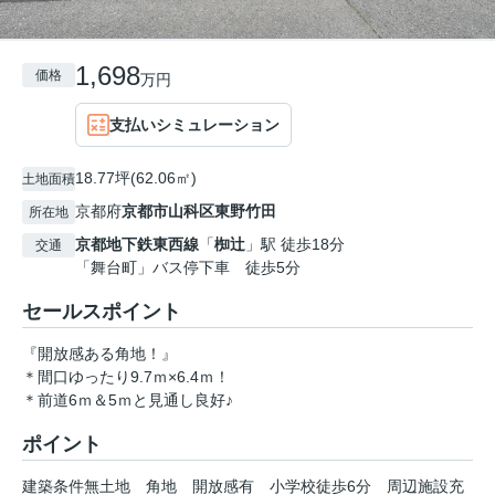
1,698
価格
万円
支払いシミュレーション
18.77坪(62.06㎡)
土地面積
京都府
京都市山科区
東野竹田
所在地
京都地下鉄東西線
「
椥辻
」駅 徒歩18分
交通
「舞台町」バス停下車 徒歩5分
セールスポイント
『開放感ある角地！』
＊間口ゆったり9.7ｍ×6.4ｍ！
＊前道6ｍ＆5ｍと見通し良好♪
ポイント
建築条件無土地
角地
開放感有
小学校徒歩6分
周辺施設充