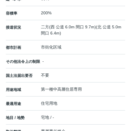
200%
容積率
二方(西 公道 6.0m 間口 9.7m)(北 公道 5.0m
接道状況
間口 6.4m)
市街化区域
都市計画
-
その他法令上の制限
不要
国土法届出要否
第一種中高層住居専用
用途地域
住宅用地
最適用途
宅地 / -
地目 / 地勢