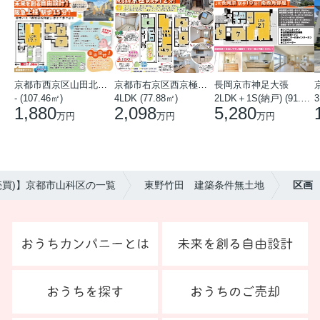
京都市西京区山田北山田町
京都市右京区西京極中沢町
長岡京市神足大張
- (107.46㎡)
4LDK (77.88㎡)
2LDK＋1S(納戸) (91.78㎡)
3
1,880
2,098
5,280
万円
万円
万円
売買)】京都市山科区の一覧
東野竹田 建築条件無土地
区画