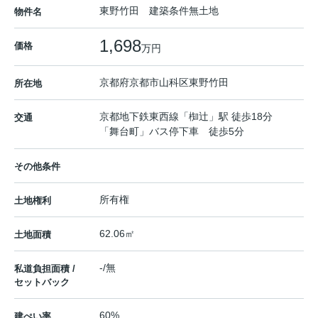
東野竹田 建築条件無土地
物件名
1,698
価格
万円
京都府
京都市山科区
東野竹田
所在地
京都地下鉄東西線
「
椥辻
」駅 徒歩18分
交通
「舞台町」バス停下車 徒歩5分
その他条件
所有権
土地権利
62.06㎡
土地面積
-/無
私道負担面積 /
セットバック
60%
建ぺい率