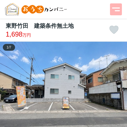
東野竹田 建築条件無土地
1,698
万円
1
/
7