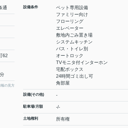
設備条件
条通
ペット専用設備
ファミリー向け
フローリング
エレベーター
敷地内ごみ置き場
システムキッチン
バス・トイレ別
町
62
オートロック
TVモニタ付インターホン
宅配ボックス
7分
24時間ゴミ出し可
角部屋
情報の見方
設備(その他)
-
駐車場/月額
-/-
土地権利
所有権