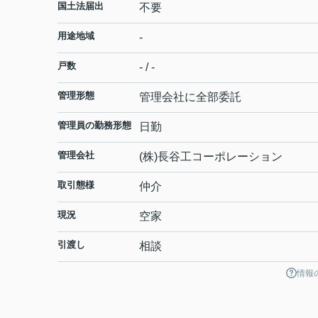
国土法届出
不要
用途地域
-
戸数
- / -
管理形態
管理会社に全部委託
管理員の勤務形態
日勤
管理会社
(株)長谷工コーポレーション
取引態様
仲介
現況
空家
引渡し
相談
情報