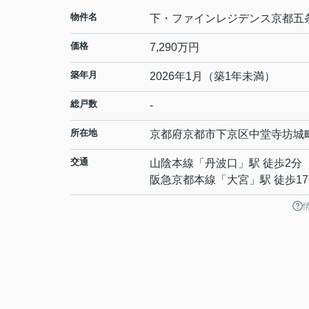
物件名
下・ファインレジデンス京都五
価格
7,290万円
築年月
2026年1月（築1年未満）
総戸数
-
所在地
京都府
京都市下京区
中堂寺坊城
交通
山陰本線
「
丹波口
」駅 徒歩2分
阪急京都本線
「
大宮
」駅 徒歩1