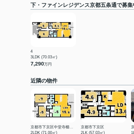
下・ファインレジデンス京都五条通で募集
4
3LDK (70.03㎡)
7,290
万円
近隣の物件
京都市下京区中堂寺櫛笥町
京都市下京区
2LDK (71.00㎡)
2LK (57.03㎡)
1