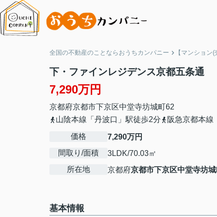
全国の不動産のことならおうちカンパニー
【マンション(
下・ファインレジデンス京都五条通
7,290万円
京都府
京都市下京区
中堂寺坊城町
62
山陰本線「丹波口」駅徒歩2分
阪急京都本線
価格
7,290万円
間取り/面積
3LDK/70.03㎡
所在地
京都府
京都市下京区
中堂寺坊城
基本情報