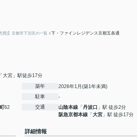
下・ファインレジデンス京都五条通
売買)】京都市下京区の一覧
「大宮」駅徒歩17分
築年
2026年1月(築1年未満)
駐車
-
交通
町
62
山陰本線
「
丹波口
」駅 徒歩2分
阪急京都本線
「
大宮
」駅 徒歩17分
詳細情報