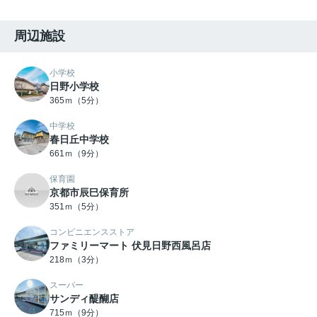
周辺施設
小学校
日野小学校
365ｍ（5分）
中学校
春日丘中学校
661ｍ（9分）
保育園
京都市辰巳保育所
351ｍ（5分）
コンビニエンスストア
ファミリーマート 伏見日野西風呂店
218ｍ（3分）
スーパー
サンディ醍醐店
715ｍ（9分）