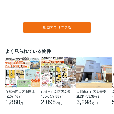
地図アプリで見る
よく見られている物件
京都市西京区山田北山田町
京都市右京区西京極中沢町
京都市右京区太秦安井藤ノ木町
- (107.46㎡)
4LDK (77.88㎡)
2LDK (93.39㎡)
4
1,880
2,098
3,298
万円
万円
万円