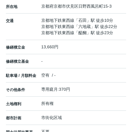
京都府
京都市伏見区
日野西風呂町
15-3
所在地
京都地下鉄東西線
「
石田
」駅 徒歩10分
交通
京都地下鉄東西線
「
六地蔵
」駅 徒歩22分
京都地下鉄東西線
「
醍醐
」駅 徒歩23分
13,660円
修繕積立金
-
修繕積立基金
空有 / -
駐車場 / 月額料金
専用庭月:370円
その他条件
所有権
土地権利
市街化区域
都市計画
不要