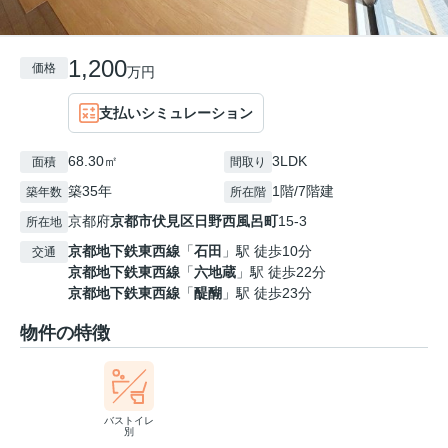
1,200
価格
万円
支払いシミュレーション
68.30㎡
3LDK
面積
間取り
築35年
1階/7階建
築年数
所在階
京都府
京都市伏見区
日野西風呂町
15-3
所在地
京都地下鉄東西線
「
石田
」駅 徒歩10分
交通
京都地下鉄東西線
「
六地蔵
」駅 徒歩22分
京都地下鉄東西線
「
醍醐
」駅 徒歩23分
物件の特徴
バストイレ
別