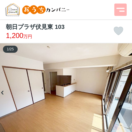
朝日プラザ伏見東 103
1,200
万円
1
/
25