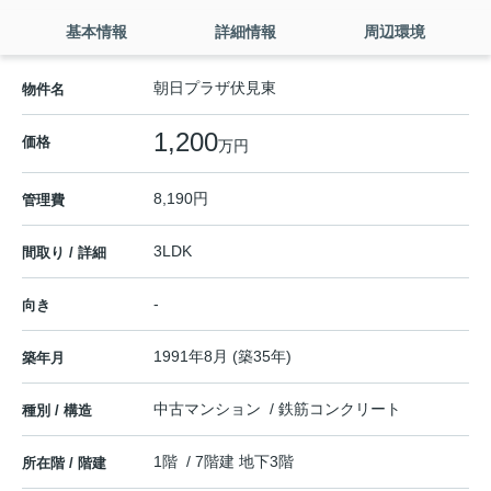
基本情報
詳細情報
周辺環境
朝日プラザ伏見東
物件名
1,200
価格
万円
8,190円
管理費
3LDK
間取り / 詳細
-
向き
1991年8月 (築35年)
築年月
中古マンション / 鉄筋コンクリート
種別 / 構造
1階 / 7階建 地下3階
所在階 / 階建