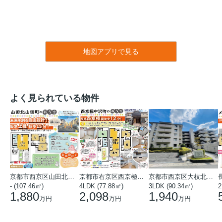
地図アプリで見る
よく見られている物件
京都市西京区山田北山田町
京都市右京区西京極中沢町
京都市西京区大枝北沓掛町５丁目
- (107.46㎡)
4LDK (77.88㎡)
3LDK (90.34㎡)
1,880
2,098
1,940
万円
万円
万円