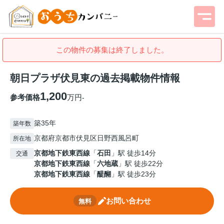
この物件の募集は終了しました。
朝日プラザ伏見東の過去掲載物件情報
1,200
参考価格
万円
-
築35年
築年数
京都府京都市伏見区日野西風呂町
所在地
京都地下鉄東西線
「
石田
」駅 徒歩14分
交通
京都地下鉄東西線
「
六地蔵
」駅 徒歩22分
京都地下鉄東西線
「
醍醐
」駅 徒歩23分
お問い合わせ
無料