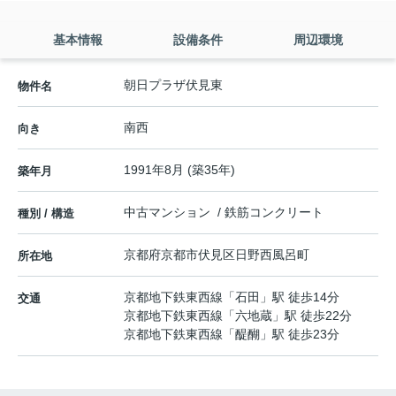
基本情報
設備条件
周辺環境
朝日プラザ伏見東
物件名
南西
向き
1991年8月 (築35年)
築年月
中古マンション / 鉄筋コンクリート
種別 / 構造
京都府
京都市伏見区
日野西風呂町
所在地
京都地下鉄東西線
「
石田
」駅 徒歩14分
交通
京都地下鉄東西線
「
六地蔵
」駅 徒歩22分
京都地下鉄東西線
「
醍醐
」駅 徒歩23分