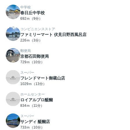
中学校
春日丘中学校
692ｍ（9分）
コンビニエンスストア
ファミリーマート 伏見日野西風呂店
226ｍ（3分）
郵便局
京都石田郵便局
729ｍ（10分）
スーパー
フレンドマート御蔵山店
1029ｍ（13分）
ホームセンター
ロイアルプロ醍醐
834ｍ（11分）
スーパー
サンディ 醍醐店
733ｍ（10分）