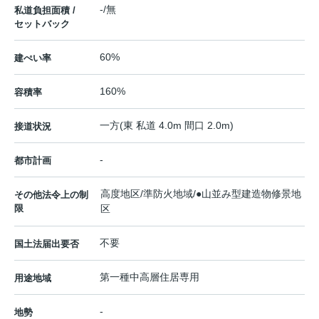
-/無
私道負担面積 /
セットバック
60%
建ぺい率
160%
容積率
一方(東 私道 4.0m 間口 2.0m)
接道状況
-
都市計画
高度地区/準防火地域/●山並み型建造物修景地
その他法令上の制
限
区
不要
国土法届出要否
第一種中高層住居専用
用途地域
-
地勢