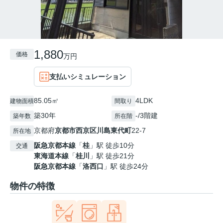
1,880
価格
万円
支払いシミュレーション
85.05㎡
4LDK
建物面積
間取り
築30年
-/3階建
築年数
所在階
京都府
京都市西京区
川島東代町
22-7
所在地
阪急京都本線
「
桂
」駅 徒歩10分
交通
東海道本線
「
桂川
」駅 徒歩21分
阪急京都本線
「
洛西口
」駅 徒歩24分
物件の特徴