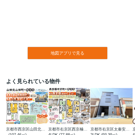
地図アプリで見る
よく見られている物件
京都市西京区山田北山田町
京都市右京区西京極中沢町
京都市右京区太秦安井藤ノ木町
- (107.46㎡)
4LDK (77.88㎡)
2LDK (93.39㎡)
4