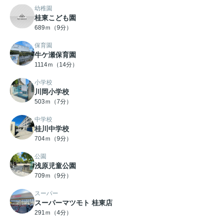
幼稚園
桂東こども園
689ｍ（9分）
保育園
牛ケ瀬保育園
1114ｍ（14分）
小学校
川岡小学校
503ｍ（7分）
中学校
桂川中学校
704ｍ（9分）
公園
浅原児童公園
709ｍ（9分）
スーパー
スーパーマツモト 桂東店
291ｍ（4分）