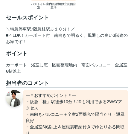
バストイレ
室内洗濯機
独立洗面台
別
置場
セールスポイント
＼特急停車駅♪阪急桂駅歩１０分！／
■４LDK！カーポート付！南向きで明るく、風通しの良い3階建の
お家です！
ポイント
カーポート
浴室に窓
区画整理地内
南面バルコニー
全居室
6帖以上
担当者のコメント
━＊おすすめポイント＊━
・阪急「桂」駅徒歩10分！JRも利用できる2WAYア
クセス
・南向きバルコニー＋全室2面採光で陽当たり・通風
良好
・全居室6帖以上＆屋根裏収納付きでゆとりある間取
り