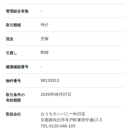
-
管理組合有無
仲介
取引態様
空家
現況
即時
引渡し
-
建築確認番号
98133913
物件番号
2026年08月07日
取引条件の
有効期限
おうちカンパニー向日店
取扱会社
京都府向日市寺戸町東田中瀬17-3
TEL:
0120-046-103