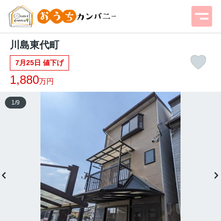
川島東代町
7月25日 値下げ
1,880
万円
1
/
9