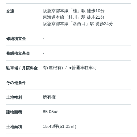
阪急京都本線
「
桂
」駅 徒歩10分
交通
東海道本線
「
桂川
」駅 徒歩21分
阪急京都本線
「
洛西口
」駅 徒歩24分
-
修繕積立金
-
修繕積立基金
有(屋根有) / ●普通車駐車可
駐車場 / 月額料金
その他条件
所有権
土地権利
85.05㎡
建物面積
15.43坪(51.03㎡)
土地面積