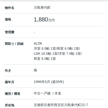
川島東代町
物件名
1,880
価格
万円
-
管理費
4LDK
間取り / 詳細
洋室 6.0帖 1室
/
和室 6.0帖 1室
/
LDK 10.5帖 1室
/
洋室 7.5帖 1室
/
和室 6.0帖 1室
南
向き
1996年5月 (築30年)
築年月
中古一戸建 / 木造
種別 / 構造
京都府
京都市西京区
川島東代町
22-7
所在地