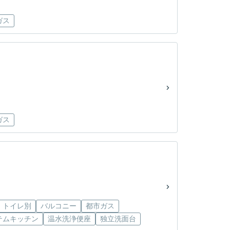
ガス
ガス
・トイレ別
バルコニー
都市ガス
テムキッチン
温水洗浄便座
独立洗面台