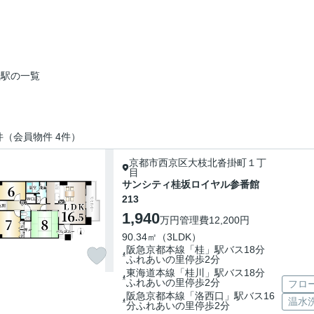
桂駅の一覧
件（会員物件 4件）
京都市西京区大枝北沓掛町１丁
目
サンシティ桂坂ロイヤル参番館
213
1,940
万円
管理費
12,200円
90.34㎡（3LDK）
阪急京都本線「桂」駅バス18分
ふれあいの里停歩2分
東海道本線「桂川」駅バス18分
ふれあいの里停歩2分
フロ
阪急京都本線「洛西口」駅バス16
温水
分ふれあいの里停歩2分