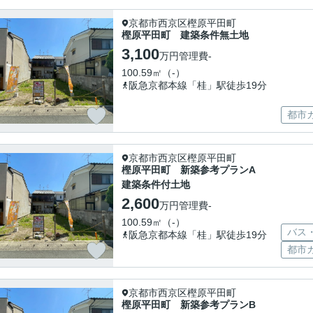
京都市西京区樫原平田町
樫原平田町 建築条件無土地
3,100
万円
管理費
-
100.59㎡（-）
阪急京都本線「桂」駅徒歩19分
都市
京都市西京区樫原平田町
樫原平田町 新築参考プランA
建築条件付土地
2,600
万円
管理費
-
100.59㎡（-）
バス
阪急京都本線「桂」駅徒歩19分
都市
京都市西京区樫原平田町
樫原平田町 新築参考プランB