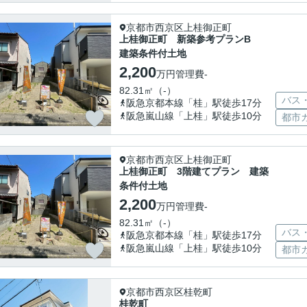
京都市西京区上桂御正町
上桂御正町 新築参考プランB
建築条件付土地
2,200
万円
管理費
-
82.31㎡（-）
バス
阪急京都本線「桂」駅徒歩17分
阪急嵐山線「上桂」駅徒歩10分
都市
京都市西京区上桂御正町
上桂御正町 3階建てプラン 建築
条件付土地
2,200
万円
管理費
-
82.31㎡（-）
バス
阪急京都本線「桂」駅徒歩17分
阪急嵐山線「上桂」駅徒歩10分
都市
京都市西京区桂乾町
桂乾町