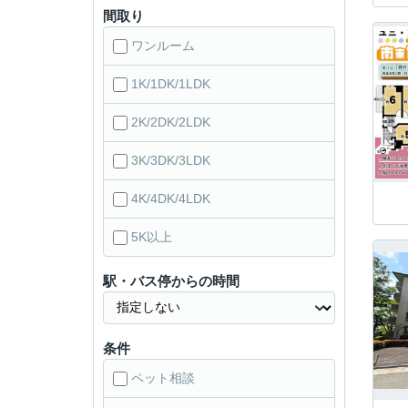
間取り
ワンルーム
1K/1DK/1LDK
2K/2DK/2LDK
3K/3DK/3LDK
4K/4DK/4LDK
5K以上
駅・バス停からの時間
条件
ペット相談