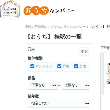
【おうち】 
全国の不動産のことならおうちカンパニー
【おうち】 桂駅の一覧
270
桂
変更
物件種別
マンション
戸建
土地
価格
～
築年数