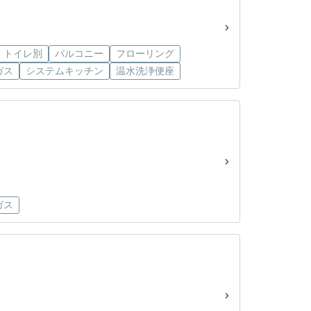
・トイレ別
バルコニー
フローリング
ガス
システムキッチン
温水洗浄便座
ガス