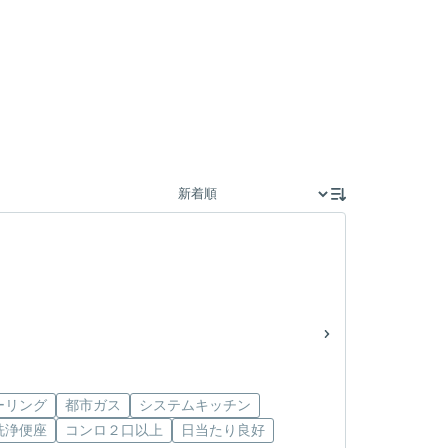
ーリング
都市ガス
システムキッチン
洗浄便座
コンロ２口以上
日当たり良好