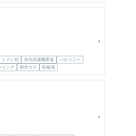
・トイレ別
室内洗濯機置場
バルコニー
ーリング
都市ガス
駐輪場