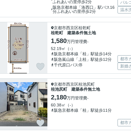
ふれあいの里停歩2分
バル
阪急京都本線「洛西口」駅バス16
温水
分ふれあいの里停歩2分
京都市西京区桂乾町
桂乾町 建築条件無土地
1,580
万円
管理費
-
52.19㎡（-）
阪急京都本線「桂」駅徒歩14分
都市
阪急嵐山線「上桂」駅徒歩12分
千代原口バス停
新婚
京都市西京区桂池尻町
桂池尻町 建築条件無土地
2,180
万円
管理費
-
60.38㎡（-）
阪急京都本線「桂」駅徒歩11分
都市