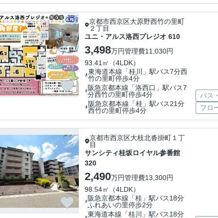
京都市西京区大原野西竹の里町
２丁目
ユニ・アルス洛西プレジオ 610
3,498
万円
管理費
11,030円
93.41㎡（4LDK）
東海道本線「桂川」駅バス7分西
竹の里町停歩4分
阪急京都本線「洛西口」駅バス7
分西竹の里町停歩4分
バス
阪急京都本線「桂」駅バス21分
フロ
西竹の里町停歩4分
京都市西京区大枝北沓掛町１丁
目
サンシティ桂坂ロイヤル参番館
320
2,490
万円
管理費
13,300円
98.54㎡（4LDK）
阪急京都本線「桂」駅バス18分
ふれあいの里停歩2分
東海道本線「桂川」駅バス18分