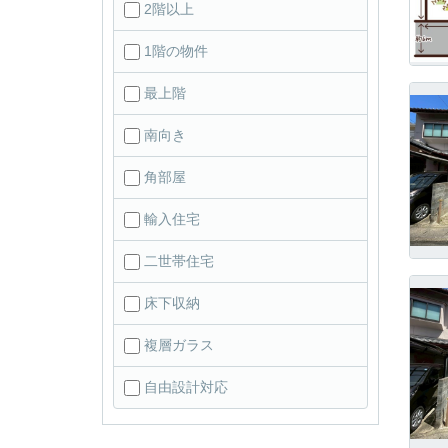
2階以上
1階の物件
最上階
南向き
角部屋
輸入住宅
二世帯住宅
床下収納
複層ガラス
自由設計対応