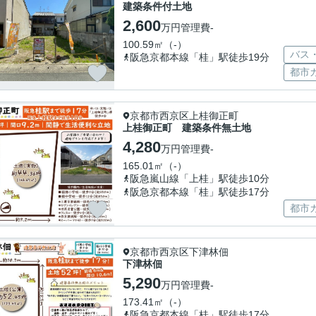
建築条件付土地
2,600
万円
管理費
-
100.59㎡（-）
バス
阪急京都本線「桂」駅徒歩19分
都市
京都市西京区上桂御正町
上桂御正町 建築条件無土地
4,280
万円
管理費
-
165.01㎡（-）
阪急嵐山線「上桂」駅徒歩10分
阪急京都本線「桂」駅徒歩17分
都市
京都市西京区下津林佃
下津林佃
5,290
万円
管理費
-
173.41㎡（-）
阪急京都本線「桂」駅徒歩17分