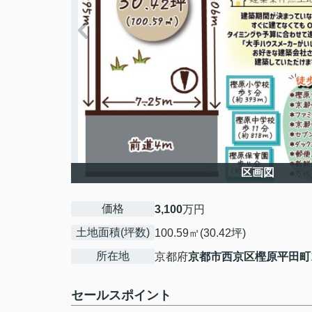
区画図
価格
3,100
万円
土地面積(坪数)
100.59㎡(30.42坪)
所在地
京都府
京都市西京区
樫原平田町
セールスポイント