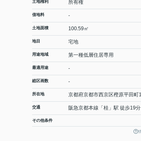
土地権利
所有権
借地料
-
土地面積
100.59㎡
地目
宅地
用途地域
第一種低層住居専用
最適用途
-
総区画数
-
所在地
京都府
京都市西京区
樫原平田町
交通
阪急京都本線
「
桂
」駅 徒歩19分
その他条件