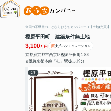
全国の不動産のことならおうちカンパニー
【土地(売買)
樫原平田町 建築条件無土地
3,100
支払いシミュレーション
万円
京都府
京都市西京区
樫原平田町
1-83
阪急京都本線「桂」駅徒歩19分
1
/
8