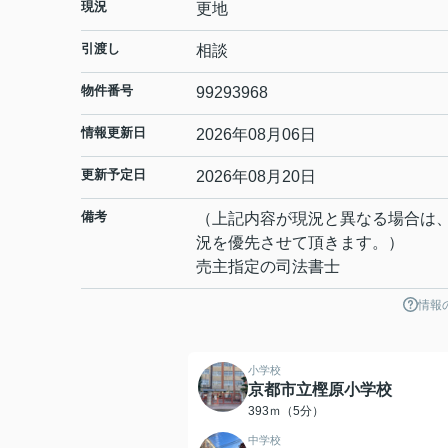
現況
更地
引渡し
相談
物件番号
99293968
情報更新日
2026年08月06日
更新予定日
2026年08月20日
備考
（上記内容が現況と異なる場合は
況を優先させて頂きます。）
売主指定の司法書士
情報
小学校
京都市立樫原小学校
393ｍ（5分）
中学校