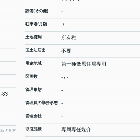
設備(その他)
-
駐車場/月額
-/-
土地権利
所有権
国土法届出
不要
用途地域
第一種低層住居専用
区画数
- / -
管理形態
-
1-83
管理員の勤務形態
-
管理会社
-
取引態様
専属専任媒介
情報の見方