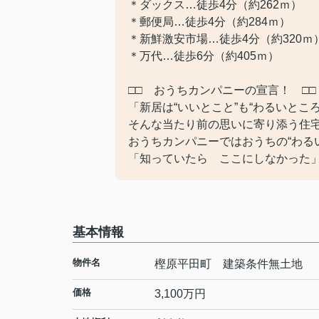
＊ダックス…徒歩4分（約262ｍ）
＊郵便局…徒歩4分（約284ｍ）
＊新鮮激安市場…徒歩4分（約320ｍ
＊万代…徒歩6分（約405ｍ）
□□ おうちカンパニーの宣言！ □□
「新居は“いいとこと”も“わるいとこ
そんな当たり前の思いに寄り添う住
おうちカンパニーではおうちの“わる
「知っていたら ここにしなかった
基本情報
物件名
樫原平田町 建築条件無土地
価格
3,100
万円