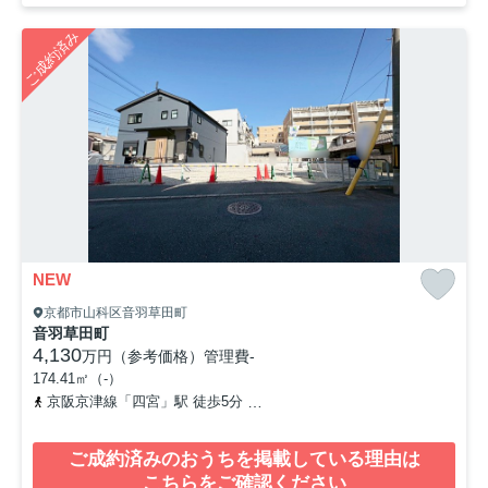
ご成約済み
NEW
京都市山科区音羽草田町
音羽草田町
4,130
万円（参考価格）
管理費
-
174.41㎡（-）
京阪京津線「四宮」駅 徒歩5分
東海道本線「山科」駅 徒歩13分
ご成約済みのおうちを掲載している理由は
こちらをご確認ください