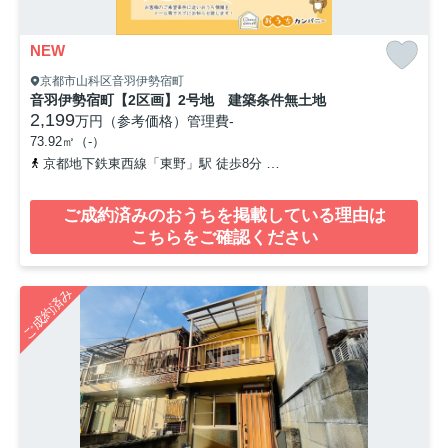
NEW
京都市山科区音羽伊勢宿町
音羽伊勢宿町【2区画】2号地 建築条件無土地
2,199
万円（参考価格）
管理費
-
73.92㎡（-）
京都地下鉄東西線「東野」駅 徒歩8分
京阪京津線「四宮」駅 徒歩1
ご成約済みのおうちを掲載している理由は
こちらをご確認ください
ご成約済み