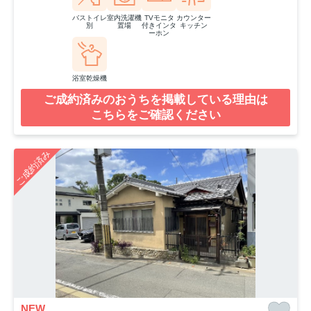
バストイレ
室内洗濯機
TVモニタ
カウンター
別
置場
付きインタ
キッチン
ーホン
浴室乾燥機
ご成約済みのおうちを掲載している理由は
こちらをご確認ください
ご成約済み
NEW