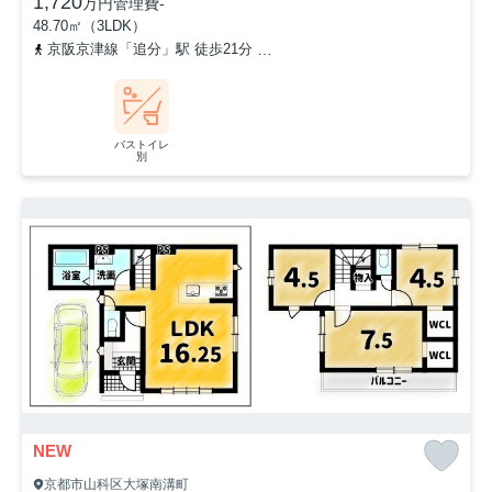
1,720
万円
管理費
-
48.70㎡（3LDK）
京阪京津線「追分」駅 徒歩21分
「小山南溝町」バス停下車 徒歩
バストイレ
別
NEW
京都市山科区大塚南溝町