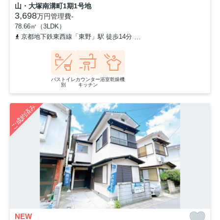
山・大塚南溝町1期1号地
3,698
万円
管理費
-
78.66㎡（3LDK）
京都地下鉄東西線「東野」駅 徒歩14分
京阪京津線「四宮」駅 徒歩
バストイレ
カウンター
浴室乾燥機
別
キッチン
ご成約済み
NEW