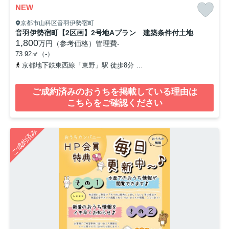
NEW
京都市山科区音羽伊勢宿町
音羽伊勢宿町【2区画】2号地Aプラン 建築条件付土地
1,800
万円（参考価格）
管理費
-
73.92㎡（-）
京都地下鉄東西線「東野」駅 徒歩8分
京阪京津線「四宮」駅 徒歩1
ご成約済みのおうちを掲載している理由は
こちらをご確認ください
ご成約済み