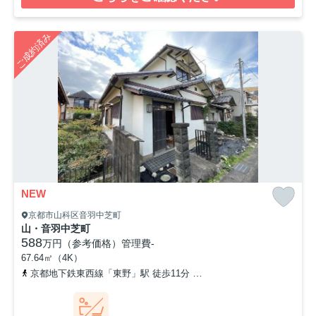
ご成約済み
NEW
京都市山科区音羽中芝町
山・音羽中芝町
588
万円（参考価格）
管理費
-
67.64㎡（4K）
京都地下鉄東西線「東野」駅 徒歩11分
京阪京津線「四宮」駅 徒歩