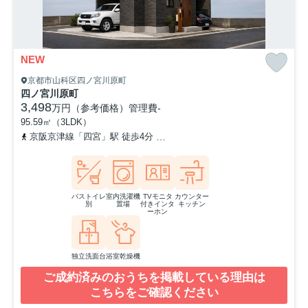
NEW
京都市山科区四ノ宮川原町
四ノ宮川原町
3,498
万円（参考価格）
管理費
-
95.59㎡（3LDK）
京阪京津線「四宮」駅 徒歩4分
東海道本線「山科」駅 徒歩12分
バストイレ
室内洗濯機
TVモニタ
カウンター
別
置場
付きインタ
キッチン
ーホン
独立洗面台
浴室乾燥機
ご成約済みのおうちを掲載している理由は
こちらをご確認ください