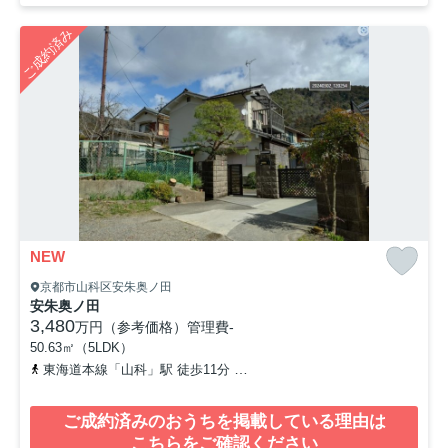
ご成約済み
NEW
京都市山科区安朱奥ノ田
安朱奥ノ田
3,480
万円（参考価格）
管理費
-
50.63㎡（5LDK）
東海道本線「山科」駅 徒歩11分
京阪京津線「四宮」駅 徒歩17分
ご成約済みのおうちを掲載している理由は
こちらをご確認ください