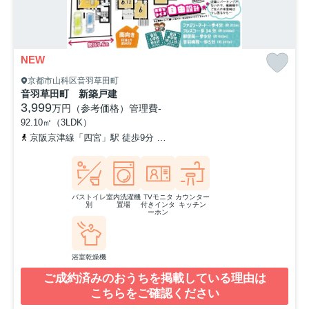
NEW
京都市山科区音羽草田町
音羽草田町 新築戸建
3,999
万円（参考価格）
管理費
-
92.10㎡（3LDK）
京阪京津線「四宮」駅 徒歩9分
京都地下鉄東西線「山科」駅 徒歩1
バストイレ
室内洗濯機
TVモニタ
カウンター
別
置場
付きインタ
キッチン
ーホン
浴室乾燥機
ご成約済みのおうちを掲載している理由は
こちらをご確認ください