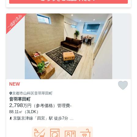
ご成約済み
NEW
京都市山科区音羽草田町
音羽草田町
2,798
万円（参考価格）
管理費
-
88.11㎡（3LDK）
京阪京津線「四宮」駅 徒歩7分
東海道本線「山科」駅 徒歩14分