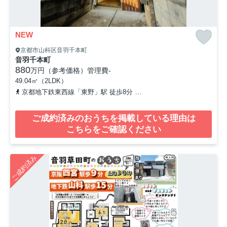
NEW
京都市山科区音羽千本町
音羽千本町
880
万円（参考価格）
管理費
-
49.04㎡（2LDK）
京都地下鉄東西線「東野」駅 徒歩8分
京阪京津線「四宮」駅 徒歩1
ご成約済みのおうちを掲載している理由は
こちらをご確認ください
ご成約済み