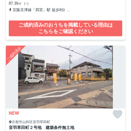
87.39㎡（-）
京阪京津線「四宮」駅 徒歩8分
京都地下鉄東西線「山科」駅 徒歩1
ご成約済みのおうちを掲載している理由は
こちらをご確認ください
ご成約済み
NEW
京都市山科区音羽草田町
音羽草田町２号地 建築条件無土地