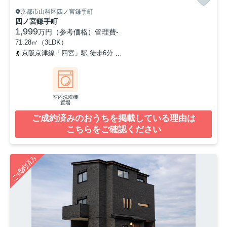
京都市山科区四ノ宮鎌手町
四ノ宮鎌手町
1,999
万円（参考価格）
管理費
-
71.28㎡（3LDK）
京阪京津線「四宮」駅 徒歩6分
東海道本線「山科」駅 徒歩15分
室内洗濯機
置場
ご成約済みのおうちを掲載している理由は
こちらをご確認ください
ご成約済み