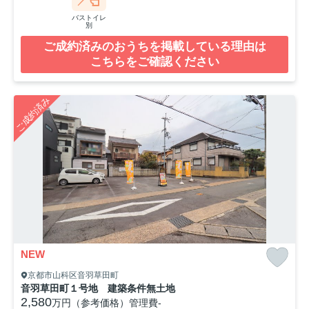
バストイレ
別
ご成約済みのおうちを掲載している理由は
こちらをご確認ください
ご成約済み
NEW
京都市山科区音羽草田町
音羽草田町１号地 建築条件無土地
2,580
万円（参考価格）
管理費
-