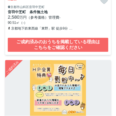
京都市山科区音羽中芝町
音羽中芝町 条件無土地
2,580
万円（参考価格）
管理費
-
90.51㎡（-）
京都地下鉄東西線「東野」駅 徒歩9分
京阪京津線「四宮」駅 徒歩1
ご成約済みのおうちを掲載している理由は
こちらをご確認ください
ご成約済み