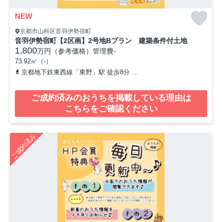
NEW
京都市山科区音羽伊勢宿町
音羽伊勢宿町【2区画】2号地Bプラン 建築条件付土地
1,800
万円（参考価格）
管理費
-
73.92㎡（-）
京都地下鉄東西線「東野」駅 徒歩8分
京阪京津線「四宮」駅 徒歩1
ご成約済みのおうちを掲載している理由は
こちらをご確認ください
ご成約済み