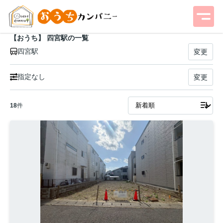
【おうち】 四宮駅の一覧
四宮駅
変更
指定なし
変更
18
件