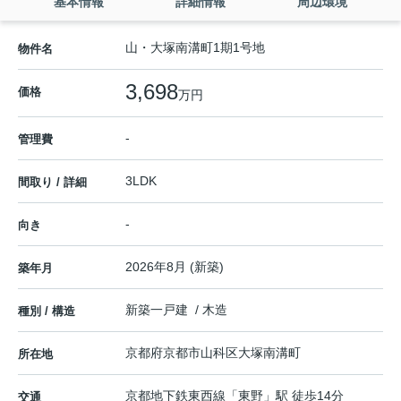
基本情報
詳細情報
周辺環境
山・大塚南溝町1期1号地
物件名
3,698
価格
万円
-
管理費
3LDK
間取り / 詳細
-
向き
2026年8月 (新築)
築年月
新築一戸建 / 木造
種別 / 構造
京都府
京都市山科区
大塚南溝町
所在地
京都地下鉄東西線
「
東野
」駅 徒歩14分
交通