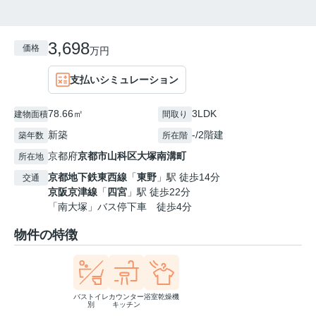
3,698
価格
万円
支払いシミュレーション
78.66㎡
3LDK
建物面積
間取り
新築
-/2階建
築年数
所在階
京都府
京都市山科区
大塚南溝町
所在地
京都地下鉄東西線
「
東野
」駅 徒歩14分
交通
京阪京津線
「
四宮
」駅 徒歩22分
「南大塚」バス停下車 徒歩4分
物件の特徴
バストイレ
カウンター
浴室乾燥機
別
キッチン