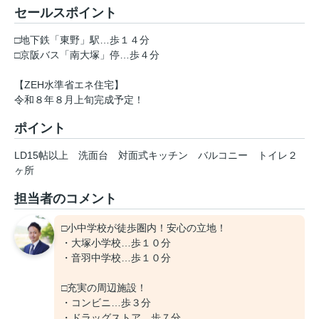
セールスポイント
□地下鉄「東野」駅…歩１４分
□京阪バス「南大塚」停…歩４分
【ZEH水準省エネ住宅】
令和８年８月上旬完成予定！
ポイント
LD15帖以上
洗面台
対面式キッチン
バルコニー
トイレ２
ヶ所
担当者のコメント
□小中学校が徒歩圏内！安心の立地！
・大塚小学校…歩１０分
・音羽中学校…歩１０分
□充実の周辺施設！
・コンビニ…歩３分
・ドラッグストア…歩７分