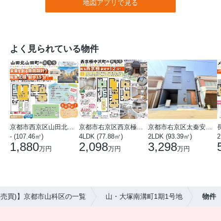
地図アプリで見る
よく見られている物件
京都市西京区山田北山田町
京都市右京区西京極中沢町
京都市右京区太秦安井藤ノ木町
- (107.46㎡)
4LDK (77.88㎡)
2LDK (93.39㎡)
1,880
2,098
3,298
万円
万円
万円
(売買)】京都市山科区の一覧
山・大塚南溝町1期1号地
物件