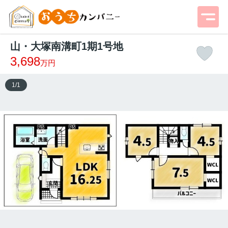
山・大塚南溝町1期1号地
3,698
万円
1
/
1