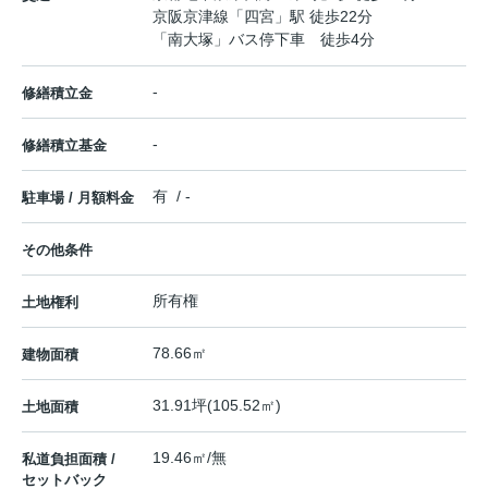
京阪京津線
「
四宮
」駅 徒歩22分
「南大塚」バス停下車 徒歩4分
-
修繕積立金
-
修繕積立基金
有 / -
駐車場 / 月額料金
その他条件
所有権
土地権利
78.66㎡
建物面積
31.91坪(105.52㎡)
土地面積
19.46㎡/無
私道負担面積 /
セットバック