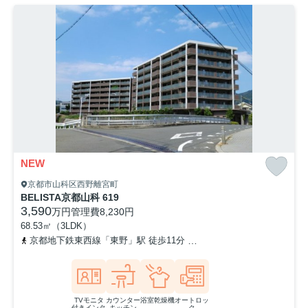
NEW
京都市山科区西野離宮町
BELISTA京都山科 619
3,590
万円
管理費
8,230円
68.53㎡（3LDK）
京都地下鉄東西線「東野」駅 徒歩11分
東海道本線「山科」駅 徒歩
TVモニタ
カウンター
浴室乾燥機
オートロッ
付きインタ
キッチン
ク