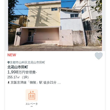
NEW
京都市山科区北花山市田町
北花山市田町
1,998
万円
管理費
-
255.17㎡（1R）
京阪京津線「御陵」駅 徒歩21分
京都地下鉄東西線「東野」駅 徒歩
エレベータ
ー