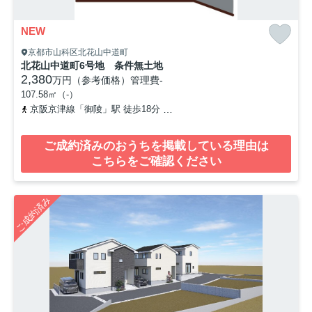
NEW
京都市山科区北花山中道町
北花山中道町6号地 条件無土地
2,380
万円（参考価格）
管理費
-
107.58㎡（-）
京阪京津線「御陵」駅 徒歩18分
京都地下鉄東西線「東野」駅 徒歩
ご成約済みのおうちを掲載している理由は
こちらをご確認ください
ご成約済み