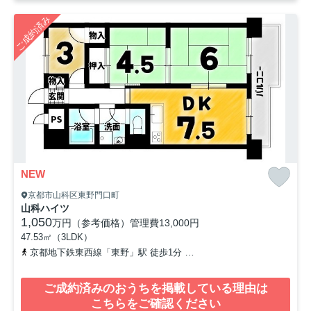
ご成約済み
NEW
京都市山科区東野門口町
山科ハイツ
1,050
万円（参考価格）
管理費
13,000円
47.53㎡（3LDK）
京都地下鉄東西線「東野」駅 徒歩1分
京都地下鉄東西線「椥辻」駅 
ご成約済みのおうちを掲載している理由は
こちらをご確認ください