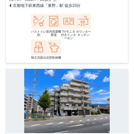
京都地下鉄東西線「東野」駅 徒歩23分
バストイレ
室内洗濯機
TVモニタ
カウンター
別
置場
付きインタ
キッチン
ーホン
独立洗面台
浴室乾燥機