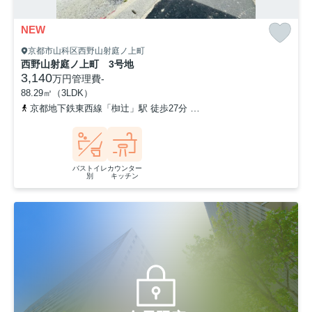
NEW
京都市山科区西野山射庭ノ上町
西野山射庭ノ上町 3号地
3,140
万円
管理費
-
88.29㎡（3LDK）
京都地下鉄東西線「椥辻」駅 徒歩27分
京都地下鉄東西線「小野」駅
バストイレ
カウンター
別
キッチン