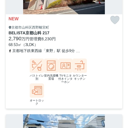
NEW
京都市山科区西野離宮町
BELISTA京都山科 217
2,790
万円
管理費
8,230円
68.53㎡（3LDK）
京都地下鉄東西線「東野」駅 徒歩9分
東海道本線「山科」駅 徒歩2
バストイレ
室内洗濯機
TVモニタ
カウンター
別
置場
付きインタ
キッチン
ーホン
オートロッ
ク