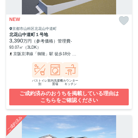
NEW
京都市山科区北花山中道町
北花山中道町１号地
3,390
万円（参考価格）
管理費
-
93.07㎡（3LDK）
京阪京津線「御陵」駅 徒歩18分
京都地下鉄東西線「東野」駅 徒歩
バストイレ
室内洗濯機
カウンター
別
置場
キッチン
ご成約済みのおうちを掲載している理由は
こちらをご確認ください
ご成約済み