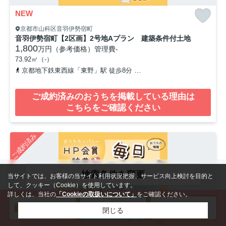
NEW
京都市山科区音羽伊勢宿町
音羽伊勢宿町【2区画】2号地Aプラン 建築条件付土地
1,800
万円（参考価格）
管理費
-
73.92㎡（-）
京都地下鉄東西線「東野」駅 徒歩8分
京阪京津線「四宮」駅 徒歩1
ご成約済みのおうちを掲載している理由は
こちらをご確認ください
ご成約済み
検索条件を変更
当サイトでは、お客様の当サイト利用状況把握、サービス向上検討を目的と
して、クッキー（Cookie）を使用しています。
詳しくは、当社の
「Cookieの取扱いについて」
をご確認ください。
閉じる