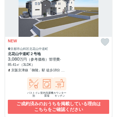
NEW
京都市山科区北花山中道町
北花山中道町２号地
3,080
万円（参考価格）
管理費
-
85.41㎡（3LDK）
京阪京津線「御陵」駅 徒歩18分
京都地下鉄東西線「東野」駅 徒歩
バストイレ
室内洗濯機
カウンター
別
置場
キッチン
ご成約済みのおうちを掲載している理由は
こちらをご確認ください