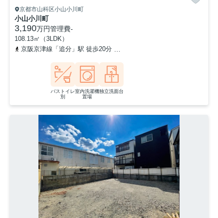
京都市山科区小山小川町
小山小川町
3,190
万円
管理費
-
108.13㎡（3LDK）
京阪京津線「追分」駅 徒歩20分
京都地下鉄東西線「東野」駅 徒歩
バストイレ
室内洗濯機
独立洗面台
別
置場