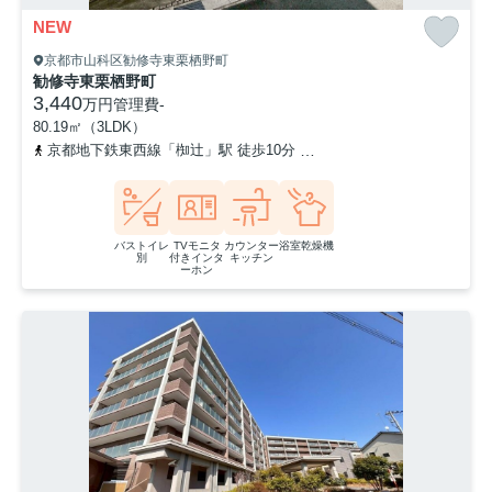
NEW
京都市山科区勧修寺東栗栖野町
勧修寺東栗栖野町
3,440
万円
管理費
-
80.19㎡（3LDK）
京都地下鉄東西線「椥辻」駅 徒歩10分
京都地下鉄東西線「小野」駅
バストイレ
TVモニタ
カウンター
浴室乾燥機
別
付きインタ
キッチン
ーホン