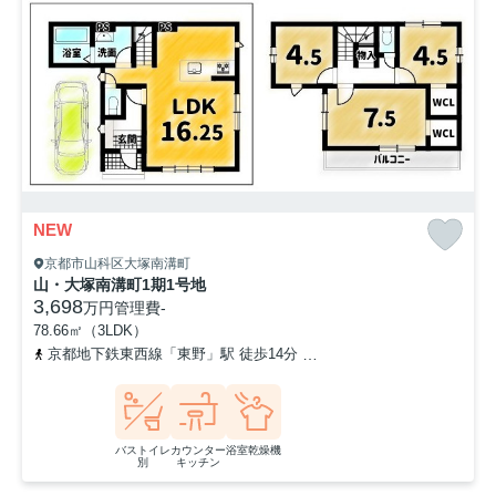
NEW
京都市山科区大塚南溝町
山・大塚南溝町1期1号地
3,698
万円
管理費
-
78.66㎡（3LDK）
京都地下鉄東西線「東野」駅 徒歩14分
京阪京津線「四宮」駅 徒歩
バストイレ
カウンター
浴室乾燥機
別
キッチン