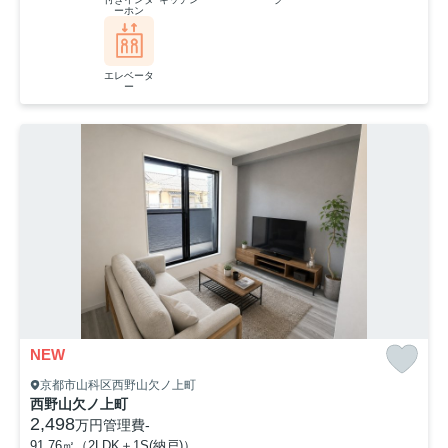
ーホン
エレベータ
ー
NEW
京都市山科区西野山欠ノ上町
西野山欠ノ上町
2,498
万円
管理費
-
91.76㎡（2LDK＋1S(納戸)）