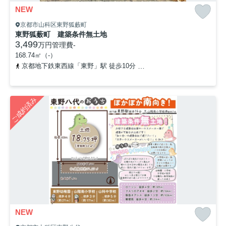
NEW
京都市山科区東野狐藪町
東野狐薮町 建築条件無土地
3,499
万円
管理費
-
168.74㎡（-）
京都地下鉄東西線「東野」駅 徒歩10分
京都地下鉄東西線「椥辻」駅
ご成約済み
NEW