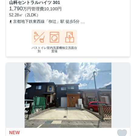
山科セントラルハイツ 301
1,790
万円
管理費
10,100円
52.28㎡（2LDK）
京都地下鉄東西線「椥辻」駅 徒歩5分
京都地下鉄東西線「小野」駅 
バストイレ
室内洗濯機
独立洗面台
別
置場
NEW