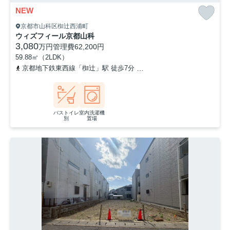
NEW
京都市山科区椥辻西浦町
ウィズフィール京都山科
3,080
万円
管理費
62,200円
59.88㎡（2LDK）
京都地下鉄東西線「椥辻」駅 徒歩7分
京都地下鉄東西線「東野」駅 
バストイレ
室内洗濯機
別
置場