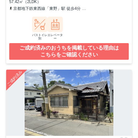
57.42㎡（2LDK）
京都地下鉄東西線「東野」駅 徒歩4分
東海道本線「山科」駅 徒歩8
バストイレ
エレベータ
別
ー
ご成約済みのおうちを掲載している理由は
こちらをご確認ください
ご成約済み