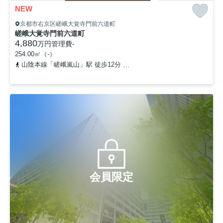
NEW
京都市右京区嵯峨大覚寺門前六道町
嵯峨大覚寺門前六道町
4,880
万円
管理費
-
254.00㎡（-）
山陰本線「嵯峨嵐山」駅 徒歩12分
京福電気鉄道嵐山本線「鹿王院」
会員限定