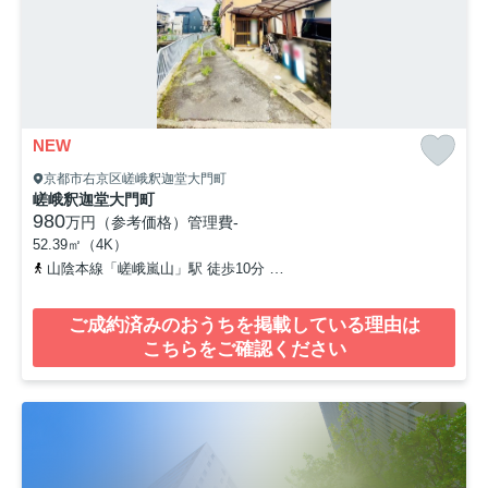
NEW
京都市右京区嵯峨釈迦堂大門町
嵯峨釈迦堂大門町
980
万円（参考価格）
管理費
-
52.39㎡（4K）
山陰本線「嵯峨嵐山」駅 徒歩10分
京福電気鉄道嵐山本線「嵐山」駅
ご成約済みのおうちを掲載している理由は
こちらをご確認ください