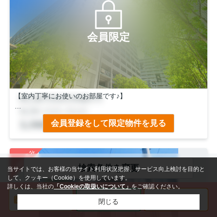
会員限定
【室内丁寧にお使いのお部屋です♪】
◆ＪＲ「太秦」駅徒歩１１分＆嵐電「有栖川」駅２分
会員登録をして限定物件を見る
２wayアクセスで通勤・通学便利♪
◆かわいいペットと暮らせるマンション！
◆南向きバルコニーで日当たり良好！
ご成約済み
◆ウォークインクローゼットやトランクルーム付で収納充
検索条件を変更
実！
当サイトでは、お客様の当サイト利用状況把握、サービス向上検討を目的と
して、クッキー（Cookie）を使用しています。
詳しくは、当社の
「Cookieの取扱いについて」
をご確認ください。
閉じる