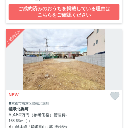
ご成約済みのおうちを掲載している理由は
こちらをご確認ください
ご成約済み
NEW
京都市右京区嵯峨北堀町
嵯峨北堀町
5,480
万円（参考価格）
管理費
-
168.63㎡（-）
山陰本線「嵯峨嵐山」駅 徒歩5分
京福電気鉄道嵐山本線「鹿王院」