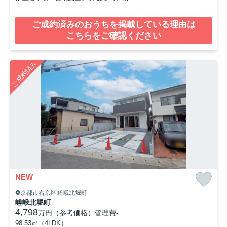
ご成約済みのおうちを掲載している理由は
こちらをご確認ください
ご成約済み
NEW
京都市右京区嵯峨北堀町
嵯峨北堀町
4,798
万円（参考価格）
管理費
-
98.53㎡（4LDK）