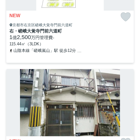
NEW
京都市右京区嵯峨大覚寺門前六道町
右・嵯峨大覚寺門前六道町
1
2,500
億
万円
管理費
-
115.44㎡（3LDK）
山陰本線「嵯峨嵐山」駅 徒歩12分
京福電気鉄道嵐山本線「鹿王院」