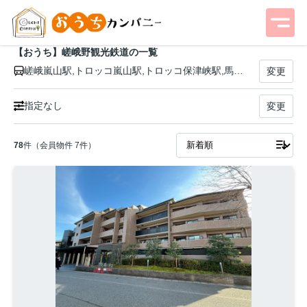
【おうち】嵯峨野観光鉄道の一覧
嵯峨嵐山駅,トロッコ嵐山駅,トロッコ保津峡駅,馬堀駅
変更
指定なし
変更
78
件（会員物件 7件）