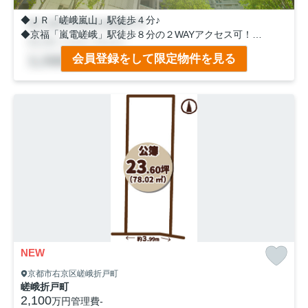
◆ＪＲ「嵯峨嵐山」駅徒歩４分♪
◆京福「嵐電嵯峨」駅徒歩８分の２WAYアクセス可！
◆部屋数が多く、駐車１台可能な５Ｋのおうち！
会員登録をして限定物件を見る
NEW
京都市右京区嵯峨折戸町
嵯峨折戸町
2,100
万円
管理費
-