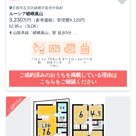
京都市右京区嵯峨天龍寺中島町
ルーシア嵯峨嵐山
3,230
万円（参考価格）
管理費
9,120円
62.95㎡（3LDK）
山陰本線「嵯峨嵐山」駅 徒歩5分
京福電気鉄道嵐山本線「鹿王院」
バストイレ
TVモニタ
オートロッ
エレベータ
別
付きインタ
ク
ー
ーホン
ご成約済みのおうちを掲載している理由は
こちらをご確認ください
ご成約済み