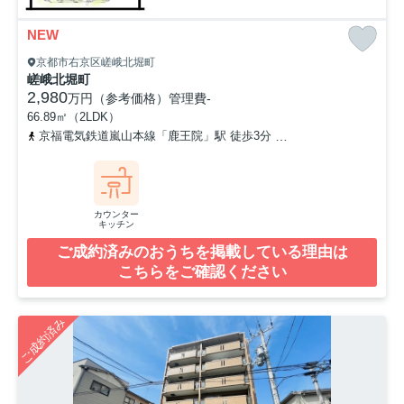
NEW
京都市右京区嵯峨北堀町
嵯峨北堀町
2,980
万円（参考価格）
管理費
-
66.89㎡（2LDK）
京福電気鉄道嵐山本線「鹿王院」駅 徒歩3分
山陰本線「嵯峨嵐山」
カウンター
キッチン
ご成約済みのおうちを掲載している理由は
こちらをご確認ください
ご成約済み