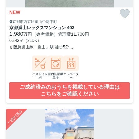
NEW
京都市西京区嵐山中尾下町
京都嵐山レックスマンション 403
1,980
万円（参考価格）
管理費
11,700円
66.42㎡（2LDK）
阪急嵐山線「嵐山」駅 徒歩5分
京福電気鉄道嵐山本線「嵐山」駅 
バストイレ
室内洗濯機
エレベータ
別
置場
ー
ご成約済みのおうちを掲載している理由は
こちらをご確認ください
ご成約済み