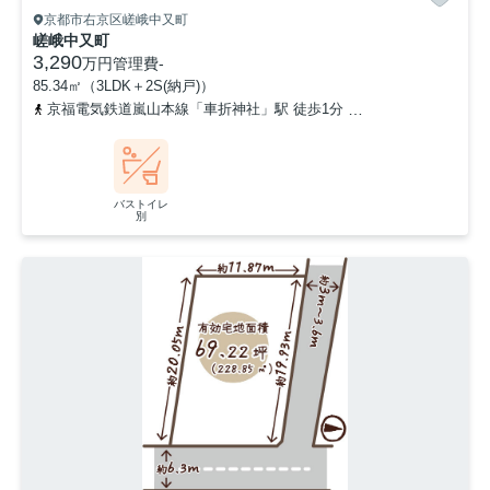
京都市右京区嵯峨中又町
嵯峨中又町
3,290
万円
管理費
-
85.34㎡（3LDK＋2S(納戸)）
京福電気鉄道嵐山本線「車折神社」駅 徒歩1分
京福電気鉄道嵐山本
バストイレ
別