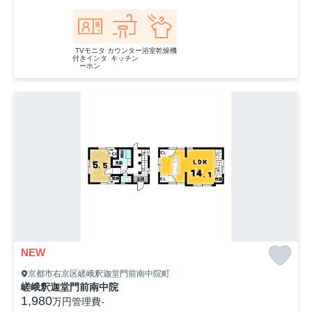
TVモニタ
カウンター
浴室乾燥機
付きインタ
キッチン
ーホン
NEW
京都市右京区嵯峨釈迦堂門前南中院町
嵯峨釈迦堂門前南中院
1,980
万円
管理費
-