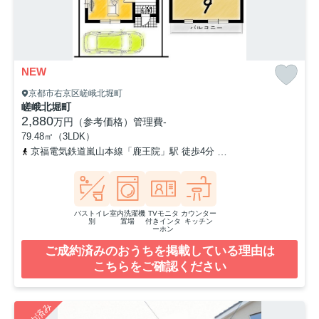
NEW
京都市右京区嵯峨北堀町
嵯峨北堀町
2,880
万円（参考価格）
管理費
-
79.48㎡（3LDK）
京福電気鉄道嵐山本線「鹿王院」駅 徒歩4分
山陰本線「嵯峨嵐山」
バストイレ
室内洗濯機
TVモニタ
カウンター
別
置場
付きインタ
キッチン
ーホン
ご成約済みのおうちを掲載している理由は
こちらをご確認ください