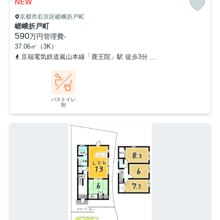
NEW
京都市右京区嵯峨折戸町
嵯峨折戸町
590
万円
管理費
-
37.06㎡（3K）
京福電気鉄道嵐山本線「鹿王院」駅 徒歩3分
京福電気鉄道嵐山本線
バストイレ
別