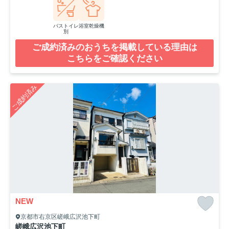
バストイレ
浴室乾燥機
別
ご成約済みのおうちを掲載している理由は
こちらをご確認ください
ご成約済み
NEW
京都市右京区嵯峨広沢池下町
嵯峨広沢池下町