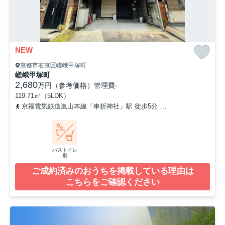
NEW
京都市右京区嵯峨甲塚町
嵯峨甲塚町
2,680
万円（参考価格）
管理費
-
119.71㎡（5LDK）
京福電気鉄道嵐山本線「車折神社」駅 徒歩5分
山陰本線「嵯峨嵐山
バストイレ
別
ご成約済みのおうちを掲載している理由は
こちらをご確認ください