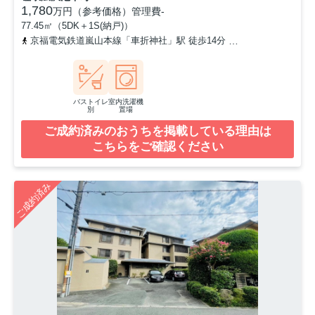
1,780
万円（参考価格）
管理費
-
77.45㎡（5DK＋1S(納戸)）
京福電気鉄道嵐山本線「車折神社」駅 徒歩14分
京福電気鉄道嵐山本
バストイレ
室内洗濯機
別
置場
ご成約済みのおうちを掲載している理由は
こちらをご確認ください
ご成約済み