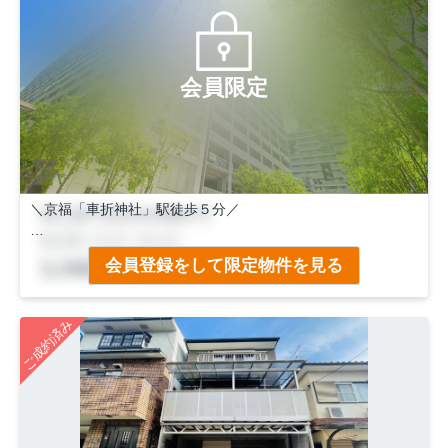
会員限定
＼京福「車折神社」駅徒歩５分／
●土地２０坪！
会員登録をして限定物件を見る
●ＪＲ「嵯峨嵐山」駅徒歩１５分
●小中学校徒歩圏内で通学も安心の立地♪
ご成約済み