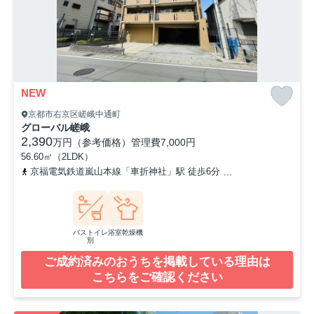
NEW
京都市右京区嵯峨中通町
グローバル嵯峨
2,390
万円（参考価格）
管理費
7,000円
56.60㎡（2LDK）
京福電気鉄道嵐山本線「車折神社」駅 徒歩6分
山陰本線「嵯峨嵐山
バストイレ
浴室乾燥機
別
ご成約済みのおうちを掲載している理由は
こちらをご確認ください