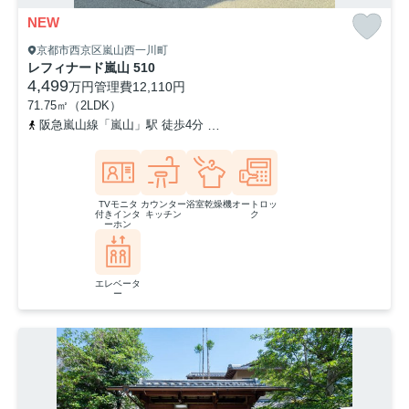
NEW
京都市西京区嵐山西一川町
レフィナード嵐山 510
4,499
万円
管理費
12,110円
71.75㎡（2LDK）
阪急嵐山線「嵐山」駅 徒歩4分
京福電気鉄道嵐山本線「嵐山」駅 
TVモニタ
カウンター
浴室乾燥機
オートロッ
付きインタ
キッチン
ク
ーホン
エレベータ
ー