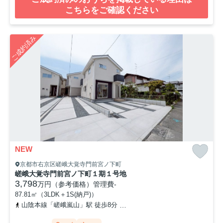
こちらをご確認ください
ご成約済み
NEW
京都市右京区嵯峨大覚寺門前宮ノ下町
嵯峨大覚寺門前宮ノ下町１期１号地
3,798
万円（参考価格）
管理費
-
87.81㎡（3LDK＋1S(納戸)）
山陰本線「嵯峨嵐山」駅 徒歩8分
京福電気鉄道嵐山本線「嵐山」駅 