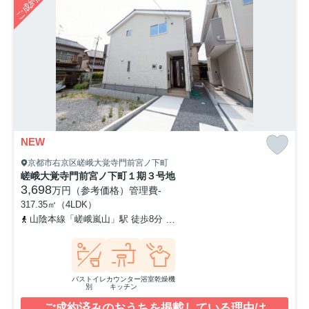
ご成約済み
NEW
京都市右京区嵯峨大覚寺門前宮ノ下町
嵯峨大覚寺門前宮ノ下町１期３号地
3,698
万円（参考価格）
管理費
-
317.35㎡（4LDK）
山陰本線「嵯峨嵐山」駅 徒歩8分
京福電気鉄道嵐山本線「嵐山」駅 
バストイレ
カウンター
浴室乾燥機
別
キッチン
ご成約済みのおうちを掲載している理由は