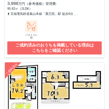
3,998
万円（参考価格）
管理費
-
95.82㎡（2LDK）
京福電気鉄道嵐山本線「鹿王院」駅 徒歩6分
山陰本線「嵯峨嵐山」
バストイレ
別
ご成約済みのおうちを掲載している理由は
こちらをご確認ください
ご成約済み