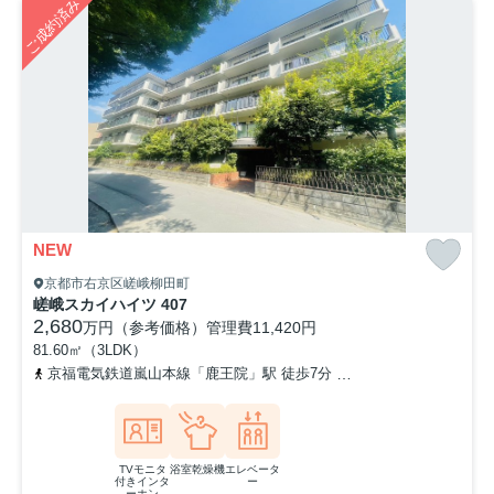
ご成約済み
NEW
京都市右京区嵯峨柳田町
嵯峨スカイハイツ 407
2,680
万円（参考価格）
管理費
11,420円
81.60㎡（3LDK）
京福電気鉄道嵐山本線「鹿王院」駅 徒歩7分
阪急嵐山線「嵐山」駅 
TVモニタ
浴室乾燥機
エレベータ
付きインタ
ー
ーホン