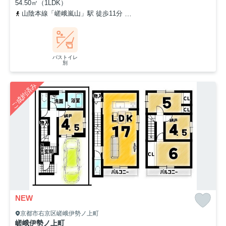
54.50㎡（1LDK）
山陰本線「嵯峨嵐山」駅 徒歩11分
嵯峨野観光鉄道「トロッコ嵯峨」
バストイレ
別
ご成約済み
NEW
京都市右京区嵯峨伊勢ノ上町
嵯峨伊勢ノ上町