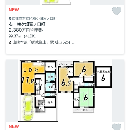
NEW
京都市右京区梅ケ畑宮ノ口町
右・梅ケ畑宮ノ口町
2,380
万円
管理費
-
99.37㎡（4LDK）
山陰本線「嵯峨嵐山」駅 徒歩52分
「梅ケ畑清水」バス停下車 徒
NEW