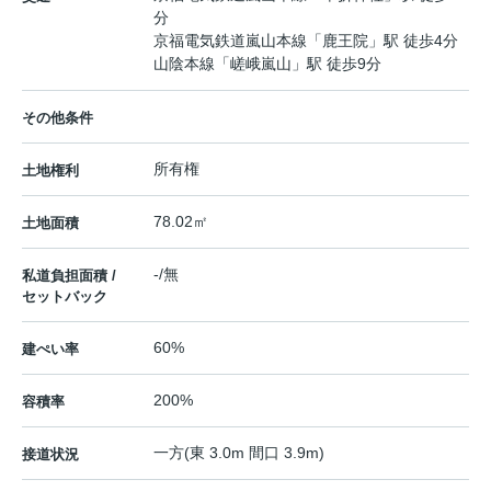
分
京福電気鉄道嵐山本線
「
鹿王院
」駅 徒歩4分
山陰本線
「
嵯峨嵐山
」駅 徒歩9分
その他条件
所有権
土地権利
78.02㎡
土地面積
-/無
私道負担面積 /
セットバック
60%
建ぺい率
200%
容積率
一方(東 3.0m 間口 3.9m)
接道状況