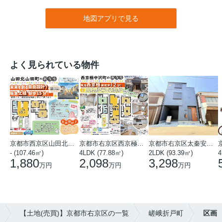
地図アプリで見る
よく見られている物件
京都市西京区山田北山田町
京都市右京区西京極中沢町
京都市右京区太秦安井藤ノ木町
- (107.46㎡)
4LDK (77.88㎡)
2LDK (93.39㎡)
4
1,880
2,098
3,298
万円
万円
万円
【土地(売買)】京都市右京区の一覧
嵯峨折戸町
区画