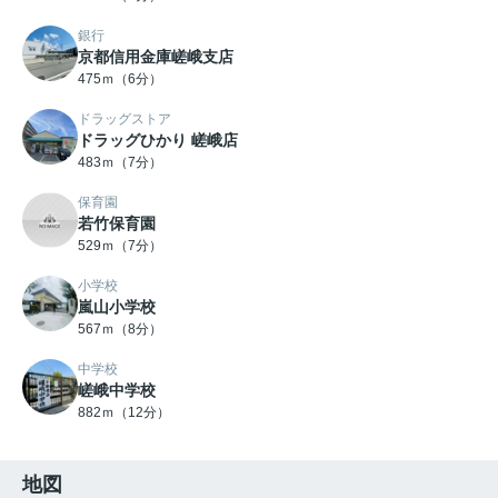
銀行
京都信用金庫嵯峨支店
475ｍ（6分）
ドラッグストア
ドラッグひかり 嵯峨店
483ｍ（7分）
保育園
若竹保育園
529ｍ（7分）
小学校
嵐山小学校
567ｍ（8分）
中学校
嵯峨中学校
882ｍ（12分）
地図