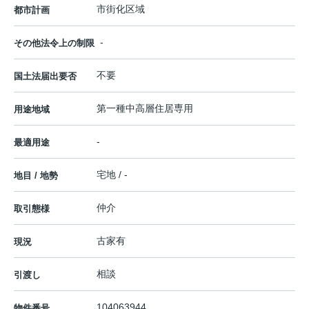
市街化区域
都市計画
-
その他法令上の制限
不要
国土法届出要否
第一種中高層住居専用
用途地域
-
最適用途
宅地 / -
地目 / 地勢
仲介
取引態様
古家有
現況
相談
引渡し
104063944
物件番号