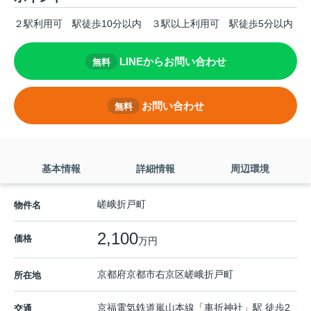
２駅利用可
駅徒歩10分以内
３駅以上利用可
駅徒歩5分以内
LINEからお問い合わせ
無料
お問い合わせ
無料
基本情報
詳細情報
周辺環境
嵯峨折戸町
物件名
2,100
価格
万円
京都府
京都市右京区
嵯峨折戸町
所在地
京福電気鉄道嵐山本線
「
車折神社
」駅 徒歩2
交通