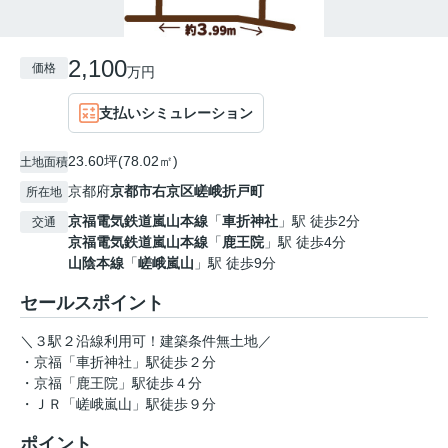
2,100
価格
万円
支払いシミュレーション
23.60坪(78.02㎡)
土地面積
京都府
京都市右京区
嵯峨折戸町
所在地
京福電気鉄道嵐山本線
「
車折神社
」駅 徒歩2分
交通
京福電気鉄道嵐山本線
「
鹿王院
」駅 徒歩4分
山陰本線
「
嵯峨嵐山
」駅 徒歩9分
セールスポイント
＼３駅２沿線利用可！建築条件無土地／
・京福「車折神社」駅徒歩２分
・京福「鹿王院」駅徒歩４分
・ＪＲ「嵯峨嵐山」駅徒歩９分
ポイント