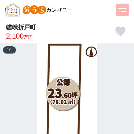
嵯峨折戸町
2,100
万円
1
/
1