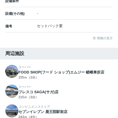
設備条件
-
設備(その他)
セットバック要
備考
情報の見方
周辺施設
スーパー
FOOD SHOP(フード ショップ)エムジー 嵯峨車折店
155ｍ（2分）
スーパー
フレスコ SAGA(サガ)店
215ｍ（3分）
コンビニエンスストア
セブンイレブン 鹿王院駅前店
243ｍ（4分）