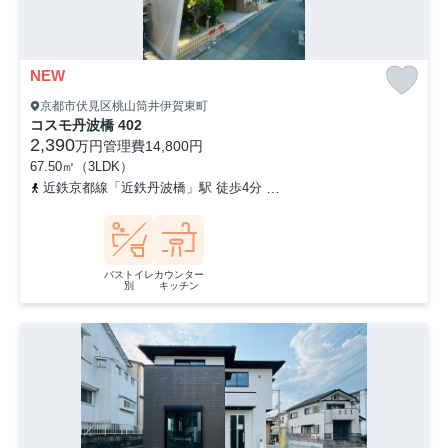
NEW
京都市伏見区桃山筒井伊賀東町
コスモ丹波橋 402
2,390
万円
管理費
14,800円
67.50㎡（3LDK）
近鉄京都線「近鉄丹波橋」駅 徒歩4分
京阪本線「丹波橋」駅 徒歩4
バストイレ
カウンター
別
キッチン