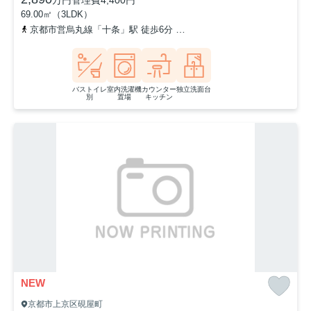
万円
管理費
4,400円
69.00㎡（3LDK）
京都市営烏丸線「十条」駅 徒歩6分
近鉄京都線「十条」駅 徒歩6分
バストイレ
室内洗濯機
カウンター
独立洗面台
別
置場
キッチン
NEW
京都市上京区硯屋町