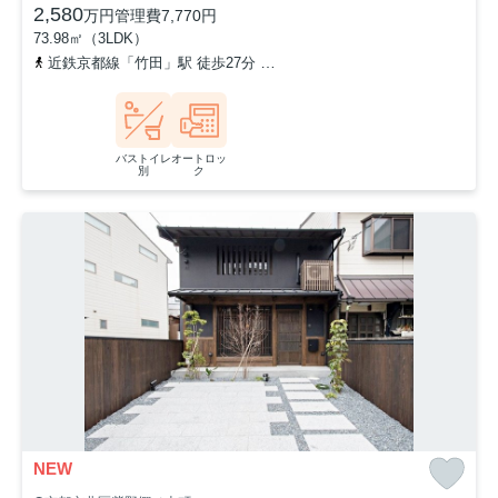
2,580
万円
管理費
7,770円
73.98㎡（3LDK）
近鉄京都線「竹田」駅 徒歩27分
京都市営烏丸線「竹田」駅 徒歩2
バストイレ
オートロッ
別
ク
NEW