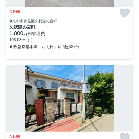
NEW
京都市伏見区久我森の宮町
久我森の宮町
1,800
万円
管理費
-
103.08㎡（-）
阪急京都本線「西向日」駅 徒歩37分
「神川小学校前」バス停下車
NEW