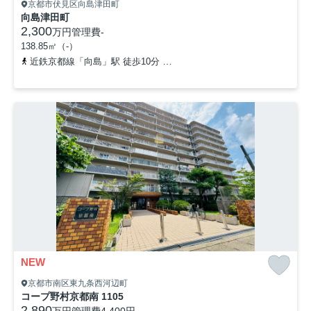
京都市伏見区向島津田町
向島津田町
2,300
万円
管理費
-
138.85㎡（-）
近鉄京都線「向島」駅 徒歩10分
京阪宇治線「観月橋」駅 徒歩12分
NEW
京都市南区東九条西河辺町
コープ野村京都南 1105
2,890