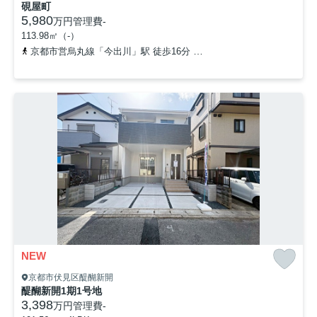
硯屋町
5,980
万円
管理費
-
113.98㎡（-）
京都市営烏丸線「今出川」駅 徒歩16分
京都市営烏丸線「鞍馬口」駅
NEW
京都市伏見区醍醐新開
醍醐新開1期1号地
3,398
万円
管理費
-