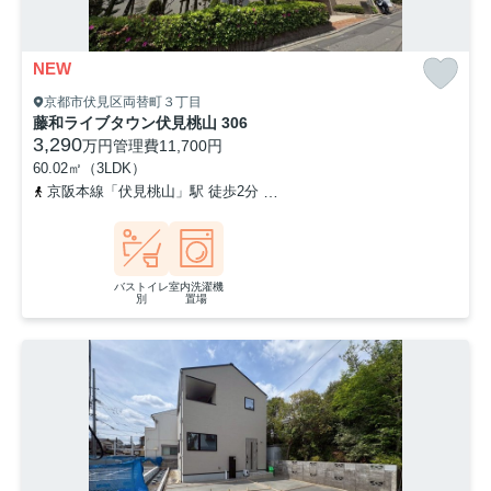
NEW
京都市伏見区両替町３丁目
藤和ライブタウン伏見桃山 306
3,290
万円
管理費
11,700円
60.02㎡（3LDK）
京阪本線「伏見桃山」駅 徒歩2分
近鉄京都線「桃山御陵前」駅 徒歩
バストイレ
室内洗濯機
別
置場