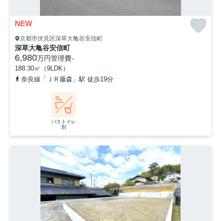
NEW
京都市伏見区深草大亀谷安信町
深草大亀谷安信町
6,980
万円
管理費
-
188.30㎡（9LDK）
奈良線「ＪＲ藤森」駅 徒歩19分
バストイレ
別