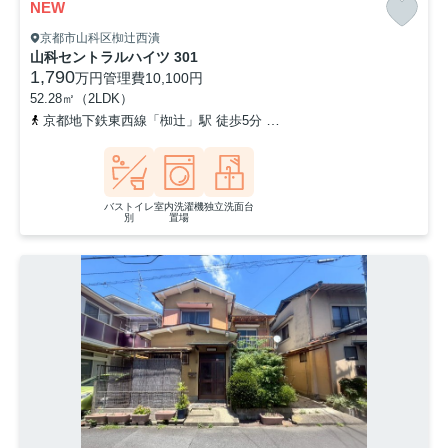
NEW
京都市山科区椥辻西潰
山科セントラルハイツ 301
1,790
万円
管理費
10,100円
52.28㎡（2LDK）
京都地下鉄東西線「椥辻」駅 徒歩5分
京都地下鉄東西線「小野」駅 
バストイレ
室内洗濯機
独立洗面台
別
置場