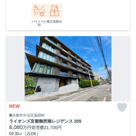
バストイレ
独立洗面台
別
NEW
京都市中京区薬師町
ライオンズ京都御所南レジデンス 205
8,080
万円
管理費
21,700円
59.30㎡（2LDK）