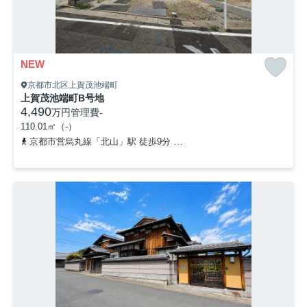
NEW
京都市北区上賀茂池端町
上賀茂池端町B号地
4,490
万円
管理費
-
110.01㎡（-）
京都市営烏丸線「北山」駅 徒歩9分
京都市営烏丸線「松ヶ崎」駅 徒