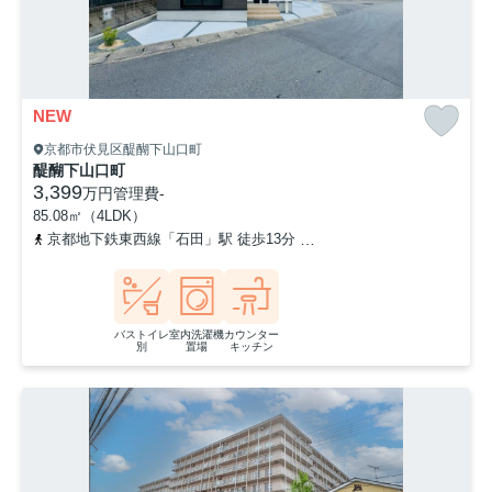
NEW
京都市伏見区醍醐下山口町
醍醐下山口町
3,399
万円
管理費
-
85.08㎡（4LDK）
京都地下鉄東西線「石田」駅 徒歩13分
京都地下鉄東西線「醍醐」駅
バストイレ
室内洗濯機
カウンター
別
置場
キッチン