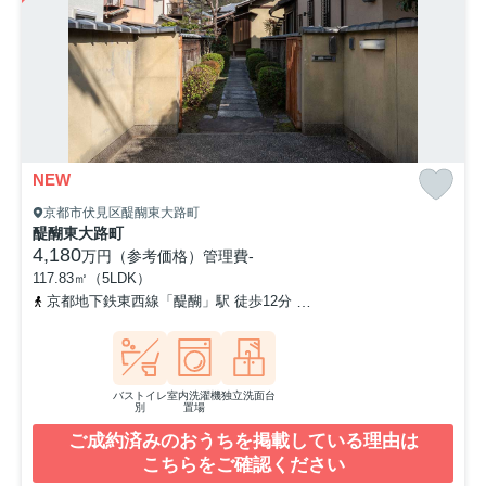
NEW
京都市伏見区醍醐東大路町
醍醐東大路町
4,180
万円（参考価格）
管理費
-
117.83㎡（5LDK）
京都地下鉄東西線「醍醐」駅 徒歩12分
京都地下鉄東西線「小野」駅
バストイレ
室内洗濯機
独立洗面台
別
置場
ご成約済みのおうちを掲載している理由は
こちらをご確認ください