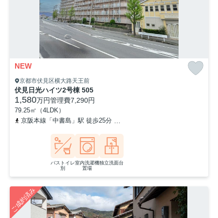
NEW
京都市伏見区横大路天王前
伏見日光ハイツ2号棟 505
1,580
万円
管理費
7,290円
79.25㎡（4LDK）
京阪本線「中書島」駅 徒歩25分
京阪本線「淀」駅 徒歩41分
阪
バストイレ
室内洗濯機
独立洗面台
別
置場
ご成約済み