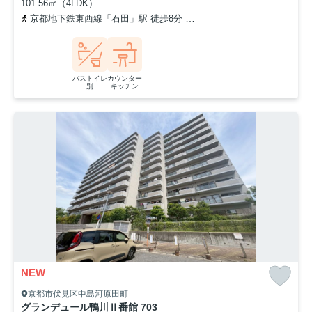
101.56㎡（4LDK）
京都地下鉄東西線「石田」駅 徒歩8分
京都地下鉄東西線「醍醐」駅 
バストイレ
カウンター
別
キッチン
NEW
京都市伏見区中島河原田町
グランデュール鴨川Ⅱ番館 703