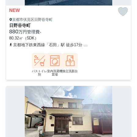
NEW
京都市伏見区日野谷寺町
日野谷寺町
880
万円
管理費
-
80.32㎡（5DK）
京都地下鉄東西線「石田」駅 徒歩17分
京都地下鉄東西線「醍醐」駅
バストイレ
室内洗濯機
独立洗面台
別
置場