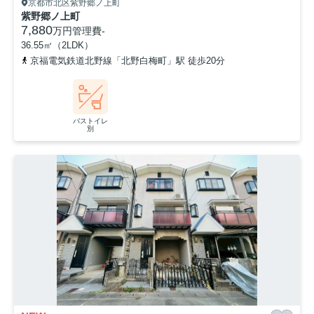
京都市北区紫野郷ノ上町
紫野郷ノ上町
7,880
万円
管理費
-
36.55㎡（2LDK）
京福電気鉄道北野線「北野白梅町」駅 徒歩20分
バストイレ
別