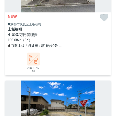
NEW
京都市伏見区上板橋町
上板橋町
4,680
万円
管理費
-
106.08㎡（6K）
京阪本線「丹波橋」駅 徒歩9分
近鉄京都線「伏見」駅 徒歩7分
バストイレ
別