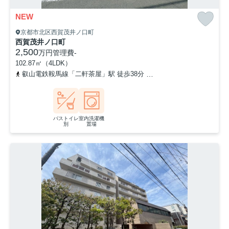
NEW
京都市北区西賀茂井ノ口町
西賀茂井ノ口町
2,500
万円
管理費
-
102.87㎡（4LDK）
叡山電鉄鞍馬線「二軒茶屋」駅 徒歩38分
京都市営烏丸線「北大路」
バストイレ
室内洗濯機
別
置場