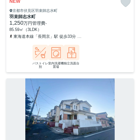
NEW
京都市伏見区羽束師志水町
羽束師志水町
1,250
万円
管理費
-
85.59㎡（3LDK）
東海道本線「長岡京」駅 徒歩33分
阪急京都本線「西向日」駅 徒歩
バストイレ
室内洗濯機
独立洗面台
別
置場