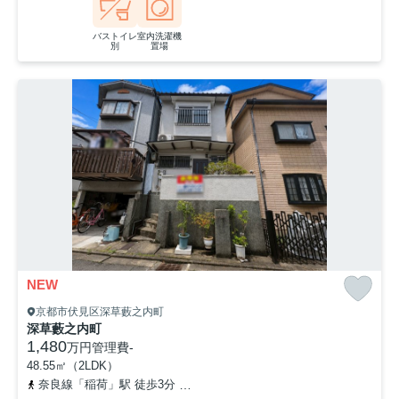
バストイレ
室内洗濯機
別
置場
NEW
京都市伏見区深草藪之内町
深草藪之内町
1,480
万円
管理費
-
48.55㎡（2LDK）
奈良線「稲荷」駅 徒歩3分
京阪本線「龍谷大前深草」駅 徒歩4分