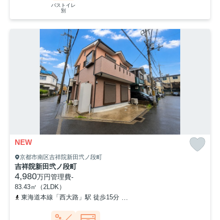
バストイレ
別
NEW
京都市南区吉祥院新田弐ノ段町
吉祥院新田弐ノ段町
4,980
万円
管理費
-
83.43㎡（2LDK）
東海道本線「西大路」駅 徒歩15分
東海道本線「桂川」駅 徒歩30分