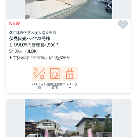
NEW
京都市伏見区横大路天王前
伏見日光ハイツ2号棟
1,090
万円
管理費
4,500円
54.00㎡（3LDK）
京阪本線「中書島」駅 徒歩25分
京阪本線「淀」駅 徒歩41分
阪
バストイレ
室内洗濯機
エレベータ
別
置場
ー