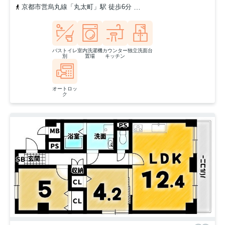
京都市営烏丸線「丸太町」駅 徒歩6分
京都地下鉄東西線「二条城前
バストイレ
室内洗濯機
カウンター
独立洗面台
別
置場
キッチン
オートロッ
ク