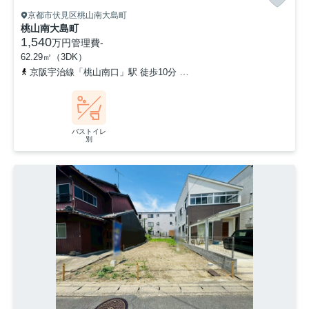
京都市伏見区桃山南大島町
桃山南大島町
1,540
万円
管理費
-
62.29㎡（3DK）
京阪宇治線「桃山南口」駅 徒歩10分
京阪宇治線「木幡」駅 徒歩1
バストイレ
別