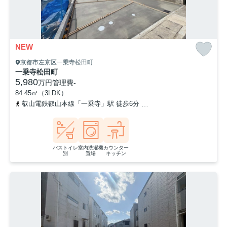
NEW
京都市左京区一乗寺松田町
一乗寺松田町
5,980
万円
管理費
-
84.45㎡（3LDK）
叡山電鉄叡山本線「一乗寺」駅 徒歩6分
叡山電鉄叡山本線「修学院
バストイレ
室内洗濯機
カウンター
別
置場
キッチン