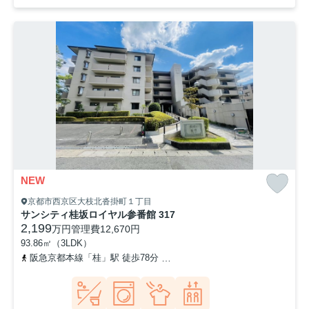
NEW
京都市西京区大枝北沓掛町１丁目
サンシティ桂坂ロイヤル参番館 317
2,199
万円
管理費
12,670円
93.86㎡（3LDK）
阪急京都本線「桂」駅 徒歩78分
東海道本線「桂川」駅 徒歩90分