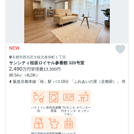
NEW
京都市西京区大枝北沓掛町１丁目
サンシティ桂坂ロイヤル参番館 320号室
2,490
万円
管理費
13,300円
98.54㎡（4LDK）
阪急京都本線「桂」駅 バス18分 「ふれあいの里（京都府）」 停歩2
バストイレ
室内洗濯機
TVモニタ
カウンター
別
置場
付きインタ
キッチン
ーホン
独立洗面台
浴室乾燥機
エレベータ