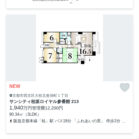
ー
NEW
京都市西京区大枝北沓掛町１丁目
サンシティ桂坂ロイヤル参番館 213
1,940
万円
管理費
12,200円
90.34㎡（3LDK）
阪急京都本線「桂」駅 バス18分 「ふれあいの里」 停歩2分
東海道