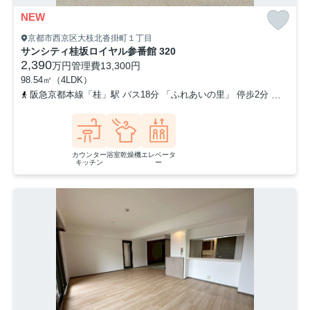
NEW
京都市西京区大枝北沓掛町１丁目
サンシティ桂坂ロイヤル参番館 320
2,390
万円
管理費
13,300円
98.54㎡（4LDK）
阪急京都本線「桂」駅 バス18分 「ふれあいの里」 停歩2分
東海道
カウンター
浴室乾燥機
エレベータ
キッチン
ー