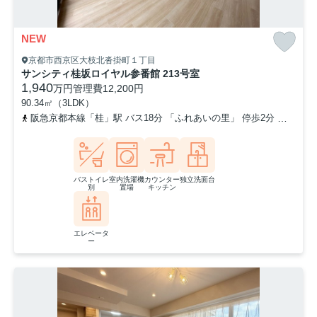
NEW
京都市西京区大枝北沓掛町１丁目
サンシティ桂坂ロイヤル参番館 213号室
1,940
万円
管理費
12,200円
90.34㎡（3LDK）
阪急京都本線「桂」駅 バス18分 「ふれあいの里」 停歩2分
東海道
バストイレ
室内洗濯機
カウンター
独立洗面台
別
置場
キッチン
エレベータ
ー