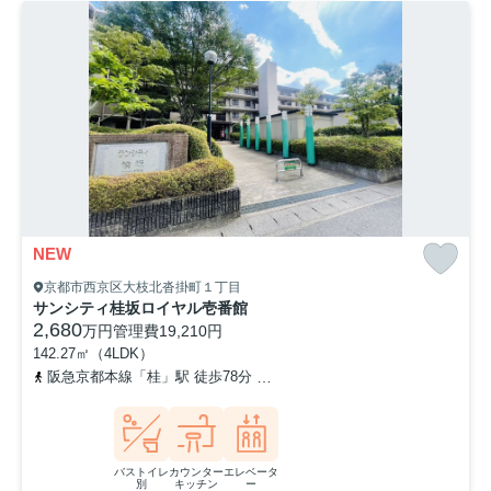
NEW
京都市西京区大枝北沓掛町１丁目
サンシティ桂坂ロイヤル壱番館
2,680
万円
管理費
19,210円
142.27㎡（4LDK）
阪急京都本線「桂」駅 徒歩78分
東海道本線「桂川」駅 徒歩85分
バストイレ
カウンター
エレベータ
別
キッチン
ー