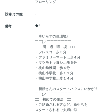
フローリング
-
設備(その他)
◆°――
備考
車いらずの住環境♪
￣￣)／￣￣￣￣￣￣￣
□□ 周 辺 環 境 □□
・フレスコ…歩３分
・ファミリーマート…歩４分
・マツモトキヨシ…歩５分
・桃山幼稚園…歩４分
・桃山小学校…歩１１分
・桃山中学校…歩１４分
新婚さんのスタートハウスにいかが？
￣￣)／￣￣￣￣￣￣￣
□□ 初めての住居 □□
・ご結婚される方など、新生活を
スタートされるご夫婦に◎