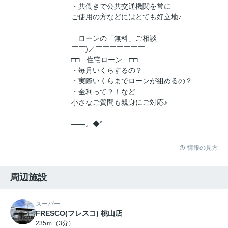
・共働きで公共交通機関を常に
ご使用の方などにはとても好立地♪
ローンの「無料」ご相談
￣￣)／￣￣￣￣￣￣￣
□□ 住宅ローン □□
・毎月いくらするの？
・実際いくらまでローンが組めるの？
・金利って？！など
小さなご質問も親身にご対応♪
――。◆°
情報の見方
周辺施設
スーパー
FRESCO(フレスコ) 桃山店
235ｍ（3分）