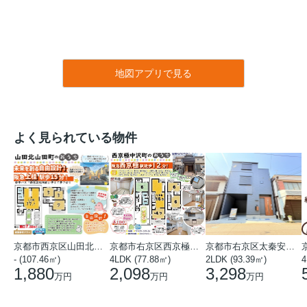
地図アプリで見る
よく見られている物件
京都市西京区山田北山田町
京都市右京区西京極中沢町
京都市右京区太秦安井藤ノ木町
- (107.46㎡)
4LDK (77.88㎡)
2LDK (93.39㎡)
4
1,880
2,098
3,298
万円
万円
万円