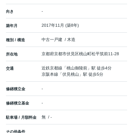
-
向き
2017年11月 (築8年)
築年月
中古一戸建 / 木造
種別 / 構造
京都府
京都市伏見区
桃山町松平筑前
11-28
所在地
近鉄京都線
「
桃山御陵前
」駅 徒歩4分
交通
京阪本線
「
伏見桃山
」駅 徒歩5分
-
修繕積立金
-
修繕積立基金
無 / -
駐車場 / 月額料金
その他条件