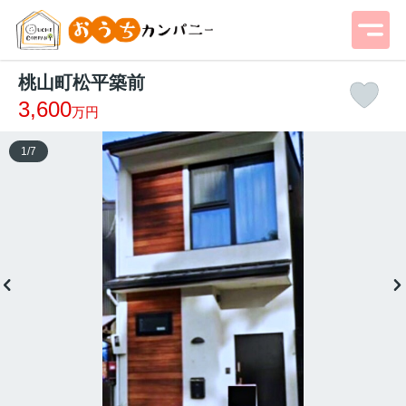
桃山町松平築前
3,600
万円
1
/
7