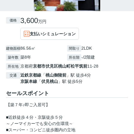
3,600
価格
万円
支払いシミュレーション
86.56㎡
2LDK
建物面積
間取り
築8年
-/2階建
築年数
所在階
京都府
京都市伏見区
桃山町松平筑前
11-28
所在地
近鉄京都線
「
桃山御陵前
」駅 徒歩4分
交通
京阪本線
「
伏見桃山
」駅 徒歩5分
セールスポイント
【築７年♪即ご入居可】
■近鉄徒歩４分・京阪徒歩５分
～ノーマイカーでも安心の住環境～
■スーパー・コンビニ徒歩圏内の立地