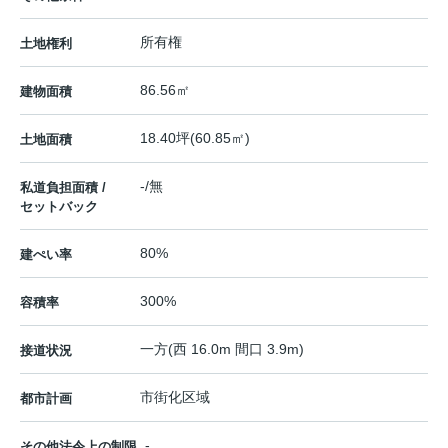
所有権
土地権利
86.56㎡
建物面積
18.40坪(60.85㎡)
土地面積
-/無
私道負担面積 /
セットバック
80%
建ぺい率
300%
容積率
一方(西 16.0m 間口 3.9m)
接道状況
市街化区域
都市計画
-
その他法令上の制限