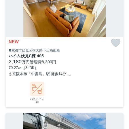
NEW
京都市伏見区横大路下三栖山殿
ハイム伏見C棟 405
2,180
万円
管理費
8,300円
70.27㎡（3LDK）
京阪本線「中書島」駅 徒歩14分
京阪本線「伏見桃山」駅 徒歩16分
バストイレ
別