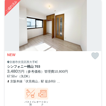
ご成約済み
NEW
京都市伏見区西大手町
シンフォニー桃山 703
3,480
万円（参考価格）
管理費
10,800円
67.50㎡（3LDK）
京阪本線「伏見桃山」駅 徒歩8分
京阪本線「中書島」駅 徒歩9分
バストイレ
オートロッ
別
ク