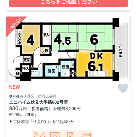
こちらをご確認ください
ご成約済み
NEW
京都市伏見区下鳥羽広長町
ユニハイム伏見大手筋602号室
980
万円（参考価格）
管理費
6,200円
50.08㎡（3DK）
京阪本線「伏見桃山」駅 徒歩27分
近鉄京都線「桃山御陵前」駅 徒