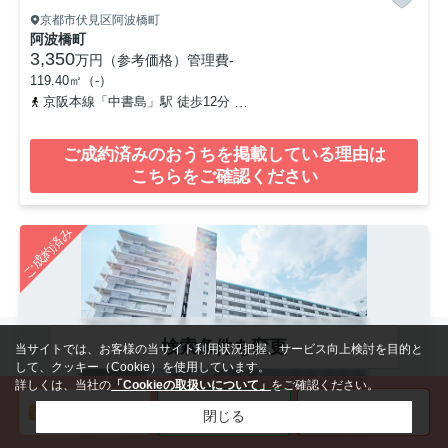
京都市伏見区阿波橋町
阿波橋町
3,350
万円（参考価格）
管理費
-
119.40㎡（-）
京阪本線「中書島」駅 徒歩12分
近鉄京都線「桃山御陵前」駅 徒歩
ご成約済みのおうちを掲載している理由は
こちらをご確認ください
ご成約済み
検索条件を変更
当サイトでは、お客様の当サイト利用状況把握、サービス向上検討を目的と
して、クッキー（Cookie）を使用しています。
詳しくは、当社の
「Cookieの取扱いについて」
をご確認ください。
閉じる