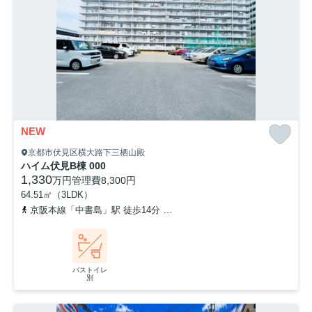
NEW
京都市伏見区横大路下三栖山殿
ハイム伏見B棟 000
1,330
万円
管理費
8,300円
64.51㎡（3LDK）
京阪本線「中書島」駅 徒歩14分
京阪本線「伏見桃山」駅 徒歩16分
バストイレ
別