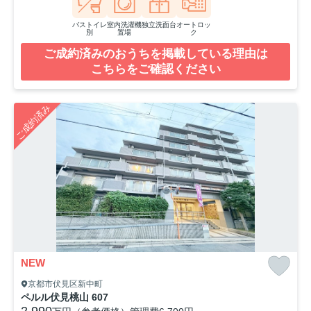
バストイレ
室内洗濯機
独立洗面台
オートロッ
別
置場
ク
ご成約済みのおうちを掲載している理由は
こちらをご確認ください
ご成約済み
NEW
京都市伏見区新中町
ペルル伏見桃山 607