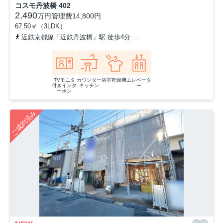
コスモ丹波橋 402
2,490
万円
管理費
14,800円
67.50㎡（3LDK）
近鉄京都線「近鉄丹波橋」駅 徒歩4分
京阪本線「丹波橋」駅 徒歩5
TVモニタ
カウンター
浴室乾燥機
エレベータ
付きインタ
キッチン
ー
ーホン
ご成約済み