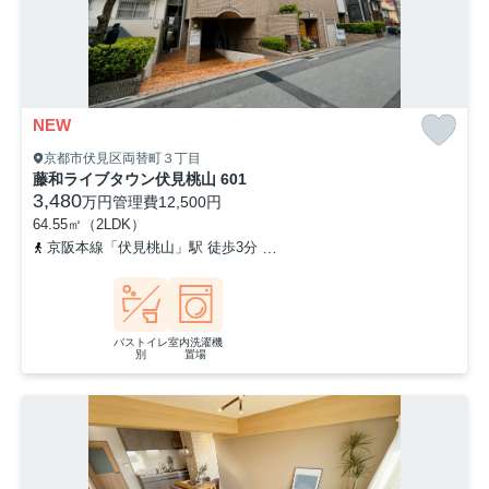
NEW
京都市伏見区両替町３丁目
藤和ライブタウン伏見桃山 601
3,480
万円
管理費
12,500円
64.55㎡（2LDK）
京阪本線「伏見桃山」駅 徒歩3分
近鉄京都線「桃山御陵前」駅 徒歩
バストイレ
室内洗濯機
別
置場