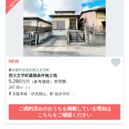
ご成約済み
NEW
京都市伏見区西大文字町
西大文字町建築条件無土地
5,280
万円（参考価格）
管理費
-
247.00㎡（-）
京阪本線「伏見桃山」駅 徒歩16分
近鉄京都線「桃山御陵前」駅 徒
ご成約済みのおうちを掲載している理由は
こちらをご確認ください