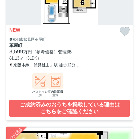
NEW
京都市伏見区革屋町
革屋町
3,599
万円（参考価格）
管理費
-
81.13㎡（3LDK）
京阪本線「伏見桃山」駅 徒歩12分
京阪本線「中書島」駅 徒歩14分
バストイレ
室内洗濯機
別
置場
ご成約済みのおうちを掲載している理由は
こちらをご確認ください
ご成約済み