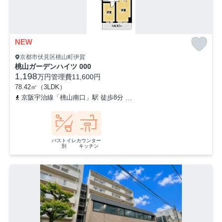
NEW
京都市伏見区桃山町伊賀
桃山ガーデンハイツ 000
1,198
万円
管理費
11,600円
78.42㎡（3LDK）
京阪宇治線「桃山南口」駅 徒歩8分
奈良線「桃山」駅 徒歩15分
バストイレ
カウンター
別
キッチン