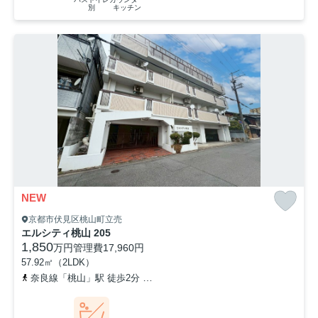
別
キッチン
NEW
京都市伏見区桃山町立売
エルシティ桃山 205
1,850
万円
管理費
17,960円
57.92㎡（2LDK）
奈良線「桃山」駅 徒歩2分
近鉄京都線「桃山御陵前」駅 徒歩8分