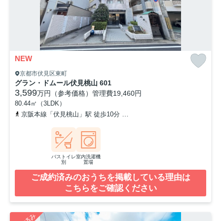
NEW
京都市伏見区東町
グラン・ドムール伏見桃山 601
3,599
万円（参考価格）
管理費
19,460円
80.44㎡（3LDK）
京阪本線「伏見桃山」駅 徒歩10分
近鉄京都線「桃山御陵前」駅 徒
バストイレ
室内洗濯機
別
置場
ご成約済みのおうちを掲載している理由は
こちらをご確認ください