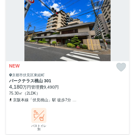
NEW
京都市伏見区東組町
パークテラス桃山 301
4,180
万円
管理費
9,490円
75.30㎡（2LDK）
京阪本線「伏見桃山」駅 徒歩7分
近鉄京都線「桃山御陵前」駅 徒歩
バストイレ
別