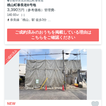
京都市伏見区桃山町泰長老
桃山町泰長老B号地
3,390
万円（参考価格）
管理費
-
140.93㎡（-）
奈良線「桃山」駅 徒歩3分
京阪宇治線「観月橋」駅 徒歩11分
近
ご成約済みのおうちを掲載している理由は
こちらをご確認ください
ご成約済み
NEW