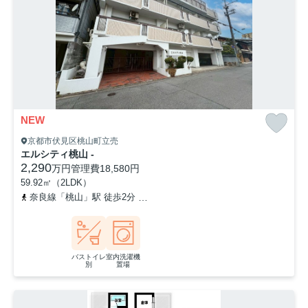
NEW
京都市伏見区桃山町立売
エルシティ桃山 -
2,290
万円
管理費
18,580円
59.92㎡（2LDK）
奈良線「桃山」駅 徒歩2分
近鉄京都線「桃山御陵前」駅 徒歩8分
バストイレ
室内洗濯機
別
置場