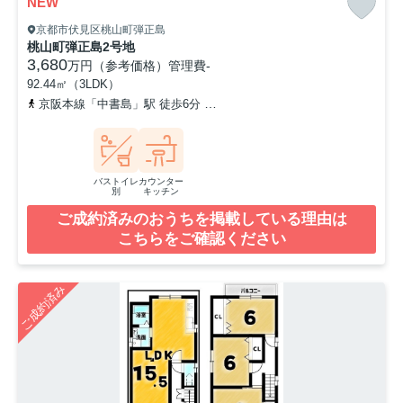
NEW
京都市伏見区桃山町弾正島
桃山町弾正島2号地
3,680
万円（参考価格）
管理費
-
92.44㎡（3LDK）
京阪本線「中書島」駅 徒歩6分
京阪宇治線「観月橋」駅 徒歩8分
バストイレ
カウンター
別
キッチン
ご成約済みのおうちを掲載している理由は
こちらをご確認ください
ご成約済み