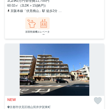
3,290
万円
管理費
11,700円
60.02㎡（2LDK＋1S(納戸)）
京阪本線「伏見桃山」駅 徒歩2分
近鉄京都線「桃山御陵前」駅 徒歩
浴室乾燥機
エレベータ
ー
NEW
京都市伏見区桃山筒井伊賀東町