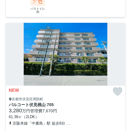
バストイレ
別
NEW
京都市伏見区周防町
パルコート伏見桃山 705
3,280
万円
管理費
7,670円
61.38㎡（2LDK）
京阪本線「中書島」駅 徒歩8分
京阪本線「伏見桃山」駅 徒歩10分