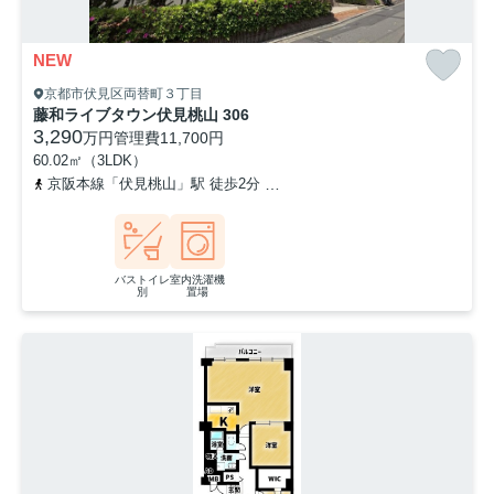
NEW
京都市伏見区両替町３丁目
藤和ライブタウン伏見桃山 306
3,290
万円
管理費
11,700円
60.02㎡（3LDK）
京阪本線「伏見桃山」駅 徒歩2分
近鉄京都線「桃山御陵前」駅 徒歩
バストイレ
室内洗濯機
別
置場