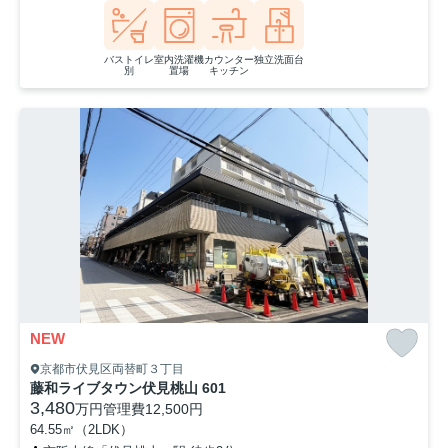
バストイレ
室内洗濯機
カウンター
独立洗面台
別
置場
キッチン
NEW
京都市伏見区両替町３丁目
藤和ライブタウン伏見桃山 601
3,480
万円
管理費
12,500円
64.55㎡（2LDK）