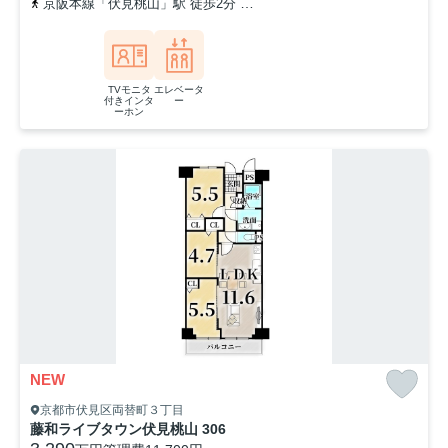
京阪本線「伏見桃山」駅 徒歩2分
近鉄京都線「桃山御陵前」駅 徒歩
TVモニタ
エレベータ
付きインタ
ー
ーホン
NEW
京都市伏見区両替町３丁目
藤和ライブタウン伏見桃山 306