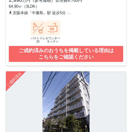
2,990
万円（参考価格）
管理費
6,700円
64.90㎡（3LDK）
京阪本線「中書島」駅 徒歩5分
京阪本線「伏見桃山」駅 徒歩14分
バストイレ
カウンター
別
キッチン
ご成約済みのおうちを掲載している理由は
こちらをご確認ください
ご成約済み