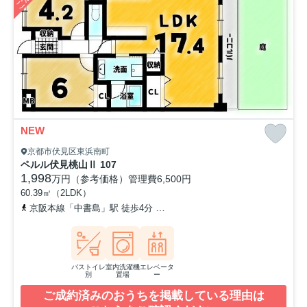
NEW
京都市伏見区東浜南町
ペルル伏見桃山Ⅱ 107
1,998
万円（参考価格）
管理費
6,500円
60.39㎡（2LDK）
京阪本線「中書島」駅 徒歩4分
京阪本線「伏見桃山」駅 徒歩16分
バストイレ
室内洗濯機
エレベータ
別
置場
ー
ご成約済みのおうちを掲載している理由は