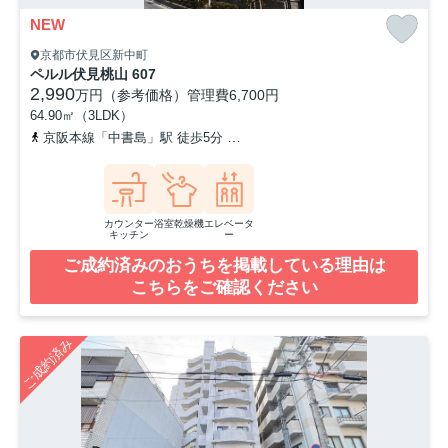
NEW
京都市伏見区新中町
ペルル伏見桃山 607
2,990
万円（参考価格）
管理費
6,700円
64.90㎡（3LDK）
京阪本線「中書島」駅 徒歩5分
京阪本線「伏見桃山」駅 徒歩14分
カウンター
浴室乾燥機
エレベータ
キッチン
ー
ご成約済みのおうちを掲載している理由は
こちらをご確認ください
ご成約済み