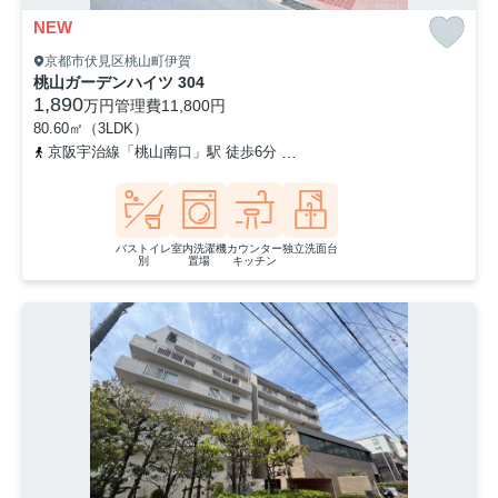
NEW
京都市伏見区桃山町伊賀
桃山ガーデンハイツ 304
1,890
万円
管理費
11,800円
80.60㎡（3LDK）
京阪宇治線「桃山南口」駅 徒歩6分
奈良線「桃山」駅 徒歩15分
バストイレ
室内洗濯機
カウンター
独立洗面台
別
置場
キッチン