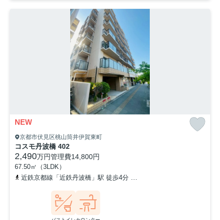
NEW
京都市伏見区桃山筒井伊賀東町
コスモ丹波橋 402
2,490
万円
管理費
14,800円
67.50㎡（3LDK）
近鉄京都線「近鉄丹波橋」駅 徒歩4分
京阪本線「丹波橋」駅 徒歩4
バストイレ
カウンター