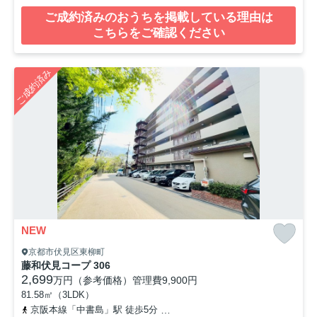
ご成約済みのおうちを掲載している理由は
こちらをご確認ください
ご成約済み
NEW
京都市伏見区東柳町
藤和伏見コープ 306
2,699
万円（参考価格）
管理費
9,900円
81.58㎡（3LDK）
京阪本線「中書島」駅 徒歩5分
京阪本線「伏見桃山」駅 徒歩10分