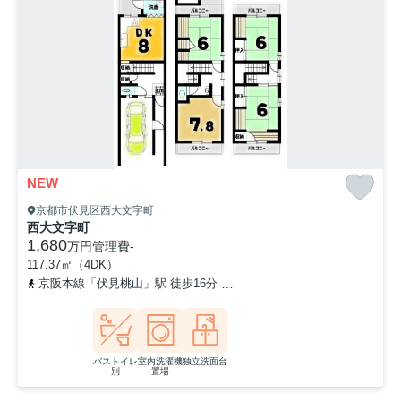
NEW
京都市伏見区西大文字町
西大文字町
1,680
万円
管理費
-
117.37㎡（4DK）
京阪本線「伏見桃山」駅 徒歩16分
京阪本線「中書島」駅 徒歩18分
バストイレ
室内洗濯機
独立洗面台
別
置場