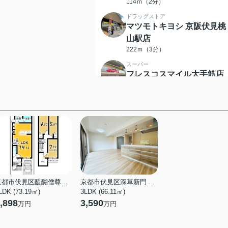
114ｍ（2分）
ドラッグストア
マツモトキヨシ 京阪伏見桃
山駅店
222ｍ（3分）
スーパー
フレスコスマイル大手筋店
254ｍ（4分）
ショッピングセンター
イオンスタイル伏見桃山
275ｍ（4分）
小学校
伏見南浜小学校
345ｍ（5分）
中学校
桃陵中学校
京都市伏見区醍醐僧尊坊町
京都市伏見区深草新門丈町
LDK (73.19㎡)
3LDK (66.11㎡)
452ｍ（6分）
,898
3,590
万円
万円