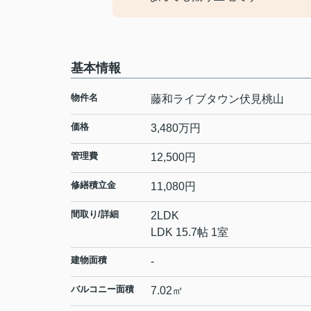
基本情報
物件名
藤和ライブタウン伏見桃山
価格
3,480
万円
管理費
12,500円
修繕積立金
11,080円
間取り/詳細
2LDK
LDK 15.7帖 1室
建物面積
-
バルコニー面積
7.02㎡