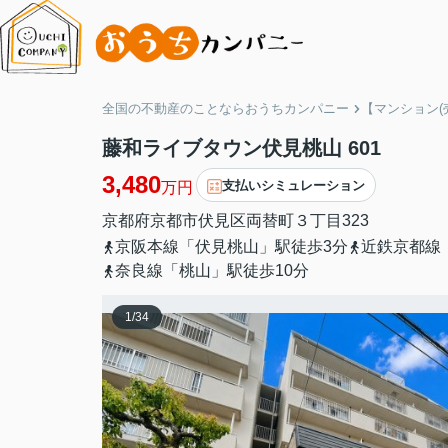
全国の不動産のことならおうちカンパニー
【マンション(
藤和ライブタウン伏見桃山 601
3,480
支払いシミュレーション
万円
京都府
京都市伏見区
両替町３丁目
323
京阪本線「伏見桃山」駅徒歩3分
近鉄京都線
奈良線「桃山」駅徒歩10分
1
/
34