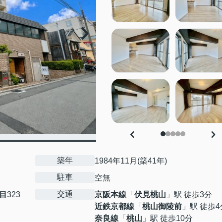
築年
1984年11月(築41年)
駐車
空無
交通
目
323
京阪本線
「
伏見桃山
」駅 徒歩3分
近鉄京都線
「
桃山御陵前
」駅 徒歩4
奈良線
「
桃山
」駅 徒歩10分