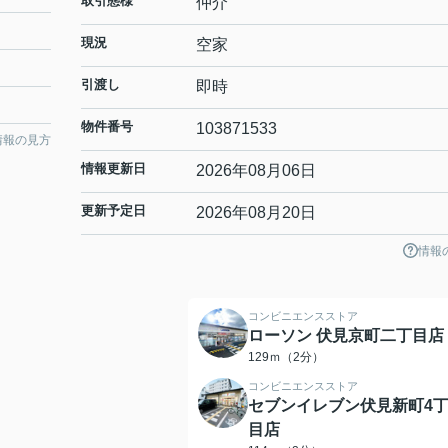
取引態様
仲介
現況
空家
引渡し
即時
物件番号
103871533
情報の見方
情報更新日
2026年08月06日
更新予定日
2026年08月20日
情報
コンビニエンスストア
ローソン 伏見京町二丁目店
129ｍ（2分）
コンビニエンスストア
セブンイレブン伏見新町4
目店