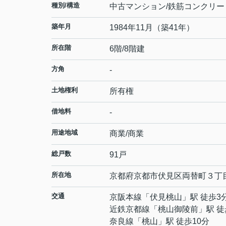
種別/構造
中古マンション/鉄筋コンクリー
築年月
1984年11月（築41年）
所在階
6階/8階建
方角
-
土地権利
所有権
借地料
-
用途地域
商業/商業
総戸数
91戸
所在地
京都府
京都市伏見区
両替町３丁
交通
京阪本線
「
伏見桃山
」駅 徒歩3
近鉄京都線
「
桃山御陵前
」駅 徒
奈良線
「
桃山
」駅 徒歩10分