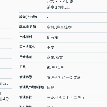
バス・トイレ別
ト
浴室１坪以上
設備(その他)
-
駐車場/月額
空無/ 駐車場/無
土地権利
所有権
国土法届出
不要
用途地域
商業/商業
戸数
91戸 / 1戸
管理形態
管理会社に一部委託
目
323
管理員の勤務形態
日勤
分
管理会社
三菱地所コミュニティ
歩4分