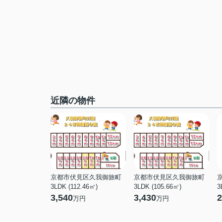
近隣の物件
京都市伏見区久我御旅町
京都市伏見区久我御旅町
3LDK (112.46㎡)
3LDK (105.66㎡)
3
3,540
3,430
2
万円
万円