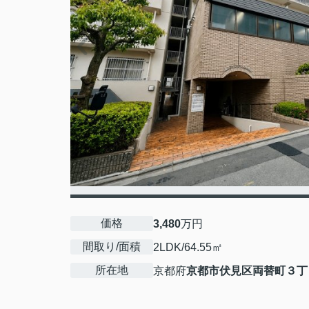
価格
3,480
万円
間取り/面積
2LDK/64.55㎡
所在地
京都府
京都市伏見区
両替町３丁