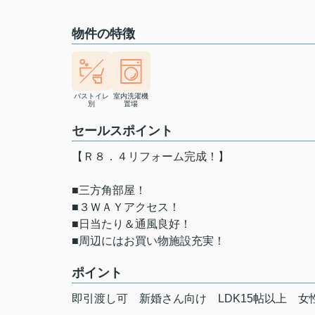
物件の特徴
バストイレ
室内洗濯機
別
置場
セールスポイント
【Ｒ８．４リフォーム完成！】
■三方角部屋！
■３ＷＡＹアクセス！
■日当たり＆通風良好！
■周辺にはお買い物施設充実！
ポイント
即引渡し可
新婚さん向け
LDK15帖以上
女