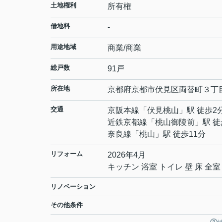
土地権利
所有権
借地料
-
用途地域
商業/商業
総戸数
91戸
所在地
京都府
京都市伏見区
両替町３丁
交通
京阪本線
「
伏見桃山
」駅 徒歩2
近鉄京都線
「
桃山御陵前
」駅 徒
奈良線
「
桃山
」駅 徒歩11分
リフォーム
2026年4月
キッチン 浴室 トイレ 壁 床 全室
リノベーション
その他条件