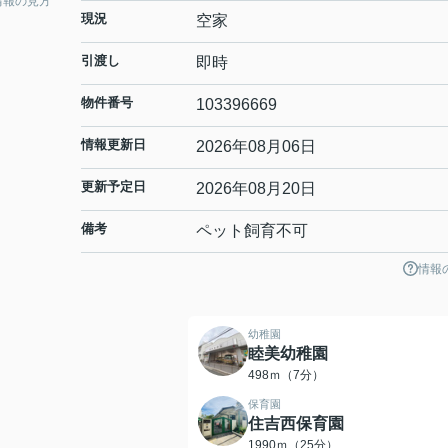
情報の見方
現況
空家
引渡し
即時
物件番号
103396669
情報更新日
2026年08月06日
更新予定日
2026年08月20日
備考
ペット飼育不可
情報
幼稚園
睦美幼稚園
498ｍ（7分）
保育園
住吉西保育園
1990ｍ（25分）