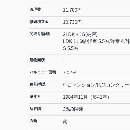
管理費
11,700円
修繕積立金
10,730円
間取り/詳細
2LDK＋1S(納戸)
LDK 11.6帖
/
洋室 5.5帖
/
洋室 4.7
S 5.5帖
建物面積
-
バルコニー面積
7.02㎡
種別/構造
中古マンション/鉄筋コンクリー
築年月
1984年11月（築41年）
所在階
3階/8階建
方角
南