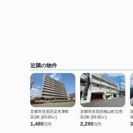
近隣の物件
京都市伏見区淀木津町
京都市伏見区桃山町立売
2LDK (63.00㎡)
2LDK (59.92㎡)
3
1,480
2,290
3
万円
万円