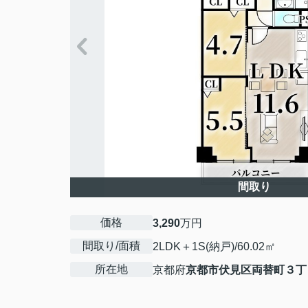
間取り
価格
3,290
万円
間取り/面積
2LDK＋1S(納戸)/60.02㎡
所在地
京都府
京都市伏見区
両替町３丁