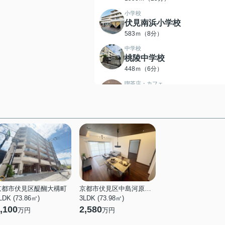
小学校
伏見南浜小学校
583ｍ（8分）
中学校
桃陵中学校
448ｍ（6分）
喫茶店・カフェ
コメダ珈琲店 伏見桃山駅前
店
224ｍ（3分）
スーパー
フレスコスマイル大手筋店
234ｍ（3分）
スーパー
デイリーカナート伏見桃山
341ｍ（5分）
京都市伏見区醍醐大構町
京都市伏見区中島河原田町
LDK (73.86㎡)
3LDK (73.98㎡)
スーパー
,100
2,580
万円
万円
FRESCO(フレスコ) 桃山店
388ｍ（5分）