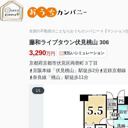
全国の不動産のことならおうちカンパニー
【マンション(
藤和ライブタウン伏見桃山 306
3,290
支払いシミュレーション
万円
京都府
京都市伏見区
両替町３丁目
京阪本線「伏見桃山」駅徒歩2分
近鉄京都線
奈良線「桃山」駅徒歩11分
1
/
1