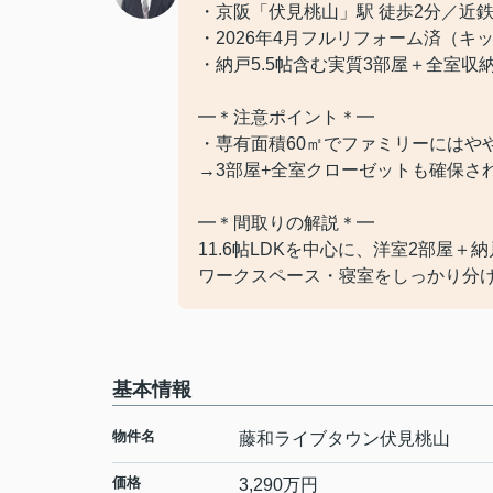
・京阪「伏見桃山」駅 徒歩2分／近
・2026年4月フルリフォーム済（
・納戸5.5帖含む実質3部屋＋全室
━＊注意ポイント＊━
・専有面積60㎡でファミリーにはや
→3部屋+全室クローゼットも確保さ
━＊間取りの解説＊━
11.6帖LDKを中心に、洋室2部屋
ワークスペース・寝室をしっかり分
基本情報
物件名
藤和ライブタウン伏見桃山
価格
3,290
万円