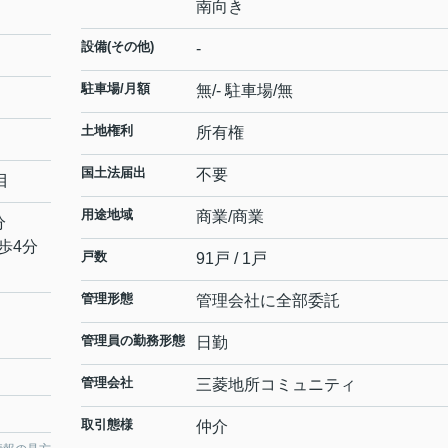
南向き
設備(その他)
-
駐車場/月額
無/- 駐車場/無
土地権利
所有権
国土法届出
不要
目
用途地域
商業/商業
分
歩4分
戸数
91戸 / 1戸
管理形態
管理会社に全部委託
管理員の勤務形態
日勤
管理会社
三菱地所コミュニティ
取引態様
仲介