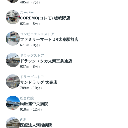
485ｍ（7分）
スーパー
COREMO(コレモ) 嵯峨野店
621ｍ（8分）
コンビニエンスストア
ファミリーマート JR太秦駅前店
671ｍ（9分）
ドラッグストア
ドラックユタカ太秦三条通店
637ｍ（8分）
ドラッグストア
サンドラッグ 太秦店
789ｍ（10分）
総合病院
民医連中央病院
918ｍ（12分）
内科
医療法人河端病院