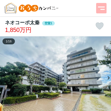
ネオコーポ太秦
空室1
1,850万円
1
/
16