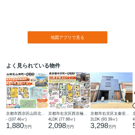
地図アプリで見る
よく見られている物件
京都市西京区山田北山田町
京都市右京区西京極中沢町
京都市右京区太秦安井藤ノ木町
- (107.46㎡)
4LDK (77.88㎡)
2LDK (93.39㎡)
4
1,880
2,098
3,298
万円
万円
万円