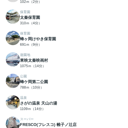
102ｍ（2分）
保育園
太秦保育園
310ｍ（4分）
保育園
蜂ヶ岡けやき保育園
691ｍ（9分）
遊園地
東映太秦映画村
1075ｍ（14分）
公園
蜂ケ岡第二公園
788ｍ（10分）
温泉
さがの温泉 天山の湯
1109ｍ（14分）
スーパー
FRESCO(フレスコ) 帷子ノ辻店