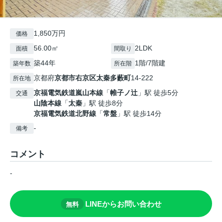
1,850万円
価格
56.00㎡
2LDK
面積
間取り
築44年
1階/7階建
築年数
所在階
京都府
京都市右京区
太秦多藪町
14-222
所在地
京福電気鉄道嵐山本線
「
帷子ノ辻
」駅 徒歩5分
交通
山陰本線
「
太秦
」駅 徒歩8分
京福電気鉄道北野線
「
常盤
」駅 徒歩14分
-
備考
コメント
-
LINEからお問い合わせ
無料