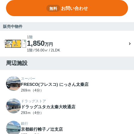
お問い合わせ
無料
販売中物件
1階
1,850
万円
1階 / 56.00㎡ / 2LDK
周辺施設
スーパー
FRESCO(フレスコ) にっさん太秦店
269ｍ（4分）
ドラッグストア
ドラッグユタカ太秦大映通店
293ｍ（4分）
銀行
京都銀行帷子ノ辻支店