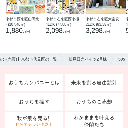
京都市西京区山田北山田町
京都市右京区西京極中沢町
京都市右京区太秦安井藤ノ木町
- (107.46㎡)
4LDK (77.88㎡)
2LDK (93.39㎡)
4
1,880
2,098
3,298
万円
万円
万円
ョン(売買)】京都市伏見区の一覧
伏見日光ハイツ2号棟
505