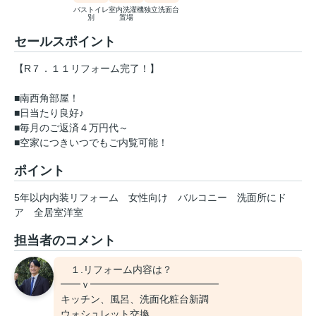
バストイレ
室内洗濯機
独立洗面台
別
置場
セールスポイント
【R７．１１リフォーム完了！】
■南西角部屋！
■日当たり良好♪
■毎月のご返済４万円代～
■空家につきいつでもご内覧可能！
ポイント
5年以内内装リフォーム
女性向け
バルコニー
洗面所にド
ア
全居室洋室
担当者のコメント
１.リフォーム内容は？
━━ｖ━━━━━━━━━━━━━
キッチン、風呂、洗面化粧台新調
ウォシュレット交換