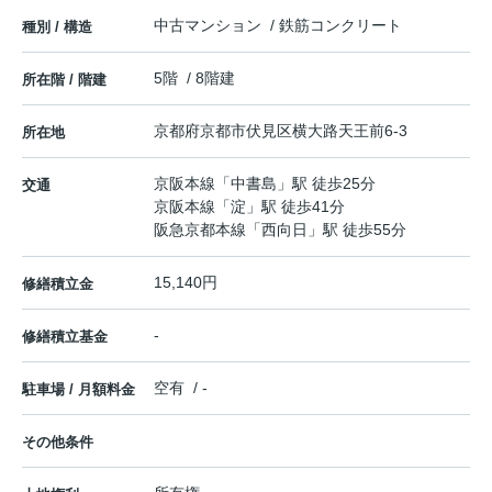
中古マンション / 鉄筋コンクリート
種別 / 構造
5階 / 8階建
所在階 / 階建
京都府
京都市伏見区
横大路天王前
6-3
所在地
京阪本線
「
中書島
」駅 徒歩25分
交通
京阪本線
「
淀
」駅 徒歩41分
阪急京都本線
「
西向日
」駅 徒歩55分
15,140円
修繕積立金
-
修繕積立基金
空有 / -
駐車場 / 月額料金
その他条件