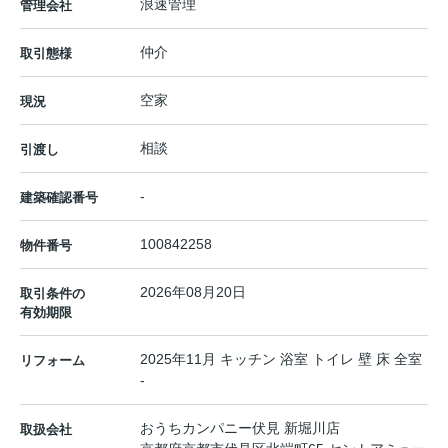
浪速管理
管理会社
仲介
取引態様
空家
現況
相談
引渡し
-
建築確認番号
100842258
物件番号
2026年08月20日
取引条件の
有効期限
2025年11月 キッチン 浴室 トイレ 壁 床 全室
リフォーム
-
おうちカンパニー伏見 新堀川店
取扱会社