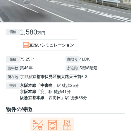
1,580
価格
万円
支払いシミュレーション
79.25㎡
4LDK
面積
間取り
築46年
5階/8階建
築年数
所在階
京都府
京都市伏見区
横大路天王前
6-3
所在地
京阪本線
「
中書島
」駅 徒歩25分
交通
京阪本線
「
淀
」駅 徒歩41分
阪急京都本線
「
西向日
」駅 徒歩55分
物件の特徴