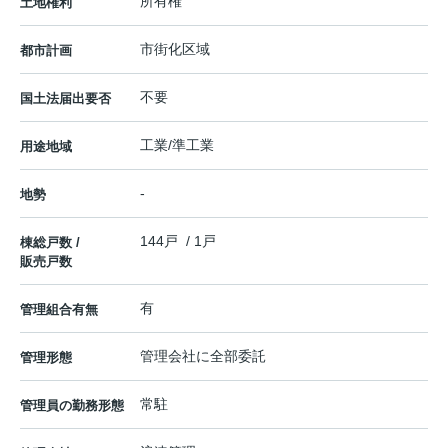
所有権
土地権利
市街化区域
都市計画
不要
国土法届出要否
工業/準工業
用途地域
-
地勢
144戸 / 1戸
棟総戸数 /
販売戸数
有
管理組合有無
管理会社に全部委託
管理形態
常駐
管理員の勤務形態