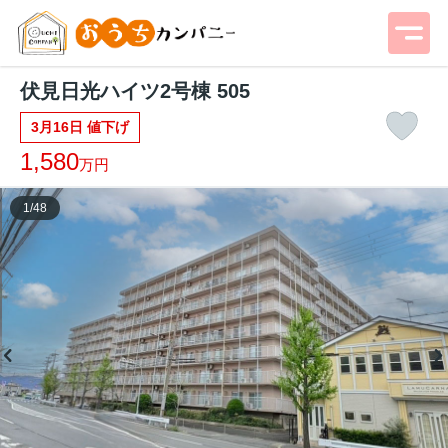
伏見日光ハイツ2号棟 505
3月16日 値下げ
1,580
万円
1
/
48