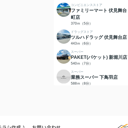
コンビニエンスストア
ファミリーマート 伏見舞台
町店
370ｍ（5分）
ドラッグストア
ツルハドラッグ 伏見舞台店
443ｍ（6分）
スーパー
PAKET(パケット) 新堀川店
540ｍ（7分）
スーパー
業務スーパー 下鳥羽店
588ｍ（8分）
コンビニエンスストア
セブンイレブン 伏見北端町
店
408ｍ（6分）
小学校
伏見住吉小学校
チラシ作成♪
お問い合わせ