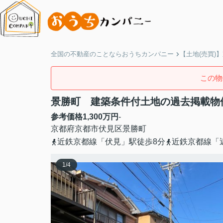
全国の不動産のことならおうちカンパニー
【土地(売買)
この物
景勝町 建築条件付土地の過去掲載物
参考価格
1,300
万円
-
京都府
京都市伏見区
景勝町
近鉄京都線「伏見」駅徒歩8分
近鉄京都線「
1
/
4