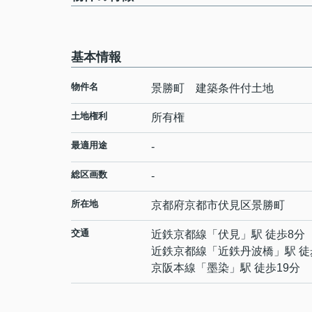
基本情報
物件名
景勝町 建築条件付土地
土地権利
所有権
最適用途
-
総区画数
-
所在地
京都府
京都市伏見区
景勝町
交通
近鉄京都線
「
伏見
」駅 徒歩8分
近鉄京都線
「
近鉄丹波橋
」駅 徒
京阪本線
「
墨染
」駅 徒歩19分