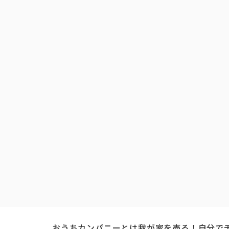
おうちカンパニーとは
我が家を売る！自分で