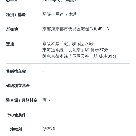
築年月
新築一戸建 / 木造
種別 / 構造
京都府
京都市伏見区
淀樋爪町
451-6
所在地
京阪本線
「
淀
」駅 徒歩26分
交通
東海道本線
「
長岡京
」駅 徒歩27分
阪急京都本線
「
長岡天神
」駅 徒歩39分
-
修繕積立金
-
修繕積立基金
有 / -
駐車場 / 月額料金
その他条件
所有権
土地権利