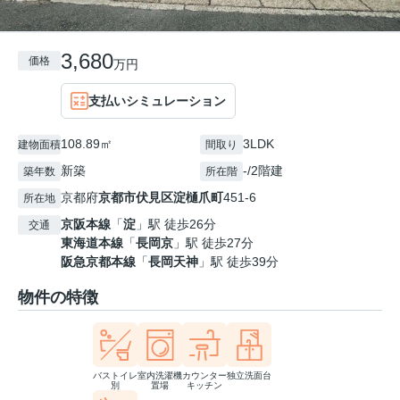
3,680
価格
万円
支払いシミュレーション
108.89㎡
3LDK
建物面積
間取り
新築
-/2階建
築年数
所在階
京都府
京都市伏見区
淀樋爪町
451-6
所在地
京阪本線
「
淀
」駅 徒歩26分
交通
東海道本線
「
長岡京
」駅 徒歩27分
阪急京都本線
「
長岡天神
」駅 徒歩39分
物件の特徴
バストイレ
室内洗濯機
カウンター
独立洗面台
別
置場
キッチン