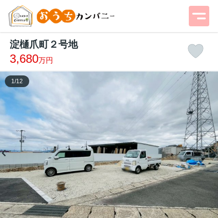
淀樋爪町２号地
3,680
万円
1
/
12