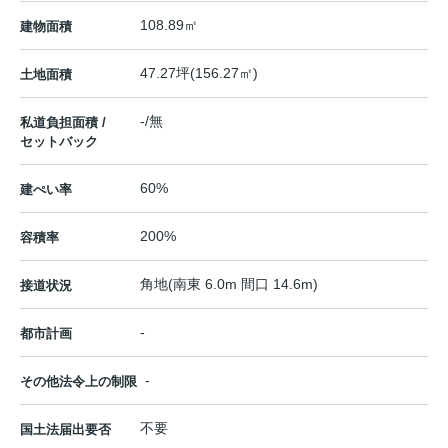
108.89㎡
建物面積
47.27坪(156.27㎡)
土地面積
-/無
私道負担面積 /
セットバック
60%
建ぺい率
200%
容積率
角地(南東 6.0m 間口 14.6m)
接道状況
-
都市計画
-
その他法令上の制限
不要
国土法届出要否