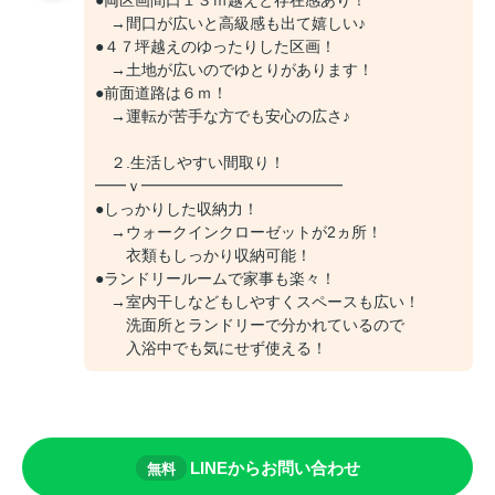
●両区画間口１３ｍ越えと存在感あり！
→間口が広いと高級感も出て嬉しい♪
●４７坪越えのゆったりした区画！
→土地が広いのでゆとりがあります！
●前面道路は６ｍ！
→運転が苦手な方でも安心の広さ♪
２.生活しやすい間取り！
━━ｖ━━━━━━━━━━━━━
●しっかりした収納力！
→ウォークインクローゼットが2ヵ所！
衣類もしっかり収納可能！
●ランドリールームで家事も楽々！
→室内干しなどもしやすくスペースも広い！
洗面所とランドリーで分かれているので
入浴中でも気にせず使える！
LINEからお問い合わせ
無料