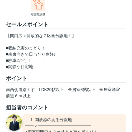
浴室乾燥機
セールスポイント
【間口広々開放的な２区画分譲地！】
■収納充実のまどり！
■南東向きで日当たり良好♪
■駐車2台可！
■閑静な住宅地！
ポイント
南西側道路面す
LDK20帖以上
全居室6帖以上
全居室洋室
前道６ｍ以上
担当者のコメント
１.開放感のある分譲地！
━━ｖ━━━━━━━━━━━━━