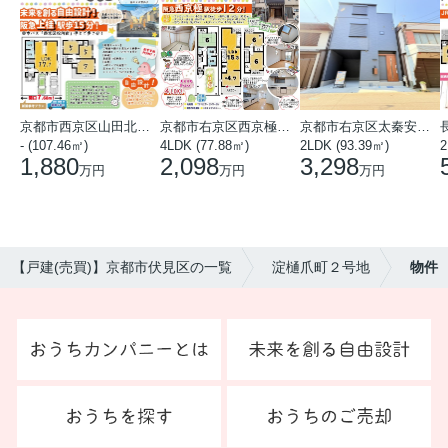
京都市西京区山田北山田町
京都市右京区西京極中沢町
京都市右京区太秦安井藤ノ木町
- (107.46㎡)
4LDK (77.88㎡)
2LDK (93.39㎡)
1,880
2,098
3,298
万円
万円
万円
【戸建(売買)】京都市伏見区の一覧
淀樋爪町２号地
物件