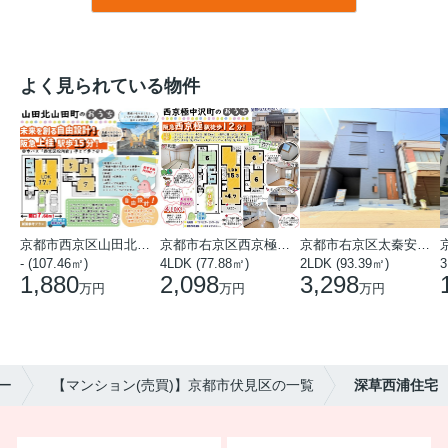
よく見られている物件
京都市西京区山田北山田町
京都市右京区西京極中沢町
京都市右京区太秦安井藤ノ木町
- (107.46㎡)
4LDK (77.88㎡)
2LDK (93.39㎡)
3
1,880
2,098
3,298
万円
万円
万円
ー
【マンション(売買)】京都市伏見区の一覧
深草西浦住宅