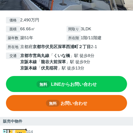
2,490万円
価格
66.66㎡
3LDK
面積
間取り
築51年
1階/11階建
築年数
所在階
京都府
京都市伏見区
深草西浦町２丁目
2-1
所在地
京都市営烏丸線
「
くいな橋
」駅 徒歩8分
交通
京阪本線
「
龍谷大前深草
」駅 徒歩9分
京阪本線
「
伏見稲荷
」駅 徒歩13分
LINEからお問い合わせ
無料
お問い合わせ
無料
販売中物件
314