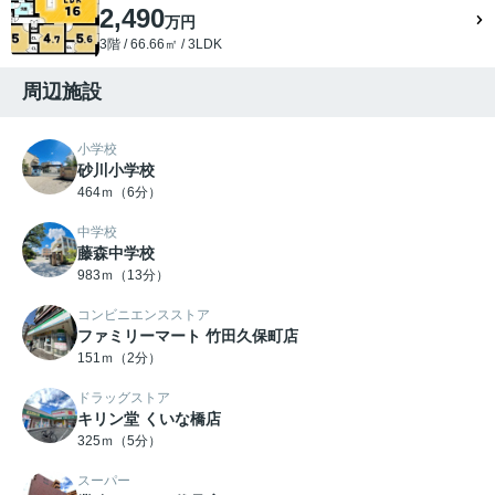
2,490
万円
3階 / 66.66㎡ / 3LDK
周辺施設
小学校
砂川小学校
464ｍ（6分）
中学校
藤森中学校
983ｍ（13分）
コンビニエンスストア
ファミリーマート 竹田久保町店
151ｍ（2分）
ドラッグストア
キリン堂 くいな橋店
325ｍ（5分）
スーパー