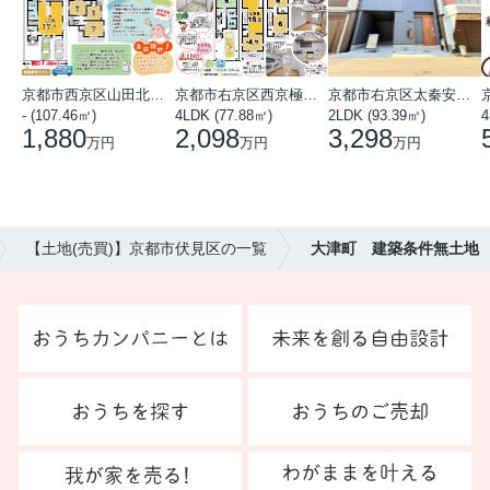
京都市西京区山田北山田町
京都市右京区西京極中沢町
京都市右京区太秦安井藤ノ木町
- (107.46㎡)
4LDK (77.88㎡)
2LDK (93.39㎡)
4
1,880
2,098
3,298
万円
万円
万円
【土地(売買)】京都市伏見区の一覧
大津町 建築条件無土地