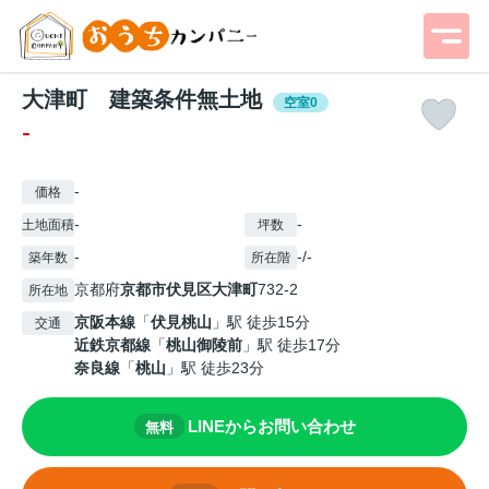
大津町 建築条件無土地
空室0
-
-
価格
-
-
土地面積
坪数
-
-/-
築年数
所在階
京都府
京都市伏見区
大津町
732-2
所在地
京阪本線
「
伏見桃山
」駅 徒歩15分
交通
近鉄京都線
「
桃山御陵前
」駅 徒歩17分
奈良線
「
桃山
」駅 徒歩23分
LINEからお問い合わせ
無料