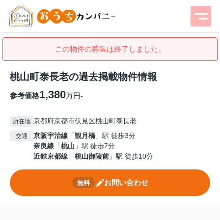
この物件の募集は終了しました。
桃山町泰長老の過去掲載物件情報
1,380
参考価格
万円
-
京都府京都市伏見区桃山町泰長老
所在地
京阪宇治線
「
観月橋
」駅 徒歩3分
交通
奈良線
「
桃山
」駅 徒歩7分
近鉄京都線
「
桃山御陵前
」駅 徒歩10分
お問い合わせ
無料