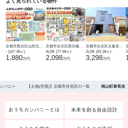
よく見られている物件
京都市西京区山田北山田町
京都市右京区西京極中沢町
京都市右京区太秦安井藤ノ木町
- (107.46㎡)
4LDK (77.88㎡)
2LDK (93.39㎡)
3
1,880
2,098
3,298
万円
万円
万円
ンパニー
【土地(売買)】京都市伏見区の一覧
桃山町泰長老