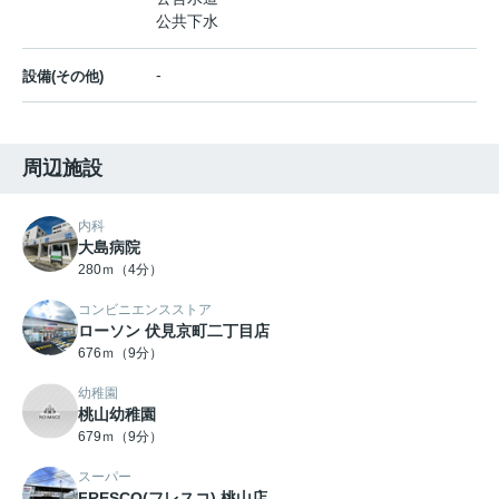
公共下水
-
設備(その他)
周辺施設
内科
大島病院
280ｍ（4分）
コンビニエンスストア
ローソン 伏見京町二丁目店
676ｍ（9分）
幼稚園
桃山幼稚園
679ｍ（9分）
スーパー
FRESCO(フレスコ) 桃山店