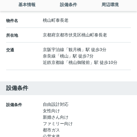
基本情報
設備条件
周辺環境
桃山町泰長老
物件名
京都府
京都市伏見区
桃山町泰長老
所在地
京阪宇治線
「
観月橋
」駅 徒歩3分
交通
奈良線
「
桃山
」駅 徒歩7分
近鉄京都線
「
桃山御陵前
」駅 徒歩10分
設備条件
自由設計対応
設備条件
女性向け
新婚さん向け
ファミリー向け
都市ガス
公営水道