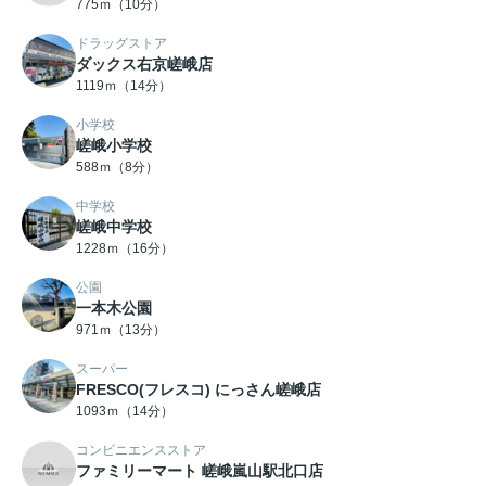
775ｍ（10分）
ドラッグストア
ダックス右京嵯峨店
1119ｍ（14分）
小学校
嵯峨小学校
588ｍ（8分）
中学校
嵯峨中学校
1228ｍ（16分）
公園
一本木公園
971ｍ（13分）
スーパー
FRESCO(フレスコ) にっさん嵯峨店
1093ｍ（14分）
コンビニエンスストア
ファミリーマート 嵯峨嵐山駅北口店