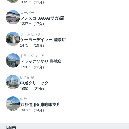
1695ｍ（22分）
スーパー
フレスコ SAGA(サガ)店
1337ｍ（17分）
ホームセンター
ケーヨーデイツー 嵯峨店
1475ｍ（19分）
ドラッグストア
ドラッグひかり 嵯峨店
1736ｍ（22分）
総合病院
中尾クリニック
1650ｍ（21分）
銀行
京都信用金庫嵯峨支店
1903ｍ（24分）