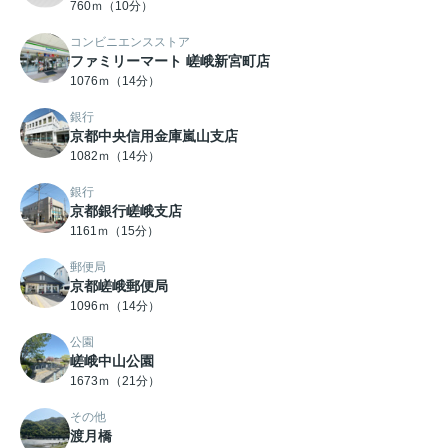
760ｍ（10分）
コンビニエンスストア
ファミリーマート 嵯峨新宮町店
1076ｍ（14分）
銀行
京都中央信用金庫嵐山支店
1082ｍ（14分）
銀行
京都銀行嵯峨支店
1161ｍ（15分）
郵便局
京都嵯峨郵便局
1096ｍ（14分）
公園
嵯峨中山公園
1673ｍ（21分）
その他
渡月橋