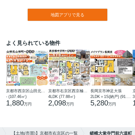
地図アプリで見る
よく見られている物件
京都市西京区山田北山田町
京都市右京区西京極中沢町
長岡京市神足大張
- (107.46㎡)
4LDK (77.88㎡)
2LDK＋1S(納戸) (91.78㎡)
3
1,880
2,098
5,280
万円
万円
万円
【土地(売買)】京都市右京区の一覧
嵯峨大覚寺門前六道町