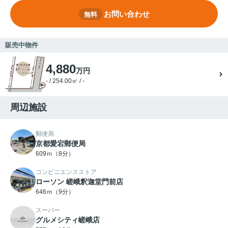
お問い合わせ
無料
販売中物件
4,880
万円
- / 254.00㎡ / -
周辺施設
郵便局
京都愛宕郵便局
609ｍ（8分）
コンビニエンスストア
ローソン 嵯峨釈迦堂門前店
646ｍ（9分）
スーパー
グルメシティ嵯峨店