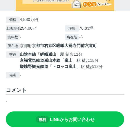
4,880万円
価格
254.00㎡
76.83坪
土地面積
坪数
-
-/-
築年数
所在階
京都府
京都市右京区
嵯峨大覚寺門前六道町
所在地
山陰本線
「
嵯峨嵐山
」駅 徒歩11分
交通
京福電気鉄道嵐山本線
「
嵐山
」駅 徒歩15分
嵯峨野観光鉄道
「
トロッコ嵐山
」駅 徒歩13分
-
備考
コメント
-
LINEからお問い合わせ
無料