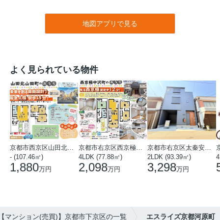
地図アプリで見る
よく見られている物件
京都市西京区山田北山田町
京都市右京区西京極中沢町
京都市右京区太秦安井藤ノ木町
- (107.46㎡)
4LDK (77.88㎡)
2LDK (93.39㎡)
4
1,880
2,098
3,298
万円
万円
万円
【マンション(売買)】京都市下京区の一覧
エスライズ京都河原町