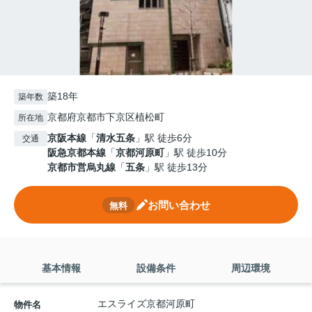
築18年
築年数
京都府京都市下京区植松町
所在地
京阪本線
「
清水五条
」駅 徒歩6分
交通
阪急京都本線
「
京都河原町
」駅 徒歩10分
京都市営烏丸線
「
五条
」駅 徒歩13分
お問い合わせ
無料
基本情報
設備条件
周辺環境
エスライズ京都河原町
物件名