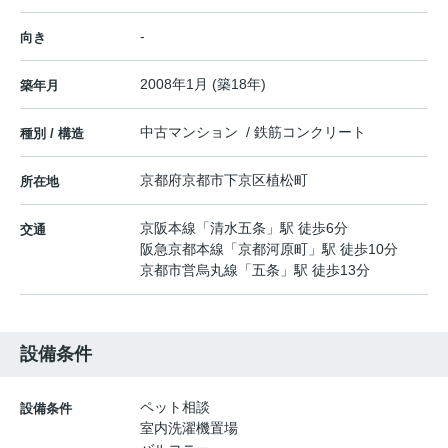
-
向き
2008年1月 (築18年)
築年月
中古マンション / 鉄筋コンクリート
種別 / 構造
京都府
京都市下京区
植松町
所在地
京阪本線
「
清水五条
」駅 徒歩6分
交通
阪急京都本線
「
京都河原町
」駅 徒歩10分
京都市営烏丸線
「
五条
」駅 徒歩13分
設備条件
ペット相談
設備条件
室内洗濯機置場