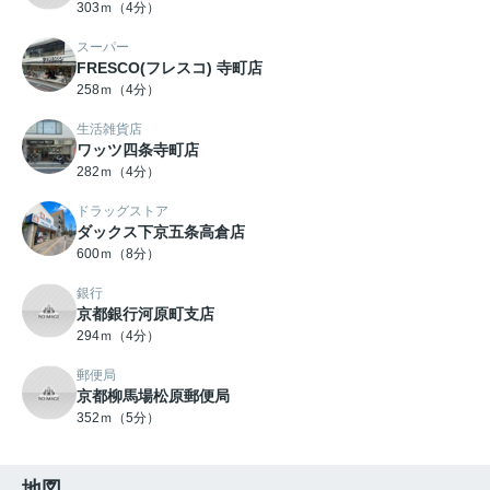
303ｍ（4分）
スーパー
FRESCO(フレスコ) 寺町店
258ｍ（4分）
生活雑貨店
ワッツ四条寺町店
282ｍ（4分）
ドラッグストア
ダックス下京五条高倉店
600ｍ（8分）
銀行
京都銀行河原町支店
294ｍ（4分）
郵便局
京都柳馬場松原郵便局
352ｍ（5分）
地図