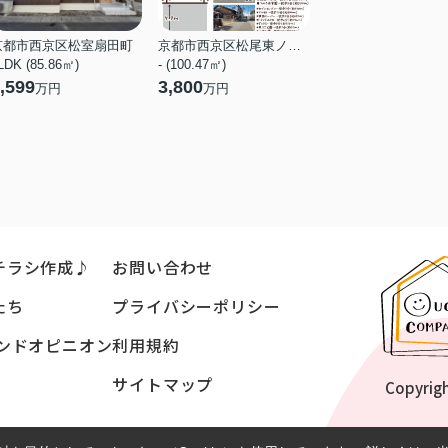
401ｍ（6分）
京都市西京区松室扇田町
京都市西京区松尾東ノ口町
中学校
LDK (85.86㎡)
- (100.47㎡)
桂中学校
,599
3,800
655ｍ（9分）
万円
万円
チラシ作成♪
お問い合わせ
たち
プライバシーポリシー
ンドオピニオン
利用規約
サイトマップ
Copyrig