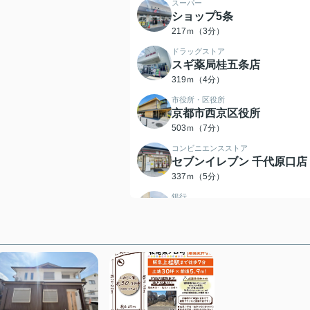
スーパー
ショップ5条
217ｍ（3分）
ドラッグストア
スギ薬局桂五条店
319ｍ（4分）
市役所・区役所
京都市西京区役所
503ｍ（7分）
コンビニエンスストア
セブンイレブン 千代原口店
337ｍ（5分）
銀行
京都銀行上桂支店
347ｍ（5分）
スーパー
フレスコ桂店
467ｍ（6分）
小学校
桂小学校