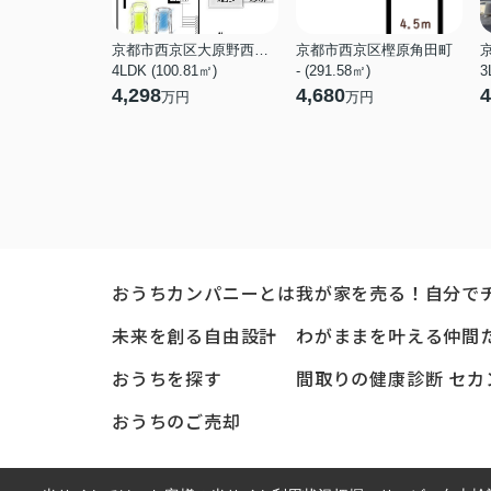
京都市西京区大原野西境谷町３丁目
京都市西京区樫原角田町
4LDK (100.81㎡)
- (291.58㎡)
3
4,298
4,680
4
万円
万円
おうちカンパニーとは
我が家を売る！自分で
未来を創る自由設計
わがままを叶える仲間
おうちを探す
間取りの健康診断 セカ
おうちのご売却