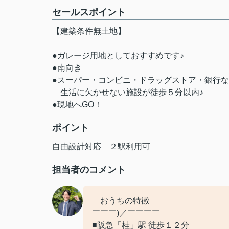
セールスポイント
【建築条件無土地】
●ガレージ用地としておすすめです♪
●南向き
●スーパー・コンビニ・ドラッグストア・銀行
生活に欠かせない施設が徒歩５分以内♪
●現地へGO！
ポイント
自由設計対応
２駅利用可
担当者のコメント
おうちの特徴
￣￣￣)／￣￣￣￣
■阪急「桂」駅 徒歩１２分