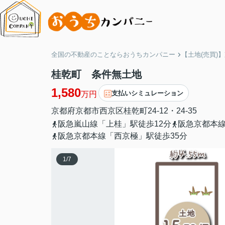
全国の不動産のことならおうちカンパニー
【土地(売買)
桂乾町 条件無土地
1,580
支払いシミュレーション
万円
京都府
京都市西京区
桂乾町
24-12・24-35
阪急嵐山線「上桂」駅徒歩12分
阪急京都本線
阪急京都本線「西京極」駅徒歩35分
1
/
7