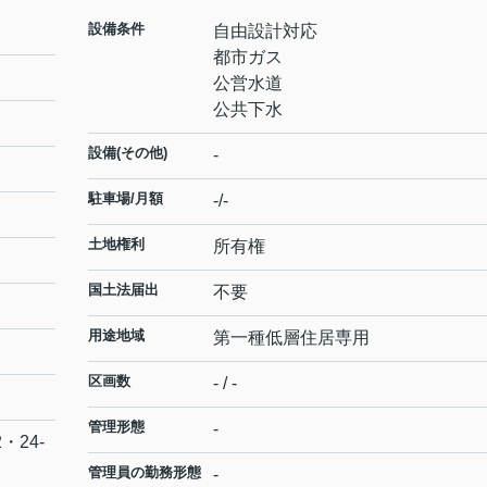
設備条件
自由設計対応
都市ガス
公営水道
公共下水
設備(その他)
-
駐車場/月額
-/-
土地権利
所有権
国土法届出
不要
用途地域
第一種低層住居専用
区画数
- / -
管理形態
-
2・24-
管理員の勤務形態
-