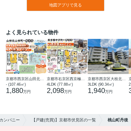
地図アプリで見る
よく見られている物件
京都市西京区山田北山田町
京都市右京区西京極中沢町
京都市西京区大枝北沓掛町５丁目
- (107.46㎡)
4LDK (77.88㎡)
3LDK (90.34㎡)
2
1,880
2,098
1,940
万円
万円
万円
カンパニー
【戸建(売買)】京都市伏見区の一覧
桃山町丹後