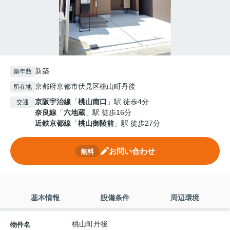
新築
築年数
京都府京都市伏見区桃山町丹後
所在地
京阪宇治線
「
桃山南口
」駅 徒歩4分
交通
奈良線
「
六地蔵
」駅 徒歩16分
近鉄京都線
「
桃山御陵前
」駅 徒歩27分
お問い合わせ
無料
基本情報
設備条件
周辺環境
桃山町丹後
物件名