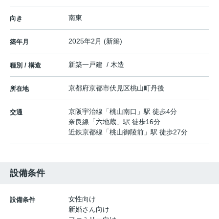
南東
向き
2025年2月 (新築)
築年月
新築一戸建 / 木造
種別 / 構造
京都府
京都市伏見区
桃山町丹後
所在地
京阪宇治線
「
桃山南口
」駅 徒歩4分
交通
奈良線
「
六地蔵
」駅 徒歩16分
近鉄京都線
「
桃山御陵前
」駅 徒歩27分
設備条件
女性向け
設備条件
新婚さん向け