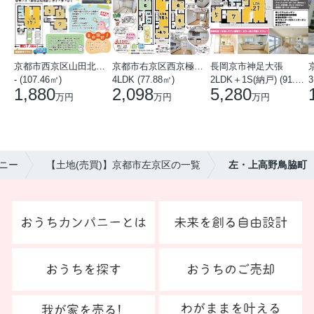
京都市西京区山田北山田町
京都市右京区西京極中沢町
長岡京市神足大張
- (107.46㎡)
4LDK (77.88㎡)
2LDK＋1S(納戸) (91.78㎡)
3
1,880
2,098
5,280
万円
万円
万円
ニー
【土地(売買)】京都市左京区の一覧
左・上高野鳥脇町