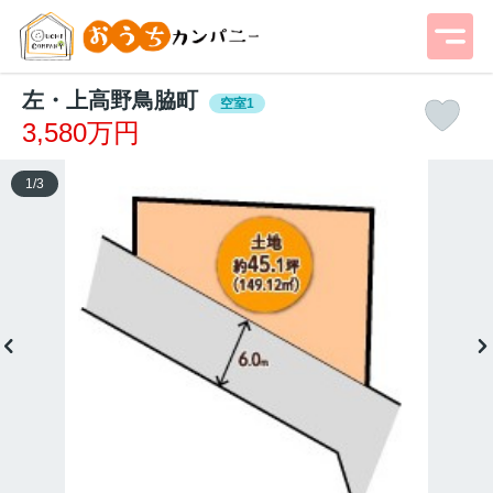
左・上高野鳥脇町
空室1
3,580万円
1
/
3