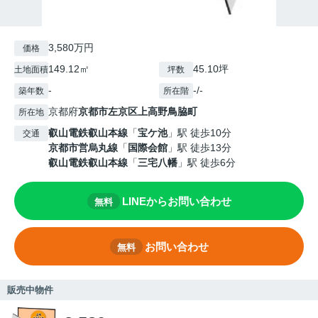
3,580万円
価格
149.12㎡
45.10坪
土地面積
坪数
-
-/-
築年数
所在階
京都府
京都市左京区
上高野鳥脇町
所在地
叡山電鉄叡山本線
「
宝ケ池
」駅 徒歩10分
交通
京都市営烏丸線
「
国際会館
」駅 徒歩13分
叡山電鉄叡山本線
「
三宅八幡
」駅 徒歩6分
LINEからお問い合わせ
無料
お問い合わせ
無料
販売中物件