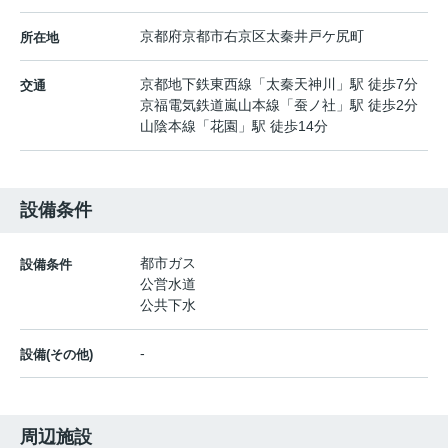
京都府
京都市右京区
太秦井戸ケ尻町
所在地
京都地下鉄東西線
「
太秦天神川
」駅 徒歩7分
交通
京福電気鉄道嵐山本線
「
蚕ノ社
」駅 徒歩2分
山陰本線
「
花園
」駅 徒歩14分
設備条件
都市ガス
設備条件
公営水道
公共下水
-
設備(その他)
周辺施設