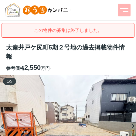
この物件の募集は終了しました。
太秦井戸ケ尻町5期２号地の過去掲載物件情
報
2,550
参考価格
万円
-
1
/
5