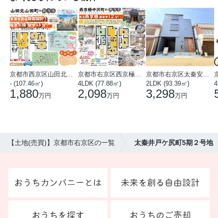
京都市西京区山田北山田町
京都市右京区西京極中沢町
京都市右京区太秦安井藤ノ木町
- (107.46㎡)
4LDK (77.88㎡)
2LDK (93.39㎡)
4
1,880
2,098
3,298
万円
万円
万円
【土地(売買)】京都市右京区の一覧
太秦井戸ケ尻町5期２号地