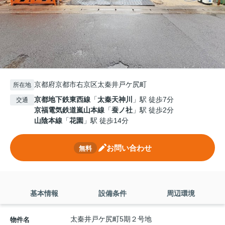
京都府京都市右京区太秦井戸ケ尻町
所在地
京都地下鉄東西線
「
太秦天神川
」駅 徒歩7分
交通
京福電気鉄道嵐山本線
「
蚕ノ社
」駅 徒歩2分
山陰本線
「
花園
」駅 徒歩14分
お問い合わせ
無料
基本情報
設備条件
周辺環境
太秦井戸ケ尻町5期２号地
物件名