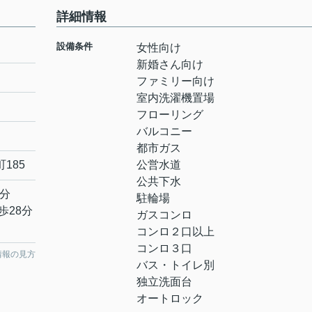
詳細情報
設備条件
女性向け
新婚さん向け
ファミリー向け
室内洗濯機置場
フローリング
バルコニー
都市ガス
町
185
公営水道
公共下水
7分
駐輪場
歩28分
ガスコンロ
コンロ２口以上
コンロ３口
情報の見方
バス・トイレ別
独立洗面台
オートロック