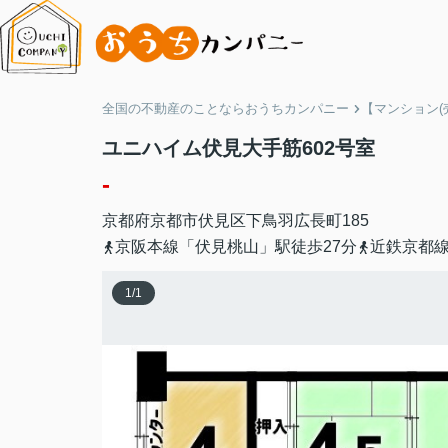
全国の不動産のことならおうちカンパニー
【マンション(
ユニハイム伏見大手筋602号室
-
京都府
京都市伏見区
下鳥羽広長町
185
京阪本線「伏見桃山」駅徒歩27分
近鉄京都線
1
/
1