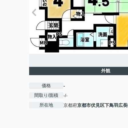
外観
価格
-
間取り/面積
-/-
所在地
京都府
京都市伏見区
下鳥羽広長