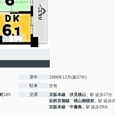
築年
1988年12月(築37年)
駐車
空有
交通
町
185
京阪本線
「
伏見桃山
」駅 徒歩27分
近鉄京都線
「
桃山御陵前
」駅 徒歩2
京阪本線
「
中書島
」駅 徒歩29分