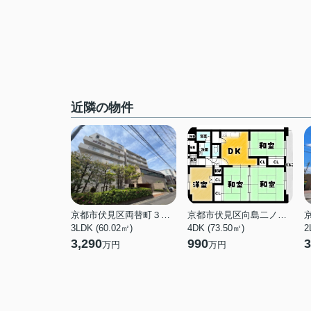
近隣の物件
京都市伏見区両替町３丁目
京都市伏見区向島二ノ丸町
3LDK (60.02㎡)
4DK (73.50㎡)
2
3,290
990
3
万円
万円