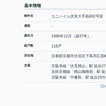
基本情報
物件名
ユニハイム伏見大手筋602号室
価格
-
築年月
1988年12月（築37年）
総戸数
118戸
所在地
京都府
京都市伏見区
下鳥羽広長
交通
京阪本線
「
伏見桃山
」駅 徒歩2
近鉄京都線
「
桃山御陵前
」駅 徒
京阪本線
「
中書島
」駅 徒歩29分