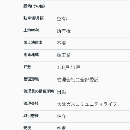
設備(その他)
-
駐車場/月額
空有/-
土地権利
所有権
国土法届出
不要
用途地域
準工業
戸数
118戸 / 1戸
管理形態
管理会社に全部委託
管理員の勤務形態
日勤
管理会社
大阪ガスコミュニティライフ
取引態様
仲介
現況
空家