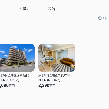
引渡し
即時
情報
京都市伏見区深草新門丈町
京都市伏見区久我本町
LDK (60.29㎡)
3LDK (61.80㎡)
,080
2,390
万円
万円