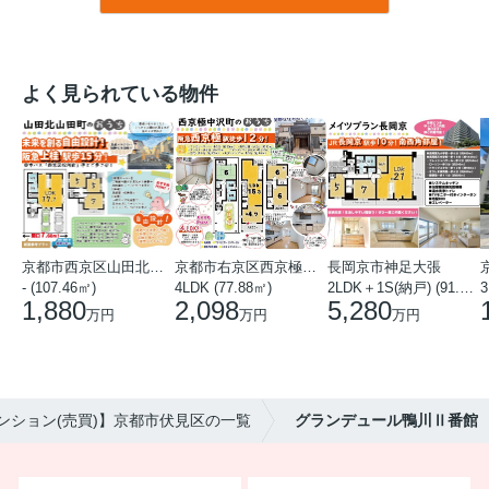
よく見られている物件
京都市西京区山田北山田町
京都市右京区西京極中沢町
長岡京市神足大張
- (107.46㎡)
4LDK (77.88㎡)
2LDK＋1S(納戸) (91.78㎡)
3
1,880
2,098
5,280
万円
万円
万円
ンション(売買)】京都市伏見区の一覧
グランデュール鴨川Ⅱ番館