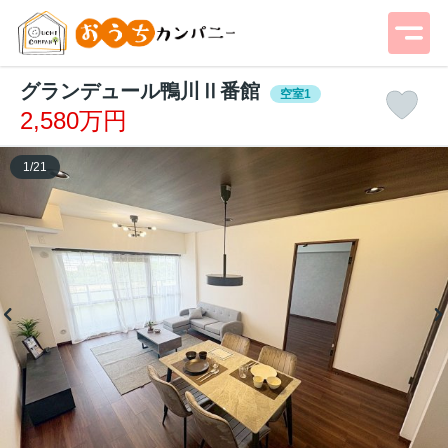
グランデュール鴨川Ⅱ番館
空室1
2,580万円
1
/
21