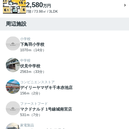
2,580
万円
7階 / 73.98㎡ / 3LDK
周辺施設
小学校
下鳥羽小学校
1070ｍ（14分）
中学校
伏見中学校
2563ｍ（33分）
コンビニエンスストア
デイリーヤマザキ千本赤池店
156ｍ（2分）
ファーストフード
マクドナルド 1号線城南宮店
531ｍ（7分）
家電製品