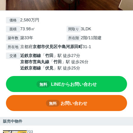
2,580万円
価格
73.98㎡
3LDK
面積
間取り
築33年
2階/11階建
築年数
所在階
京都府
京都市伏見区
中島河原田町
31-1
所在地
近鉄京都線
「
竹田
」駅 徒歩27分
交通
京都市営烏丸線
「
竹田
」駅 徒歩26分
近鉄京都線
「
伏見
」駅 徒歩25分
LINEからお問い合わせ
無料
お問い合わせ
無料
販売中物件
703