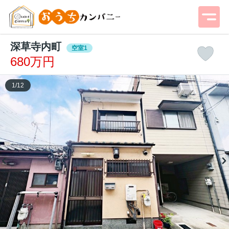
深草寺内町
空室1
680万円
1
/
12