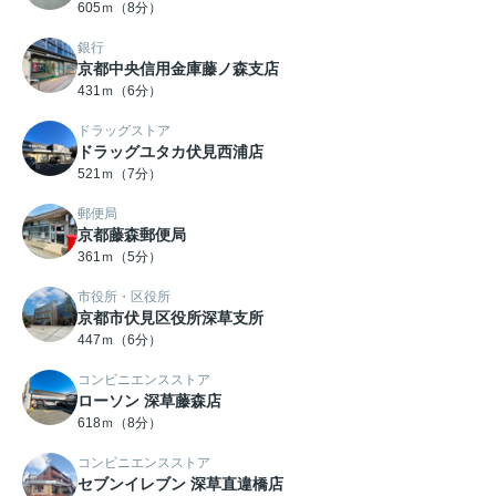
605ｍ（8分）
銀行
京都中央信用金庫藤ノ森支店
431ｍ（6分）
ドラッグストア
ドラッグユタカ伏見西浦店
521ｍ（7分）
郵便局
京都藤森郵便局
361ｍ（5分）
市役所・区役所
京都市伏見区役所深草支所
447ｍ（6分）
コンビニエンスストア
ローソン 深草藤森店
618ｍ（8分）
コンビニエンスストア
セブンイレブン 深草直違橋店