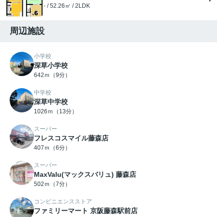
- / 52.26㎡ / 2LDK
周辺施設
小学校
深草小学校
642ｍ（9分）
中学校
深草中学校
1026ｍ（13分）
スーパー
フレスコスマイル藤森店
407ｍ（6分）
スーパー
MaxValu(マックスバリュ) 藤森店
502ｍ（7分）
コンビニエンスストア
ファミリーマート 京阪藤森駅前店