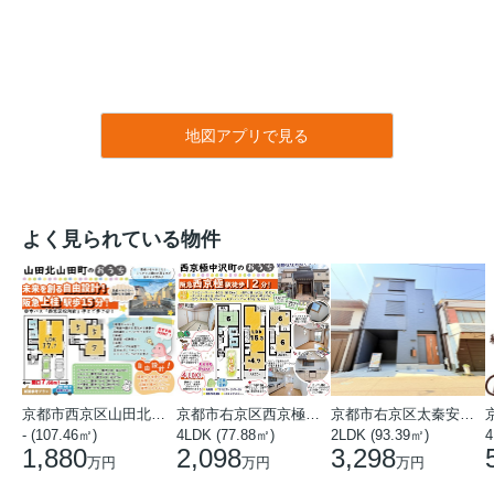
地図アプリで見る
よく見られている物件
京都市西京区山田北山田町
京都市右京区西京極中沢町
京都市右京区太秦安井藤ノ木町
- (107.46㎡)
4LDK (77.88㎡)
2LDK (93.39㎡)
4
1,880
2,098
3,298
万円
万円
万円