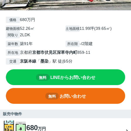
680万円
価格
52.26㎡
11.99坪(39.65㎡)
建物面積
土地面積
2LDK
間取り
築91年
-/2階建
築年数
所在階
京都府
京都市伏見区
深草寺内町
859-11
所在地
京阪本線
「
墨染
」駅 徒歩5分
交通
LINEからお問い合わせ
無料
お問い合わせ
無料
販売中物件
680
万円