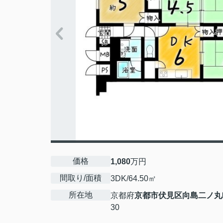
価格
1,080
万円
間取り/面積
3DK/64.50㎡
所在地
京都府
京都市伏見区
向島二ノ丸
30