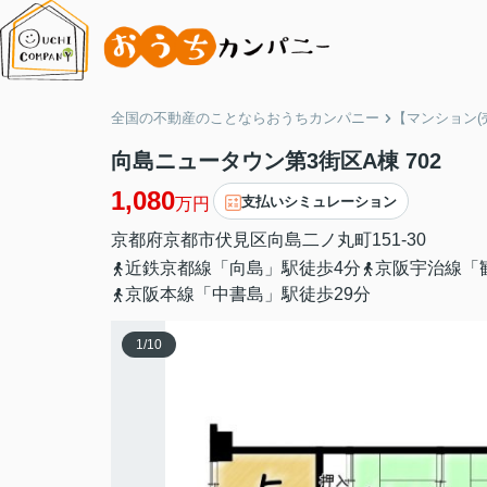
全国の不動産のことならおうちカンパニー
【マンション(
向島ニュータウン第3街区A棟 702
1,080
支払いシミュレーション
万円
京都府
京都市伏見区
向島二ノ丸町
151-30
近鉄京都線「向島」駅徒歩4分
京阪宇治線「
京阪本線「中書島」駅徒歩29分
1
/
10