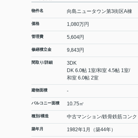
物件名
向島ニュータウン第3街区A棟
価格
1,080
万円
管理費
5,604円
修繕積立金
9,843円
間取り/詳細
3DK
DK 6.0帖 1室
/
和室 4.5帖 1室
/
和室 6.0帖 2室
建物面積
-
バルコニー面積
10.75㎡
種別/構造
中古マンション/鉄骨鉄筋コンク
築年月
1982年1月（築44年）