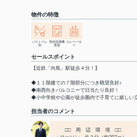
物件の特徴
バストイレ
室内洗濯機
エレベータ
別
置場
ー
セールスポイント
【近鉄「向島」駅徒歩４分！】
◆１１階建ての７階部分につき眺望良好♪
◆南西向きバルコニーで日当たり良好！
◆小中学校や公園が徒歩圏内で子育てに嬉しい
担当者のコメント
□□ 周 辺 環 境 □□