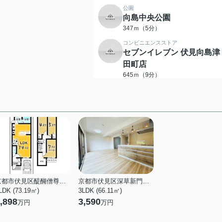
公園
向島中央公園
347ｍ（5分）
コンビニエンスストア
セブンイレブン 伏見向島津
田町店
645ｍ（9分）
スーパー
mandai(万代) 宇治槙島店
802ｍ（11分）
眼科
むかいじま病院
732ｍ（10分）
ドラッグストア
スギ薬局 伏見向島店
743ｍ（10分）
京都市伏見区醍醐僧尊坊町
京都市伏見区深草新門丈町
LDK (73.19㎡)
3LDK (66.11㎡)
スーパー
,898
3,590
万円
万円
スーパーマーケット
KINSHO(近商) 向島店