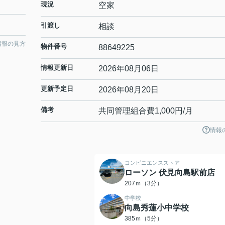
現況
空家
引渡し
相談
情報の見方
物件番号
88649225
情報更新日
2026年08月06日
更新予定日
2026年08月20日
備考
共同管理組合費1,000円/月
情報
コンビニエンスストア
ローソン 伏見向島駅前店
207ｍ（3分）
中学校
向島秀蓮小中学校
385ｍ（5分）