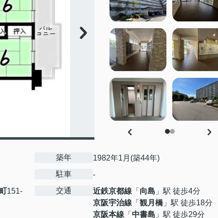
築年
1982年1月(築44年)
駐車
-
交通
町
151-
近鉄京都線
「
向島
」駅 徒歩4分
京阪宇治線
「
観月橋
」駅 徒歩18分
京阪本線
「
中書島
」駅 徒歩29分