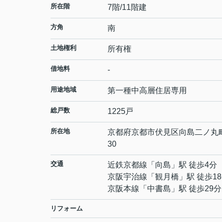
所在階
7階/11階建
方角
南
土地権利
所有権
借地料
-
用途地域
第一種中高層住居専用
総戸数
1225戸
所在地
京都府
京都市伏見区
向島二ノ丸
30
交通
近鉄京都線
「
向島
」駅 徒歩4分
京阪宇治線
「
観月橋
」駅 徒歩1
京阪本線
「
中書島
」駅 徒歩29分
リフォーム