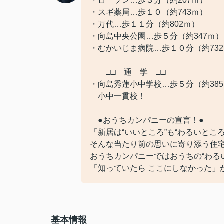
・ローソン…歩３分（約207ｍ）
・スギ薬局…歩１０（約743ｍ）
・万代…歩１１分（約802ｍ）
・向島中央公園…歩５分（約347ｍ）
・むかいじま病院…歩１０分（約73
□□ 通 学 □□
・向島秀蓮小中学校…歩５分（約38
小中一貫校！
●おうちカンパニーの宣言！●
「新居は“いいところ”も“わるいとこ
そんな当たり前の思いに寄り添う住
おうちカンパニーではおうちの“わる
「知っていたら ここにしなかった」
基本情報