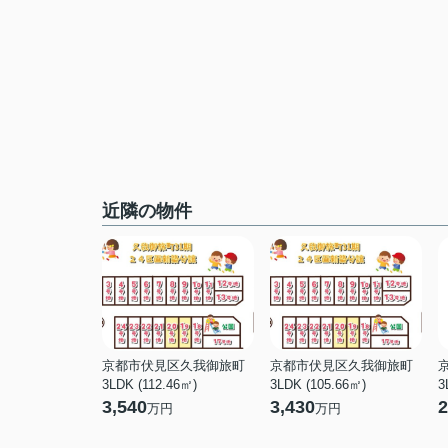
近隣の物件
京都市伏見区久我御旅町
京都市伏見区久我御旅町
3LDK (112.46㎡)
3LDK (105.66㎡)
3
3,540
3,430
2
万円
万円