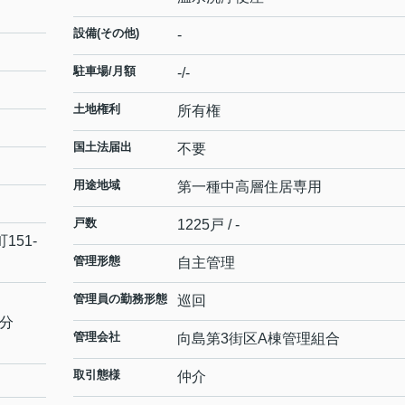
設備(その他)
-
駐車場/月額
-/-
土地権利
所有権
国土法届出
不要
用途地域
第一種中高層住居専用
戸数
1225戸 / -
町
151-
管理形態
自主管理
管理員の勤務形態
巡回
8分
管理会社
向島第3街区A棟管理組合
取引態様
仲介