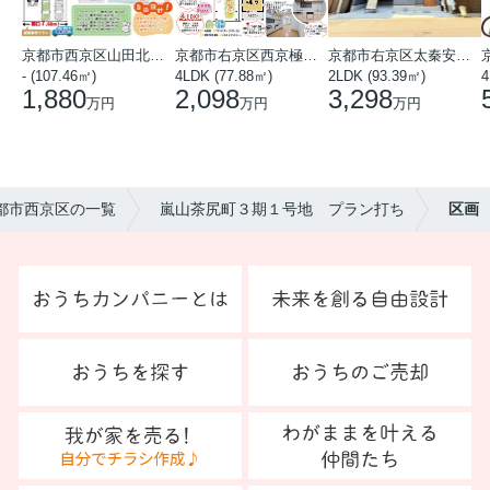
京都市西京区山田北山田町
京都市右京区西京極中沢町
京都市右京区太秦安井藤ノ木町
- (107.46㎡)
4LDK (77.88㎡)
2LDK (93.39㎡)
4
1,880
2,098
3,298
万円
万円
万円
京都市西京区の一覧
嵐山茶尻町３期１号地 プラン打ち
区画