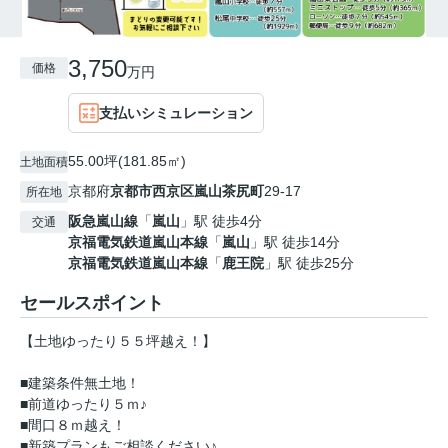
3,750
価格
万円
支払いシミュレーション
55.00坪(181.85㎡)
土地面積
京都府
京都市西京区
嵐山茶尻町
29-17
所在地
阪急嵐山線
「
嵐山
」駅 徒歩4分
交通
京福電気鉄道嵐山本線
「
嵐山
」駅 徒歩14分
京福電気鉄道嵐山本線
「
鹿王院
」駅 徒歩25分
セールスポイント
【土地ゆったり５５坪越え！】
■建築条件無土地！
■前道ゆったり５ｍ♪
■間口８ｍ越え！
■新築プランもご相談ください♪