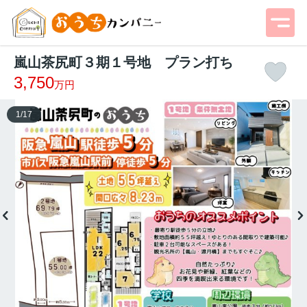
嵐山茶尻町３期１号地 プラン打ち
3,750
万円
1
/
17