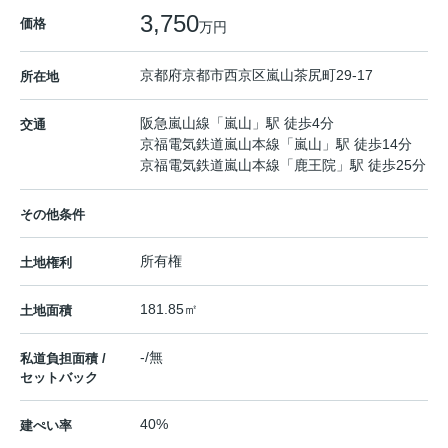
3,750
価格
万円
京都府
京都市西京区
嵐山茶尻町
29-17
所在地
阪急嵐山線
「
嵐山
」駅 徒歩4分
交通
京福電気鉄道嵐山本線
「
嵐山
」駅 徒歩14分
京福電気鉄道嵐山本線
「
鹿王院
」駅 徒歩25分
その他条件
所有権
土地権利
181.85㎡
土地面積
-/無
私道負担面積 /
セットバック
40%
建ぺい率