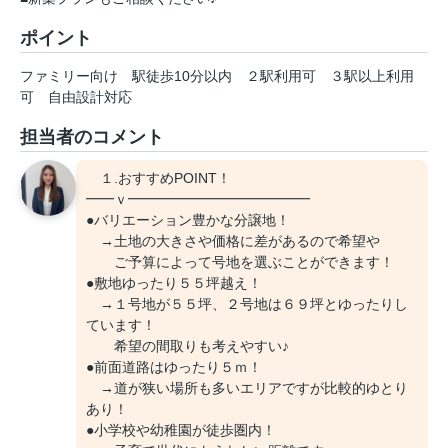
ポイント
ファミリー向け
駅徒歩10分以内
２駅利用可
３駅以上利用
可
自由設計対応
担当者のコメント
１.おすすめPOINT！
━━ｖ━━━━━━━━━━━━━
●バリエーション豊かな分譲地！
→土地の大きさや価格に差があるので希望や
ご予算によって号地を選ぶことができます！
●敷地ゆったり５５坪越え！
→１号地が５５坪、２号地は６９坪とゆったりし
ています！
希望の間取りも考えやすい♪
●前面道路はゆったり５ｍ！
→道が狭い場所も多いエリアですが比較的ゆとり
あり！
●小学校や幼稚園が徒歩圏内！