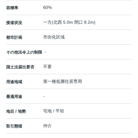
60%
容積率
一方(北西 5.0m 間口 8.2m)
接道状況
市街化区域
都市計画
-
その他法令上の制限
不要
国土法届出要否
第一種低層住居専用
用途地域
-
最適用途
宅地 / 平坦
地目 / 地勢
仲介
取引態様