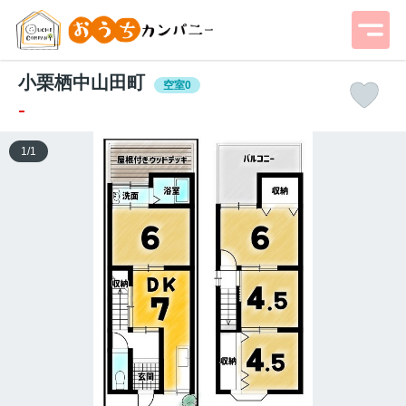
小栗栖中山田町
空室0
-
1
/
1