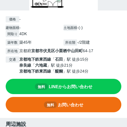
-
価格
-
-(-)
建物面積
土地面積
4DK
間取り
築45年
-/2階建
築年数
所在階
京都府
京都市伏見区
小栗栖中山田町
64-17
所在地
京都地下鉄東西線
「
石田
」駅 徒歩15分
交通
奈良線
「
六地蔵
」駅 徒歩21分
京都地下鉄東西線
「
醍醐
」駅 徒歩24分
LINEからお問い合わせ
無料
お問い合わせ
無料
周辺施設