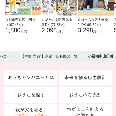
京都市西京区山田北山田町
京都市右京区西京極中沢町
京都市右京区太秦安井藤ノ木町
- (107.46㎡)
4LDK (77.88㎡)
2LDK (93.39㎡)
1,880
2,098
3,298
万円
万円
万円
パニー
【戸建(売買)】京都市伏見区の一覧
小栗栖中山田町