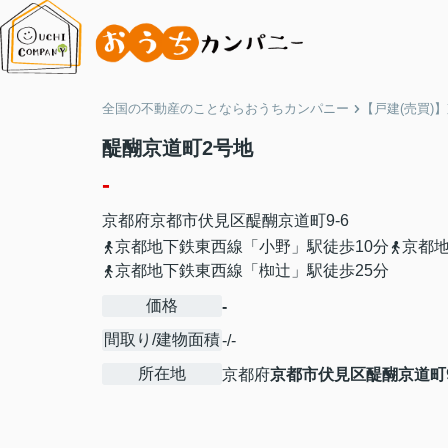
全国の不動産のことならおうちカンパニー
【戸建(売買)
醍醐京道町2号地
-
京都府
京都市伏見区
醍醐京道町
9-6
京都地下鉄東西線「小野」駅徒歩10分
京都地
京都地下鉄東西線「椥辻」駅徒歩25分
価格
-
間取り/建物面積
-/-
所在地
京都府
京都市伏見区
醍醐京道町