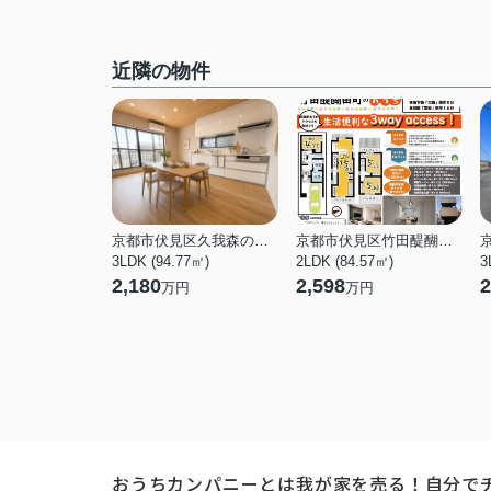
近隣の物件
京都市伏見区久我森の宮町
京都市伏見区竹田醍醐田町
3LDK (94.77㎡)
2LDK (84.57㎡)
3
2,180
2,598
2
万円
万円
おうちカンパニーとは
我が家を売る！自分で