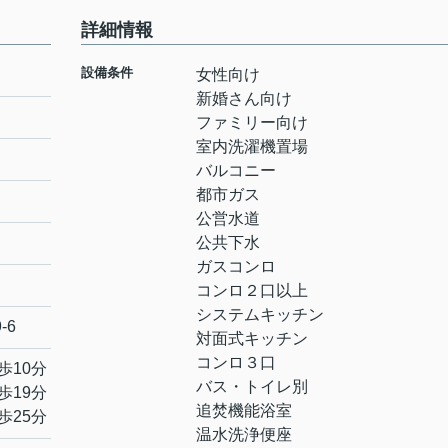
詳細情報
設備条件
女性向け
新婚さん向け
ファミリー向け
室内洗濯機置場
バルコニー
都市ガス
公営水道
公共下水
ガスコンロ
コンロ２口以上
システムキッチン
9-6
対面式キッチン
コンロ３口
歩10分
バス・トイレ別
歩19分
追焚機能浴室
歩25分
温水洗浄便座