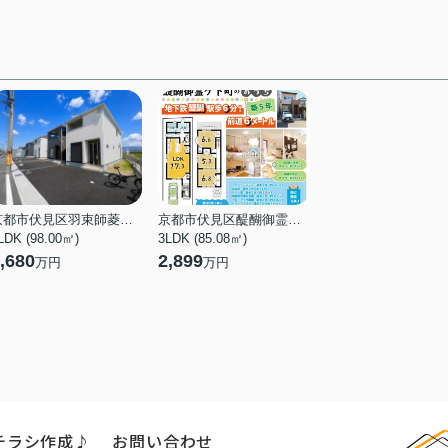
京都市伏見区羽束師菱川町
京都市伏見区醍醐御霊ケ下町
LDK (98.00㎡)
3LDK (85.08㎡)
,680
2,899
万円
万円
チラシ作成♪
お問い合わせ