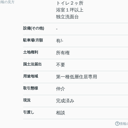
情報の見方
トイレ２ヶ所
浴室１坪以上
独立洗面台
設備(その他)
-
駐車場/月額
有/-
土地権利
所有権
国土法届出
不要
用途地域
第一種低層住居専用
取引態様
仲介
現況
完成済み
引渡し
相談
情報