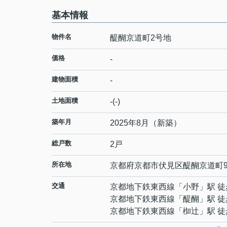
基本情報
物件名
醍醐京道町2号地
価格
-
建物面積
-
土地面積
-(-)
築年月
2025年8月（新築）
総戸数
2戸
所在地
京都府
京都市伏見区
醍醐京道町
交通
京都地下鉄東西線
「
小野
」駅 徒
京都地下鉄東西線
「
醍醐
」駅 徒
京都地下鉄東西線
「
椥辻
」駅 徒