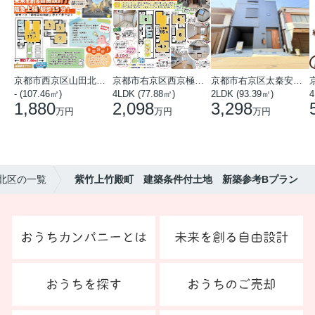
京都市西京区山田北山田町
京都市右京区西京極中沢町
京都市右京区太秦安井藤ノ木町
- (107.46㎡)
4LDK (77.88㎡)
2LDK (93.39㎡)
4
1,880
2,098
3,298
万円
万円
万円
市北区の一覧
紫竹上竹殿町 建築条件付土地 新築参考Bプラン