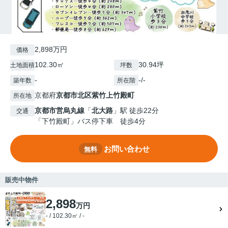
2,898万円
価格
102.30㎡
30.94坪
土地面積
坪数
-
-/-
築年数
所在階
京都府
京都市北区
紫竹上竹殿町
所在地
京都市営烏丸線
「
北大路
」駅 徒歩22分
交通
「下竹殿町」バス停下車 徒歩4分
お問い合わせ
無料
販売中物件
2,898
万円
- / 102.30㎡ / -