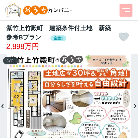
紫竹上竹殿町 建築条件付土地 新築
参考Bプラン
空室1
2,898万円
1
/
11