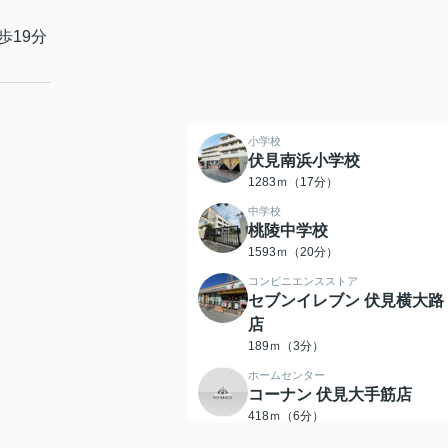
歩19分
小学校
伏見南浜小学校
1283ｍ（17分）
中学校
桃陵中学校
1593ｍ（20分）
コンビニエンスストア
セブンイレブン 伏見横大路
店
189ｍ（3分）
ホームセンター
コーナン 伏見大手筋店
418ｍ（6分）
郵便局