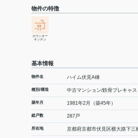
物件の特徴
カウンター
キッチン
基本情報
物件名
ハイム伏見A棟
種別/構造
中古マンション/鉄骨プレキャス
築年月
1981年2月（築45年）
総戸数
287戸
所在地
京都府
京都市伏見区
横大路下三