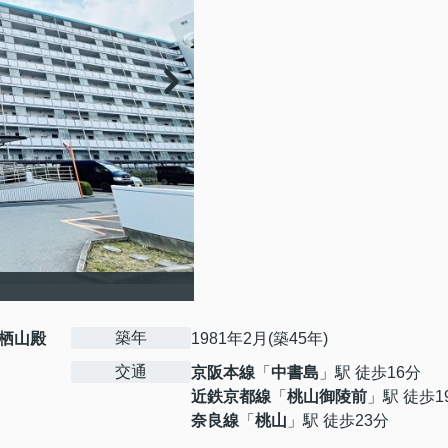
築年
栖山殿
1981年2月(築45年)
交通
京阪本線
「
中書島
」駅 徒歩16分
近鉄京都線
「
桃山御陵前
」駅 徒歩1
奈良線
「
桃山
」駅 徒歩23分