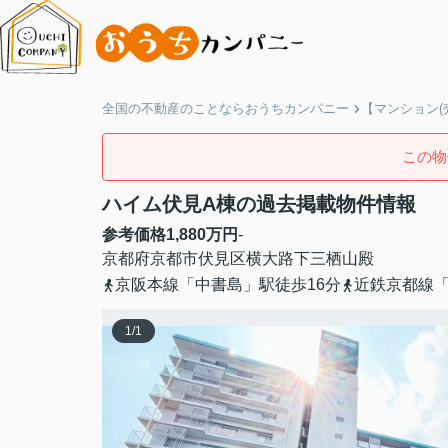
全国の不動産のことならおうちカンパニー
【マンション(
この物
ハイム伏見A棟の過去掲載物件情報
参考価格
1,880
万円
-
京都府
京都市伏見区
横大路下三栖山殿
京阪本線「中書島」駅徒歩16分
近鉄京都線「
1
/
1