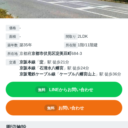
-
価格
-
2LDK
面積
間取り
築35年
1階/11階建
築年数
所在階
京都府
京都市伏見区
淀美豆町
684-3
所在地
京阪本線
「
淀
」駅 徒歩21分
交通
京阪本線
「
石清水八幡宮
」駅 徒歩24分
京阪電鉄ケーブル線
「
ケーブル八幡宮山上
」駅 徒歩36分
LINEからお問い合わせ
無料
お問い合わせ
無料
周辺施設