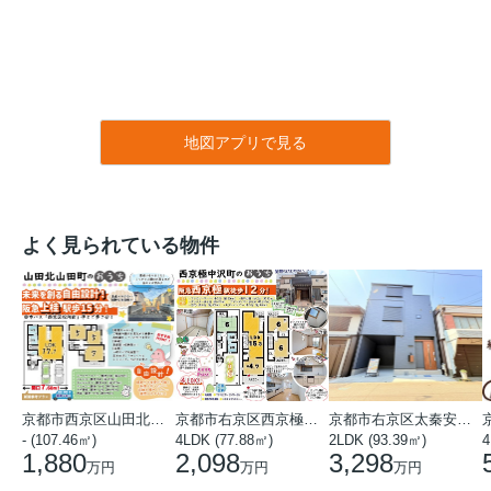
地図アプリで見る
よく見られている物件
京都市西京区山田北山田町
京都市右京区西京極中沢町
京都市右京区太秦安井藤ノ木町
- (107.46㎡)
4LDK (77.88㎡)
2LDK (93.39㎡)
4
1,880
2,098
3,298
万円
万円
万円