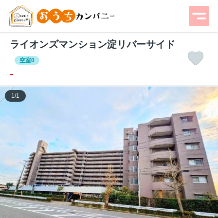
ライオンズマンション淀リバーサイド
空室0
-
1
/
1