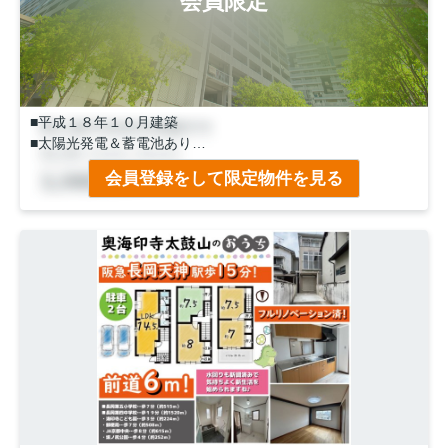
会員限定
■平成１８年１０月建築
■太陽光発電＆蓄電池あり
■南西角地
会員登録をして限定物件を見る
■前道６ｍ