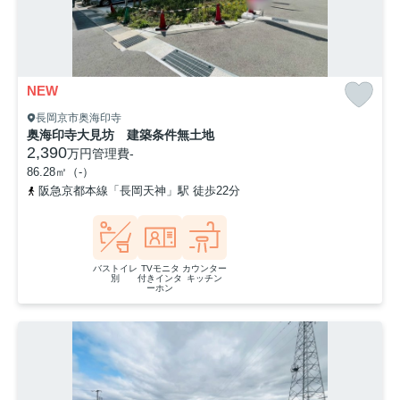
NEW
長岡京市奥海印寺
奥海印寺大見坊 建築条件無土地
2,390
万円
管理費
-
86.28㎡（-）
阪急京都本線「長岡天神」駅 徒歩22分
バストイレ
TVモニタ
カウンター
別
付きインタ
キッチン
ーホン