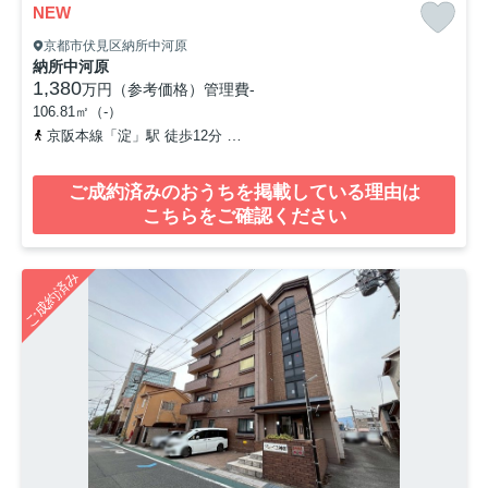
NEW
京都市伏見区納所中河原
納所中河原
1,380
万円（参考価格）
管理費
-
106.81㎡（-）
京阪本線「淀」駅 徒歩12分
東海道本線「長岡京」駅 徒歩51分
ご成約済みのおうちを掲載している理由は
こちらをご確認ください
ご成約済み