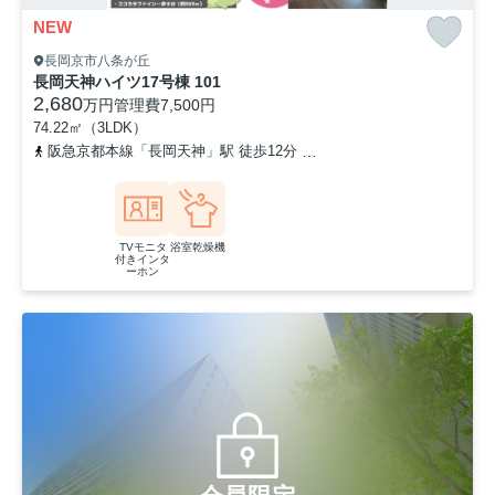
NEW
長岡京市八条が丘
長岡天神ハイツ17号棟 101
2,680
万円
管理費
7,500円
74.22㎡（3LDK）
阪急京都本線「長岡天神」駅 徒歩12分
東海道本線「長岡京」駅 徒
TVモニタ
浴室乾燥機
付きインタ
ーホン