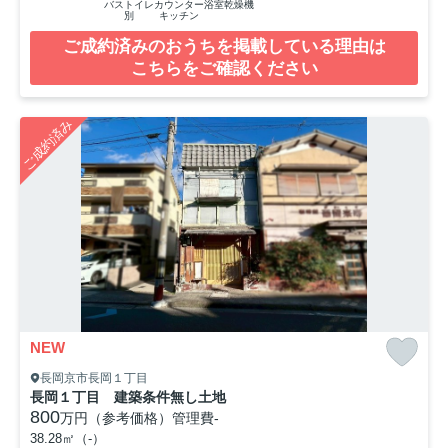
バストイレ
カウンター
浴室乾燥機
別
キッチン
ご成約済みのおうちを掲載している理由は
こちらをご確認ください
ご成約済み
NEW
長岡京市長岡１丁目
長岡１丁目 建築条件無し土地
800
万円（参考価格）
管理費
-
38.28㎡（-）