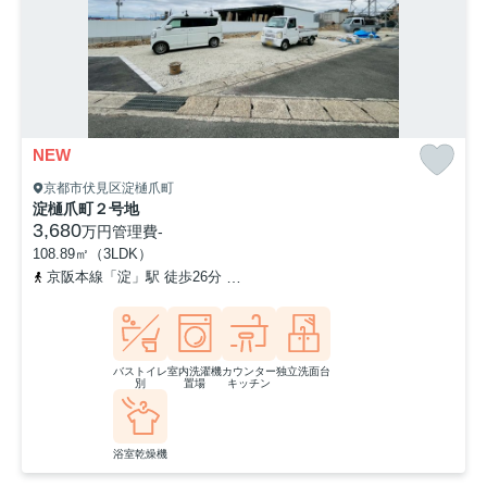
NEW
京都市伏見区淀樋爪町
淀樋爪町２号地
3,680
万円
管理費
-
108.89㎡（3LDK）
京阪本線「淀」駅 徒歩26分
東海道本線「長岡京」駅 徒歩27分
バストイレ
室内洗濯機
カウンター
独立洗面台
別
置場
キッチン
浴室乾燥機