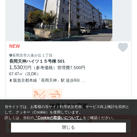
NEW
長岡京市八条が丘１丁目
長岡天神ハイツ１５号棟 501
1,530
万円（参考価格）
管理費
7,500円
67.47㎡（2LDK）
阪急京都本線「長岡天神」駅 徒歩9分
東海道本線「長岡京」駅 徒歩
検索条件を変更
当サイトでは、お客様の当サイト利用状況把握、サービス向上検討を目的と
バストイレ
カウンター
別
キッチン
して、クッキー（Cookie）を使用しています。
詳しくは、当社の
「Cookieの取扱いについて」
をご確認ください。
ご成約済みのおうちを掲載している理由は
こちらをご確認ください
閉じる