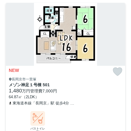
NEW
長岡京市一里塚
メゾン神足１号棟 501
1,480
万円
管理費
7,000円
64.87㎡（2LDK）
東海道本線「長岡京」駅 徒歩4分
阪急京都本線「長岡天神」駅 徒歩
バストイレ