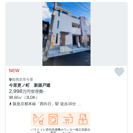
NEW
長岡京市今里
今里更ノ町 新築戸建
2,998
万円
管理費
-
98.60㎡（3LDK）
阪急京都本線「西向日」駅 徒歩16分
阪急京都本線「長岡天神」駅 
バストイレ
室内洗濯機
カウンター
独立洗面台
別
置場
キッチン