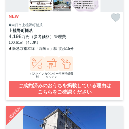
NEW
向日市上植野町樋爪
上植野町樋爪
4,198
万円（参考価格）
管理費
-
100.61㎡（4LDK）
阪急京都本線「西向日」駅 徒歩15分
東海道本線「長岡京」駅 徒歩
バストイレ
カウンター
浴室乾燥機
別
キッチン
ご成約済みのおうちを掲載している理由は
こちらをご確認ください
ご成約済み