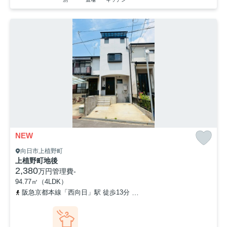
NEW
向日市上植野町
上植野町地後
2,380
万円
管理費
-
94.77㎡（4LDK）
阪急京都本線「西向日」駅 徒歩13分
東海道本線「長岡京」駅 バス