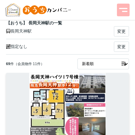
【おうち】 長岡天神駅の一覧
長岡天神駅
変更
指定なし
変更
69
件（会員物件 11件）