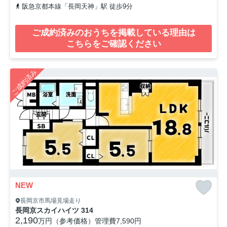
阪急京都本線「長岡天神」駅 徒歩9分
ご成約済みのおうちを掲載している理由は
こちらをご確認ください
ご成約済み
NEW
長岡京市馬場見場走り
長岡京スカイハイツ 314
2,190
万円（参考価格）
管理費
7,590円