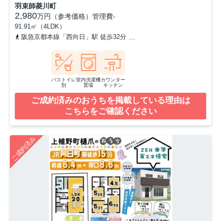
羽束師菱川町
2,980
万円（参考価格）
管理費
-
91.91㎡（4LDK）
阪急京都本線「西向日」駅 徒歩32分
東海道本線「長岡京」駅 徒歩
バストイレ
室内洗濯機
カウンター
別
置場
キッチン
ご成約済みのおうちを掲載している理由は
こちらをご確認ください
ご成約済み