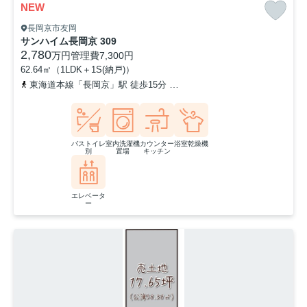
NEW
長岡京市友岡
サンハイム長岡京 309
2,780
万円
管理費
7,300円
62.64㎡（1LDK＋1S(納戸)）
東海道本線「長岡京」駅 徒歩15分
阪急京都本線「西山天王山」駅 
バストイレ
室内洗濯機
カウンター
浴室乾燥機
別
置場
キッチン
エレベータ
ー