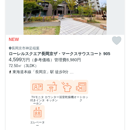
NEW
長岡京市神足稲葉
ローレルスクエア長岡京ザ・マークスサウスコート 905
4,599
万円（参考価格）
管理費
8,980円
72.50㎡（3LDK）
東海道本線「長岡京」駅 徒歩9分
阪急京都本線「長岡天神」駅 徒歩
TVモニタ
カウンター
浴室乾燥機
オートロッ
付きインタ
キッチン
ク
ーホン
エレベータ
ー