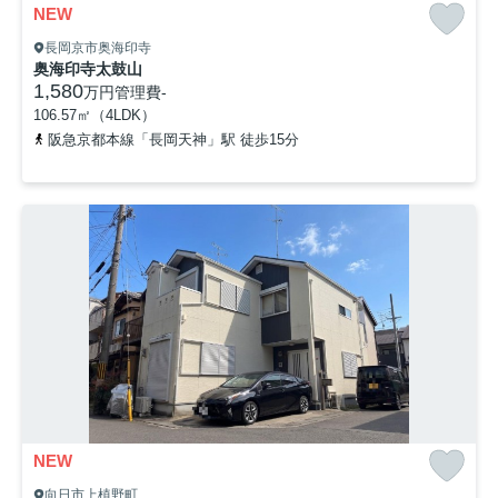
NEW
長岡京市奥海印寺
奥海印寺太鼓山
1,580
万円
管理費
-
106.57㎡（4LDK）
阪急京都本線「長岡天神」駅 徒歩15分
NEW
向日市上植野町