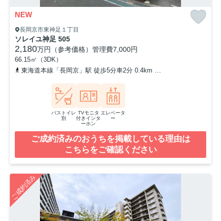
NEW
長岡京市東神足１丁目
ソレイユ神足 505
2,180
万円（参考価格）
管理費
7,000円
66.15㎡（3DK）
東海道本線「長岡京」駅 徒歩5分車2分 0.4km
阪急京都本線「長岡天神
バストイレ
TVモニタ
エレベータ
別
付きインタ
ー
ーホン
ご成約済みのおうちを掲載している理由は
こちらをご確認ください
ご成約済み