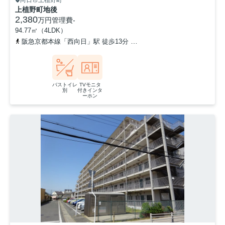
向日市上植野町
上植野町地後
2,380
万円
管理費
-
94.77㎡（4LDK）
阪急京都本線「西向日」駅 徒歩13分
東海道本線「長岡京」駅 徒歩
バストイレ
TVモニタ
別
付きインタ
ーホン