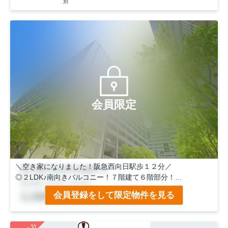
別
会員限定
＼空き家になりました！阪急西向日駅歩１２分／
◎２LDK♪南向きバルコニー！７階建て６階部分！
◎沢山収納できるウォークインクローゼットあり♪
会員登録をして限定物件を見る
◎目の前バス停なのでお出かけ便利！