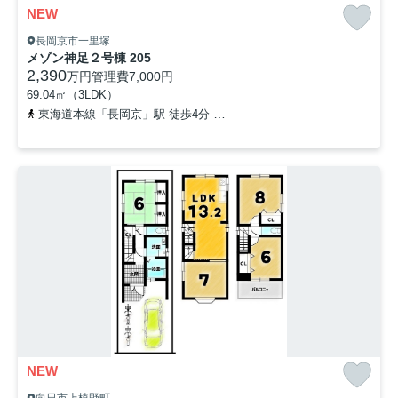
NEW
長岡京市一里塚
メゾン神足２号棟 205
2,390
万円
管理費
7,000円
69.04㎡（3LDK）
東海道本線「長岡京」駅 徒歩4分
阪急京都本線「長岡天神」駅 徒歩
NEW