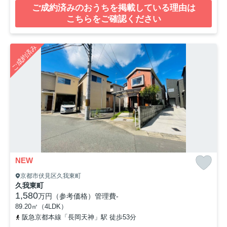
ご成約済みのおうちを掲載している理由は
こちらをご確認ください
ご成約済み
NEW
京都市伏見区久我東町
久我東町
1,580
万円（参考価格）
管理費
-
89.20㎡（4LDK）
阪急京都本線「長岡天神」駅 徒歩53分