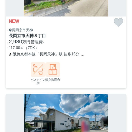
NEW
長岡京市天神
長岡京市天神３丁目
2,980
万円
管理費
-
117.00㎡（7DK）
阪急京都本線「長岡天神」駅 徒歩15分
東海道本線「長岡京」駅 徒
バストイレ
独立洗面台
別