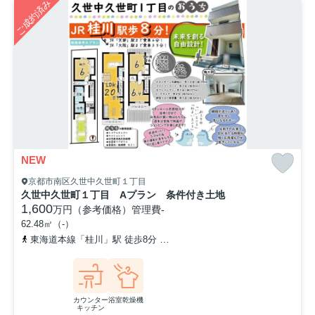
ご成約済み
NEW
京都市南区久世中久世町１丁目
久世中久世町１丁目 Aプラン 条件付き土地
1,600
万円（参考価格）
管理費
-
62.48㎡（-）
東海道本線「桂川」駅 徒歩8分
東海道本線「向日町」駅 徒歩11分
カウンター
浴室乾燥機
キッチン