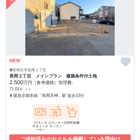
NEW
長岡京市長岡２丁目
長岡２丁目 メインプラン 建築条件付土地
2,500
万円（参考価格）
管理費
-
71.01㎡（-）
阪急京都本線「長岡天神」駅 徒歩10分
TVモニタ
カウンター
浴室乾燥機
付きインタ
キッチン
ーホン
ご成約済みのおうちを掲載している理由は