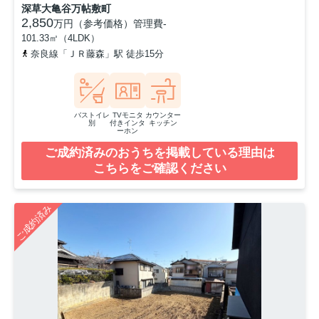
深草大亀谷万帖敷町
2,850
万円（参考価格）
管理費
-
101.33㎡（4LDK）
奈良線「ＪＲ藤森」駅 徒歩15分
バストイレ
TVモニタ
カウンター
別
付きインタ
キッチン
ーホン
ご成約済みのおうちを掲載している理由は
こちらをご確認ください
ご成約済み