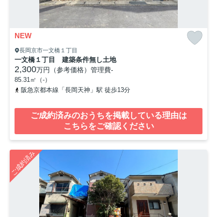
NEW
長岡京市一文橋１丁目
一文橋１丁目 建築条件無し土地
2,300
万円（参考価格）
管理費
-
85.31㎡（-）
阪急京都本線「長岡天神」駅 徒歩13分
ご成約済みのおうちを掲載している理由は
こちらをご確認ください
ご成約済み