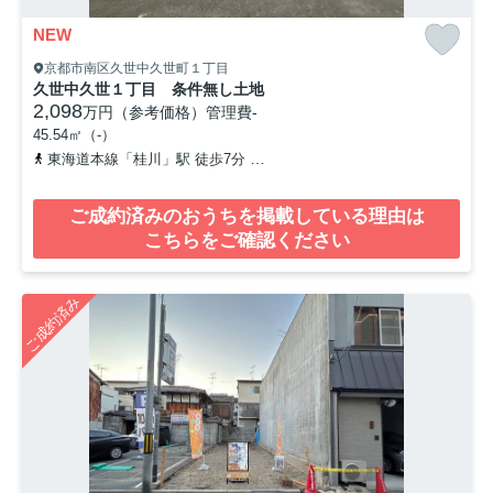
NEW
京都市南区久世中久世町１丁目
久世中久世１丁目 条件無し土地
2,098
万円（参考価格）
管理費
-
45.54㎡（-）
東海道本線「桂川」駅 徒歩7分
阪急京都本線「洛西口」駅 徒歩17
ご成約済みのおうちを掲載している理由は
こちらをご確認ください
ご成約済み