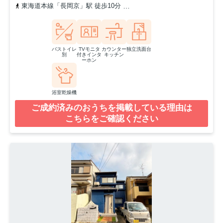
東海道本線「長岡京」駅 徒歩10分
「勝竜寺城公園前」バス停下車
バストイレ
TVモニタ
カウンター
独立洗面台
別
付きインタ
キッチン
ーホン
浴室乾燥機
ご成約済みのおうちを掲載している理由は
こちらをご確認ください