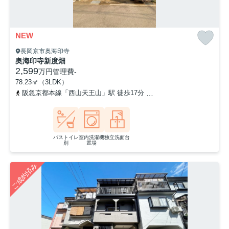
NEW
長岡京市奥海印寺
奥海印寺新度畑
2,599
万円
管理費
-
78.23㎡（3LDK）
阪急京都本線「西山天王山」駅 徒歩17分
「海印寺」バス停下車 
バストイレ
室内洗濯機
独立洗面台
別
置場
ご成約済み