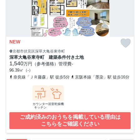
NEW
京都市伏見区深草大亀谷東寺町
深草大亀谷東寺町 建築条件付き土地
1,540
万円（参考価格）
管理費
-
96.39㎡（-）
奈良線「ＪＲ藤森」駅 徒歩5分
京阪本線「墨染」駅 徒歩16分
カウンター
浴室乾燥機
キッチン
ご成約済みのおうちを掲載している理由は
こちらをご確認ください