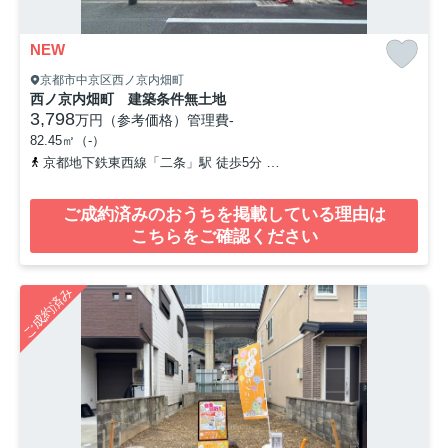
NEW
京都市中京区西ノ京内畑町
西ノ京内畑町 建築条件無土地
3,798
万円（参考価格）
管理費
-
82.45㎡（-）
京都地下鉄東西線「二条」駅 徒歩5分
山陰本線「二条」駅 徒歩8分
ご成約済みのおうちを掲載している理由は
こちらをご確認ください
ご成約済み