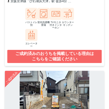
京阪京津線「びわ湖浜大津」駅 徒歩4分
東海道本線「大津」駅 徒歩
バストイレ
室内洗濯機
TVモニタ
カウンター
別
置場
付きインタ
キッチン
ーホン
エレベータ
ー
ご成約済みのおうちを掲載している理由は
こちらをご確認ください
ご成約済み