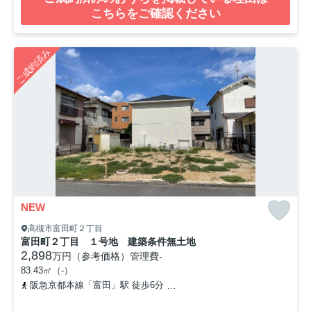
こちらをご確認ください
ご成約済み
NEW
高槻市富田町２丁目
富田町２丁目 １号地 建築条件無土地
2,898
万円（参考価格）
管理費
-
83.43㎡（-）
阪急京都本線「富田」駅 徒歩6分
東海道本線「摂津富田」駅 徒歩8