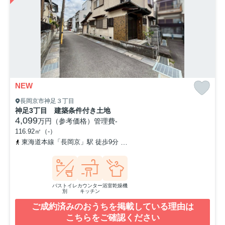
NEW
長岡京市神足３丁目
神足3丁目 建築条件付き土地
4,099
万円（参考価格）
管理費
-
116.92㎡（-）
東海道本線「長岡京」駅 徒歩9分
阪急京都本線「長岡天神」駅 徒歩
バストイレ
カウンター
浴室乾燥機
別
キッチン
ご成約済みのおうちを掲載している理由は
こちらをご確認ください