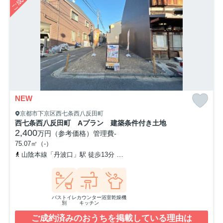
NEW
京都市下京区西七条西八反田町
西七条西八反田町 Aプラン 建築条件付き土地
2,400
万円（参考価格）
管理費
-
75.07㎡（-）
山陰本線「丹波口」駅 徒歩13分
山陰本線「梅小路京都西」駅 徒歩
バストイレ
カウンター
浴室乾燥機
別
キッチン
ご成約済みのおうちを掲載している理由は