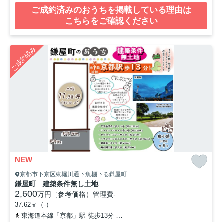
ご成約済みのおうちを掲載している理由は
こちらをご確認ください
ご成約済み
NEW
京都市下京区東堀川通下魚棚下る鎌屋町
鎌屋町 建築条件無し土地
2,600
万円（参考価格）
管理費
-
37.62㎡（-）
東海道本線「京都」駅 徒歩13分
山陰本線「梅小路京都西」駅 徒歩