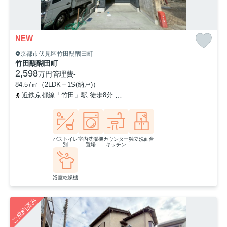
NEW
京都市伏見区竹田醍醐田町
竹田醍醐田町
2,598
万円
管理費
-
84.57㎡（2LDK＋1S(納戸)）
近鉄京都線「竹田」駅 徒歩8分
京阪本線「墨染」駅 徒歩15分
京
バストイレ
室内洗濯機
カウンター
独立洗面台
別
置場
キッチン
浴室乾燥機
ご成約済み