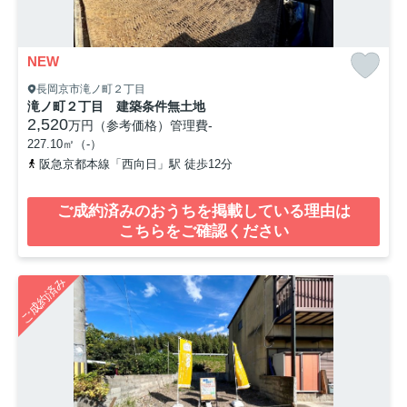
NEW
長岡京市滝ノ町２丁目
滝ノ町２丁目 建築条件無土地
2,520
万円（参考価格）
管理費
-
227.10㎡（-）
阪急京都本線「西向日」駅 徒歩12分
ご成約済みのおうちを掲載している理由は
こちらをご確認ください
ご成約済み