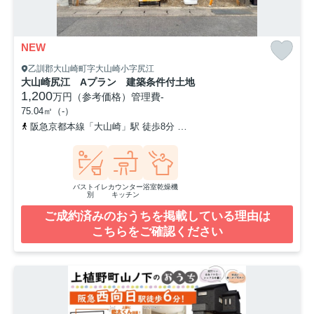
NEW
乙訓郡大山崎町字大山崎小字尻江
大山崎尻江 Aプラン 建築条件付土地
1,200
万円（参考価格）
管理費
-
75.04㎡（-）
阪急京都本線「大山崎」駅 徒歩8分
東海道本線「山崎」駅 徒歩11
バストイレ
カウンター
浴室乾燥機
別
キッチン
ご成約済みのおうちを掲載している理由は
こちらをご確認ください