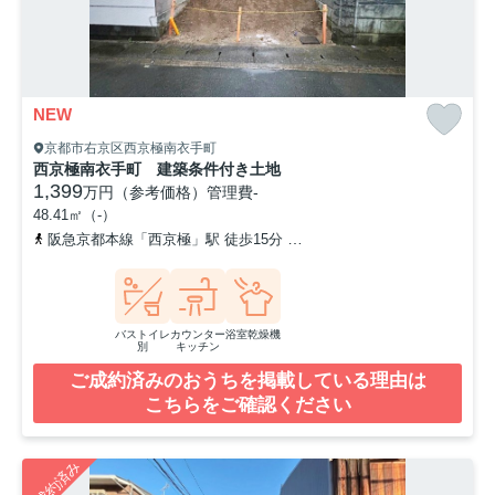
NEW
京都市右京区西京極南衣手町
西京極南衣手町 建築条件付き土地
1,399
万円（参考価格）
管理費
-
48.41㎡（-）
阪急京都本線「西京極」駅 徒歩15分
「西京極」バス停下車 徒歩
バストイレ
カウンター
浴室乾燥機
別
キッチン
ご成約済みのおうちを掲載している理由は
こちらをご確認ください
ご成約済み