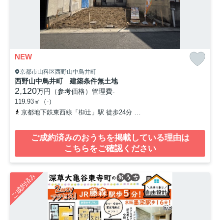
NEW
京都市山科区西野山中鳥井町
西野山中鳥井町 建築条件無土地
2,120
万円（参考価格）
管理費
-
119.93㎡（-）
京都地下鉄東西線「椥辻」駅 徒歩24分
「折上神社停」バス停下車
ご成約済みのおうちを掲載している理由は
こちらをご確認ください
ご成約済み