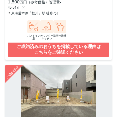
1,500
万円（参考価格）
管理費
-
45.54㎡（-）
東海道本線「桂川」駅 徒歩7分
阪急京都本線「洛西口」駅 徒歩17
バストイレ
カウンター
浴室乾燥機
別
キッチン
ご成約済みのおうちを掲載している理由は
こちらをご確認ください
ご成約済み