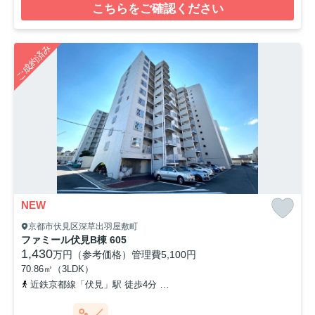
こちらをご確認ください
ご成約済み
NEW
京都市伏見区深草出羽屋敷町
ファミール伏見B棟 605
1,430
万円（参考価格）
管理費
5,100円
70.86㎡（3LDK）
近鉄京都線「伏見」駅 徒歩4分
京阪本線「墨染」駅 徒歩9分
奈良