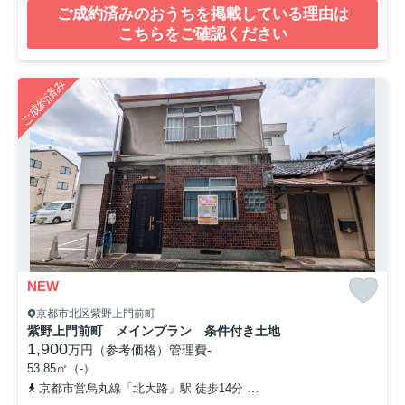
ご成約済みのおうちを掲載している理由は
こちらをご確認ください
ご成約済み
NEW
京都市北区紫野上門前町
紫野上門前町 メインプラン 条件付き土地
1,900
万円（参考価格）
管理費
-
53.85㎡（-）
京都市営烏丸線「北大路」駅 徒歩14分
「上鳥田」バス停下車 徒