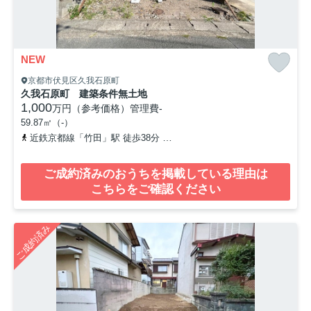
NEW
京都市伏見区久我石原町
久我石原町 建築条件無土地
1,000
万円（参考価格）
管理費
-
59.87㎡（-）
近鉄京都線「竹田」駅 徒歩38分
「久我」バス停下車 徒歩5分
ご成約済みのおうちを掲載している理由は
こちらをご確認ください
ご成約済み