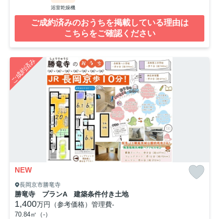
浴室乾燥機
ご成約済みのおうちを掲載している理由は
こちらをご確認ください
ご成約済み
NEW
長岡京市勝竜寺
勝竜寺 プランA 建築条件付き土地
1,400
万円（参考価格）
管理費
-
70.84㎡（-）