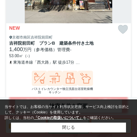
NEW
京都市南区吉祥院前田町
吉祥院前田町 プランB 建築条件付き土地
1,400
万円（参考価格）
管理費
-
53.00㎡（-）
東海道本線「西大路」駅 徒歩17分
「吉祥院高畑町」バス停下車 
バストイレ
カウンター
独立洗面台
浴室乾燥機
別
キッチン
ご成約済みのおうちを掲載している理由は
検索条件を変更
当サイトでは、お客様の当サイト利用状況把握、サービス向上検討を目的と
こちらをご確認ください
して、クッキー（Cookie）を使用しています。
詳しくは、当社の
「Cookieの取扱いについて」
をご確認ください。
閉じる