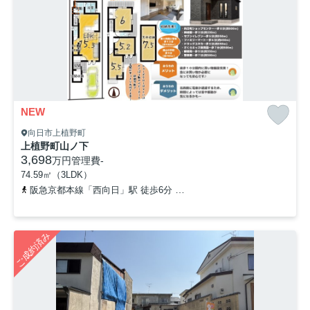
NEW
向日市上植野町
上植野町山ノ下
3,698
万円
管理費
-
74.59㎡（3LDK）
阪急京都本線「西向日」駅 徒歩6分
「堂ノ前」バス停下車 徒歩8
ご成約済み