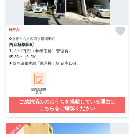
NEW
京都市右京区西京極畑田町
西京極畑田町
1,700
万円（参考価格）
管理費
-
95.85㎡（5LDK）
阪急京都本線「西京極」駅 徒歩16分
東海道本線「西大路」駅 徒歩
室内洗濯機
置場
ご成約済みのおうちを掲載している理由は
こちらをご確認ください
ご成約済み