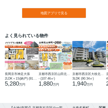
地図アプリで見る
よく見られている物件
長岡京市神足大張
京都市西京区山田北山田町
京都市西京区大枝北沓掛町５丁目
2LDK＋1S(納戸) (91.78㎡)
- (107.46㎡)
3LDK (90.34㎡)
4
5,280
1,880
1,940
万円
万円
万円
【土地(売買)】京都市右京区の一覧
太秦多薮町
区画