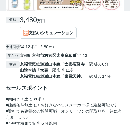
3,480
価格
万円
支払いシミュレーション
34.12坪(112.80㎡)
土地面積
京都府
京都市右京区
太秦多藪町
47-13
所在地
京福電気鉄道嵐山本線
「
太秦広隆寺
」駅 徒歩6分
交通
山陰本線
「
太秦
」駅 徒歩11分
京福電気鉄道嵐山本線
「
嵐電天神川
」駅 徒歩14分
セールスポイント
■南向き！土地34坪！
■建築条件無土地！お好きなハウスメーカー様で建築可能です！
■弊社でも建築のご相談可能！オンリーワンの間取りを一緒に考
えましょう♪
■小中学校まで徒歩５分以内！