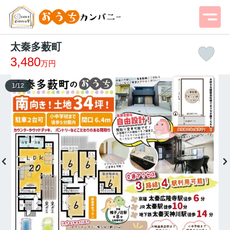
太秦多薮町
3,480
万円
1
/
12