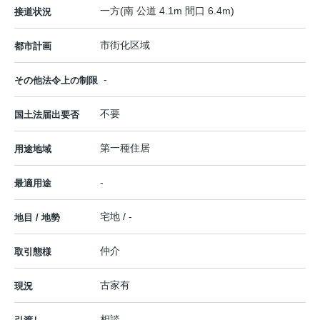
一方(南 公道 4.1m 間口 6.4m)
接道状況
市街化区域
都市計画
-
その他法令上の制限
不要
国土法届出要否
第一種住居
用途地域
-
最適用途
宅地 / -
地目 / 地勢
仲介
取引態様
古家有
現況
相談