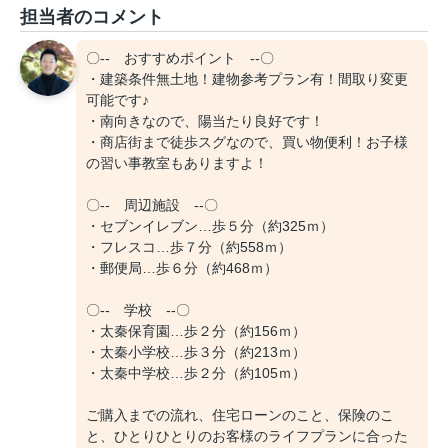
担当者のコメント
〇-- おすすめポイント --〇
・建築条件無土地！建物参考プラン有！間取り変更
可能です♪
・南向きなので、陽当たり良好です！
・商店街まで徒歩スグなので、買い物便利！お子様
の習い事教室もありますよ！
〇-- 周辺施設 --〇
・セブンイレブン…歩５分（約325ｍ）
・フレスコ…歩７分（約558ｍ）
・郵便局…歩６分（約468ｍ）
〇-- 学校 --〇
・太秦保育園…歩２分（約156ｍ）
・太秦小学校…歩３分（約213ｍ）
・太秦中学校…歩２分（約105ｍ）
ご購入までの流れ、住宅ローンのこと、保険のこ
と、ひとりひとりのお客様のライフプランに合った