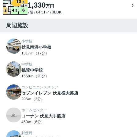
1,330
万円
7階 / 64.51㎡ / 3LDK
周辺施設
小学校
伏見南浜小学校
1317ｍ（17分）
中学校
桃陵中学校
1568ｍ（20分）
コンビニエンスストア
セブンイレブン 伏見横大路店
206ｍ（3分）
ホームセンター
コーナン 伏見大手筋店
450ｍ（6分）
郵便局