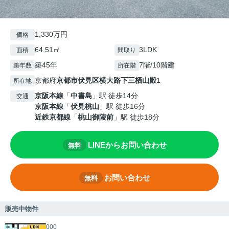
1,330万円
価格
64.51㎡
3LDK
面積
間取り
築45年
7階/10階建
築年数
所在階
京都府
京都市伏見区
横大路下三栖山殿
1
所在地
京阪本線
「
中書島
」駅 徒歩14分
交通
京阪本線
「
伏見桃山
」駅 徒歩16分
近鉄京都線
「
桃山御陵前
」駅 徒歩18分
LINEからお問い合わせ
無料
お問い合わせ
無料
販売中物件
000