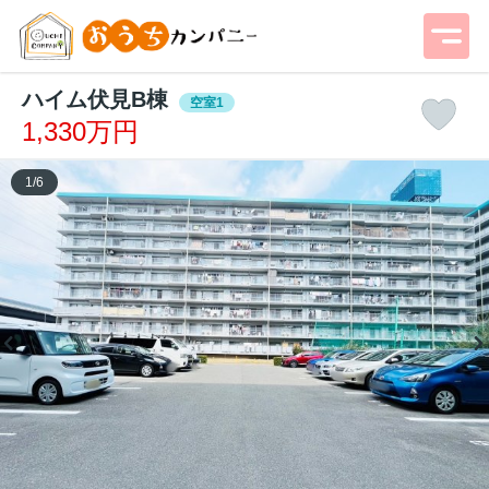
ハイム伏見B棟
空室1
1,330万円
1
/
6