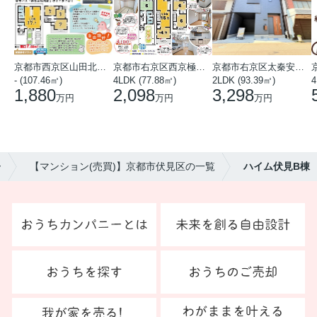
京都市西京区山田北山田町
京都市右京区西京極中沢町
京都市右京区太秦安井藤ノ木町
- (107.46㎡)
4LDK (77.88㎡)
2LDK (93.39㎡)
4
1,880
2,098
3,298
万円
万円
万円
ー
【マンション(売買)】京都市伏見区の一覧
ハイム伏見B棟