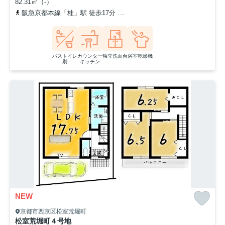
82.31㎡（-）
阪急京都本線「桂」駅 徒歩17分
阪急嵐山線「上桂」駅 徒歩10分
バストイレ
カウンター
独立洗面台
浴室乾燥機
別
キッチン
NEW
京都市西京区松室荒堀町
松室荒堀町４号地