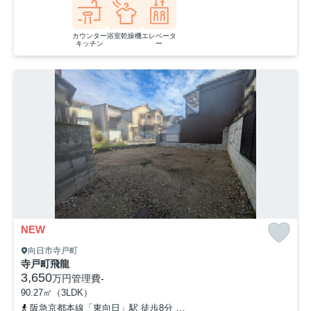
カウンター
浴室乾燥機
エレベータ
キッチン
ー
NEW
向日市寺戸町
寺戸町飛龍
3,650
万円
管理費
-
90.27㎡（3LDK）
阪急京都本線「東向日」駅 徒歩8分
東海道本線「向日町」駅 徒歩8