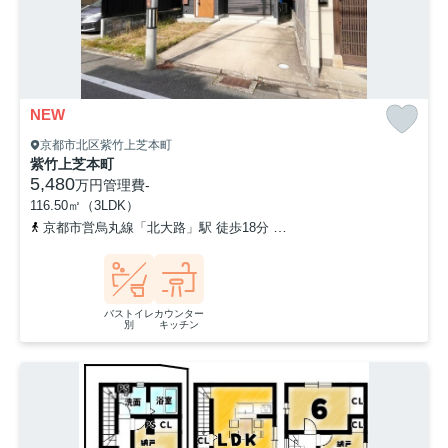
NEW
京都市北区紫竹上芝本町
紫竹上芝本町
5,480
万円
管理費
-
116.50㎡（3LDK）
京都市営烏丸線「北大路」駅 徒歩18分
京都市営烏丸線「北山」駅 
バストイレ
カウンター
別
キッチン