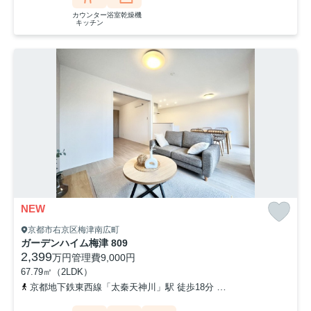
カウンター
浴室乾燥機
キッチン
NEW
京都市右京区梅津南広町
ガーデンハイム梅津 809
2,399
万円
管理費
9,000円
67.79㎡（2LDK）
京都地下鉄東西線「太秦天神川」駅 徒歩18分
阪急京都本線「西京極