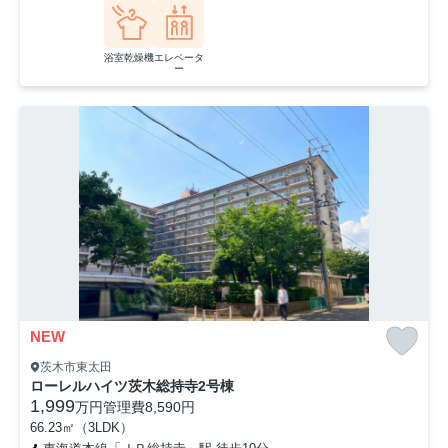
浴室乾燥機
エレベータ
ー
NEW
茨木市東太田
ローレルハイツ茨木総持寺2号棟
1,999
万円
管理費
8,590円
66.23㎡（3LDK）