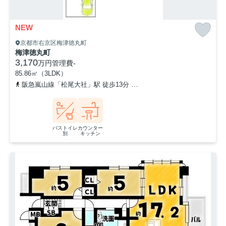
NEW
京都市右京区梅津徳丸町
梅津徳丸町
3,170
万円
管理費
-
85.86㎡（3LDK）
阪急嵐山線「松尾大社」駅 徒歩13分
京福電気鉄道嵐山本線「有栖川
バストイレ
カウンター
別
キッチン