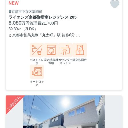
NEW
京都市中京区薬師町
ライオンズ京都御所南レジデンス 205
8,080
万円
管理費
21,700円
59.30㎡（2LDK）
京都市営烏丸線「丸太町」駅 徒歩6分
京都地下鉄東西線「二条城前
バストイレ
室内洗濯機
カウンター
独立洗面台
別
置場
キッチン
オートロッ
ク
ご成約済み