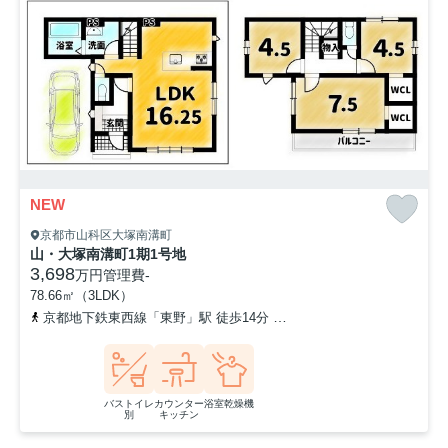
NEW
京都市山科区大塚南溝町
山・大塚南溝町1期1号地
3,698
万円
管理費
-
78.66㎡（3LDK）
京都地下鉄東西線「東野」駅 徒歩14分
京阪京津線「四宮」駅 徒歩
バストイレ
カウンター
浴室乾燥機
別
キッチン