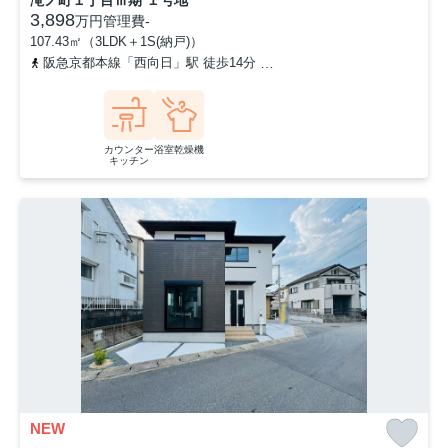
3,898
万円
管理費
-
107.43㎡（3LDK＋1S(納戸)）
阪急京都本線「西向日」駅 徒歩14分
「滝ノ町自治会館前」バス停
カウンター
浴室乾燥機
キッチン
NEW