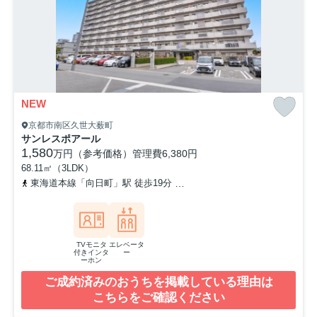
NEW
京都市南区久世大薮町
サンレスポアール
1,580
万円（参考価格）
管理費
6,380円
68.11㎡（3LDK）
東海道本線「向日町」駅 徒歩19分
阪急京都本線「東向日」駅 徒歩
TVモニタ
エレベータ
付きインタ
ー
ーホン
ご成約済みのおうちを掲載している理由は
こちらをご確認ください