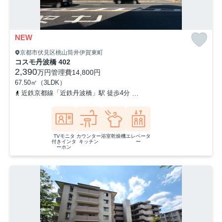
NEW
京都市伏見区桃山筒井伊賀東町
コスモ丹波橋 402
2,390
万円
管理費
14,800円
67.50㎡（3LDK）
近鉄京都線「近鉄丹波橋」駅 徒歩4分
京阪本線「丹波橋」駅 徒歩5
TVモニタ
カウンター
浴室乾燥機
エレベータ
付きインタ
キッチン
ー
ーホン