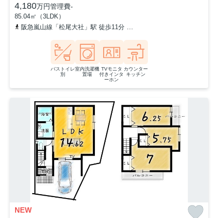
4,180
万円
管理費
-
85.04㎡（3LDK）
阪急嵐山線「松尾大社」駅 徒歩11分
阪急嵐山線「上桂」駅 徒歩1
バストイレ
室内洗濯機
TVモニタ
カウンター
別
置場
付きインタ
キッチン
ーホン
NEW