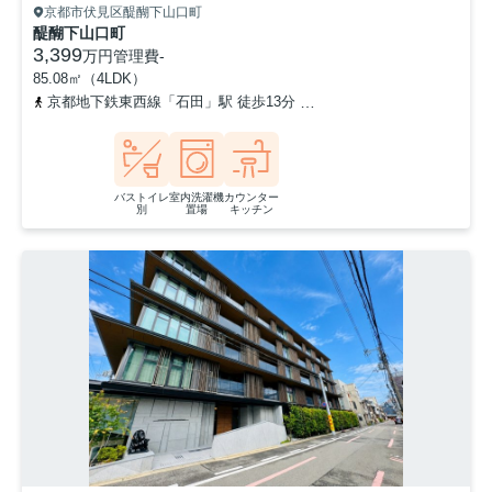
京都市伏見区醍醐下山口町
醍醐下山口町
3,399
万円
管理費
-
85.08㎡（4LDK）
京都地下鉄東西線「石田」駅 徒歩13分
京都地下鉄東西線「醍醐」駅
バストイレ
室内洗濯機
カウンター
別
置場
キッチン