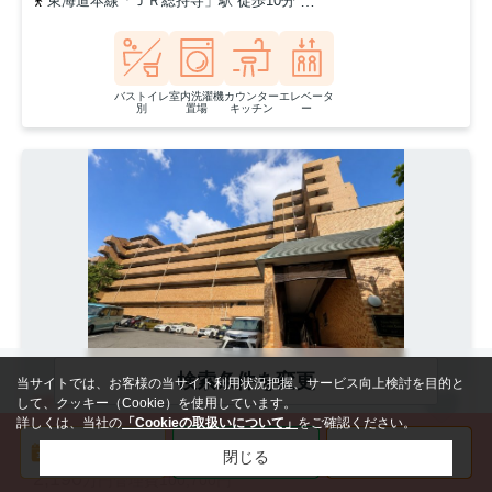
東海道本線「ＪＲ総持寺」駅 徒歩10分
阪急京都本線「総持寺」駅 
バストイレ
室内洗濯機
カウンター
エレベータ
別
置場
キッチン
ー
検索条件を変更
当サイトでは、お客様の当サイト利用状況把握、サービス向上検討を目的と
NEW
して、クッキー（Cookie）を使用しています。
詳しくは、当社の
「Cookieの取扱いについて」
をご確認ください。
枚方市岡山手町
ライオンズマンション枚方 310
閉じる
2,190
万円
管理費
100,700円