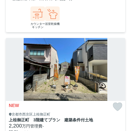
カウンター
浴室乾燥機
キッチン
NEW
京都市西京区上桂御正町
上桂御正町 3階建てプラン 建築条件付土地
2,200
万円
管理費
-