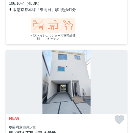
106.10㎡（4LDK）
阪急京都本線「東向日」駅 徒歩41分
「宇ノ山（京都府）」バス停
バストイレ
カウンター
浴室乾燥機
別
キッチン
NEW
長岡京市滝ノ町
滝ノ町１丁目Ⅲ期 １号地