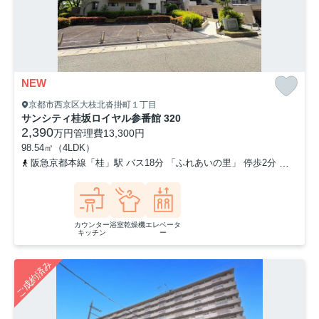
NEW
京都市西京区大枝北沓掛町１丁目
サンシティ桂坂ロイヤル参番館 320
2,390
万円
管理費
13,300円
98.54㎡（4LDK）
阪急京都本線「桂」駅 バス18分 「ふれあいの里」 停歩2分
東海道
カウンター
浴室乾燥機
エレベータ
キッチン
ー
ご成約済み