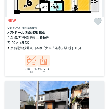
NEW
京都市右京区梅津段町
パラドール四条梅津 506
4,180
万円
管理費
11,540円
72.09㎡（3LDK）
京福電気鉄道嵐山本線「太秦広隆寺」駅 徒歩15分
京都地下鉄東西線
バストイレ
エレベータ
別
ー