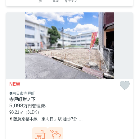
別
置場
キッチン
NEW
向日市寺戸町
寺戸町岸ノ下
5,098
万円
管理費
-
98.21㎡（3LDK）
阪急京都本線「東向日」駅 徒歩7分
東海道本線「向日町」駅 徒歩1