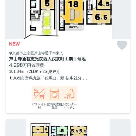
NEW
京都市上京区芦山寺通千本東入
芦山寺通智恵光院西入戌亥町１期１号地
4,298
万円
管理費
-
101.84㎡（2LDK＋2S(納戸)）
京都市営烏丸線「鞍馬口」駅 徒歩21分
「千本鞍馬口」バス停下車
バストイレ
室内洗濯機
カウンター
別
置場
キッチン