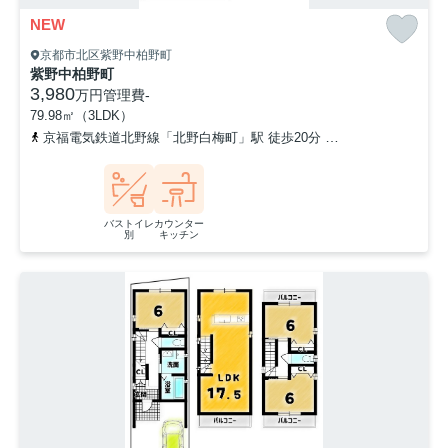
NEW
京都市北区紫野中柏野町
紫野中柏野町
3,980
万円
管理費
-
79.98㎡（3LDK）
京福電気鉄道北野線「北野白梅町」駅 徒歩20分
「上七軒」バス停
バストイレ
カウンター
別
キッチン