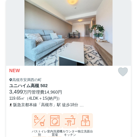
NEW
高槻市安満西の町
ユニハイム高槻 502
3,499
万円
管理費
14,960円
119.65㎡（4LDK＋1S(納戸)）
阪急京都本線「高槻市」駅 徒歩18分
東海道本線「高槻」駅 徒歩1
バストイレ
室内洗濯機
カウンター
独立洗面台
別
置場
キッチン