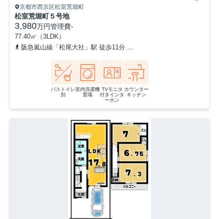
京都市西京区松室荒堀町
松室荒堀町５号地
3,980
万円
管理費
-
77.40㎡（3LDK）
阪急嵐山線「松尾大社」駅 徒歩11分
阪急嵐山線「上桂」駅 徒歩1
バストイレ
室内洗濯機
TVモニタ
カウンター
別
置場
付きインタ
キッチン
ーホン