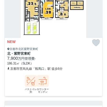
NEW
京都市北区紫野宮東町
北・紫野宮東町
7,900
万円
管理費
-
186.31㎡（5LDK）
京都市営烏丸線「鞍馬口」駅 徒歩6分
バストイレ
カウンター
別
キッチン