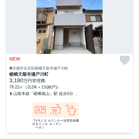
NEW
京都市右京区嵯峨天龍寺瀬戸川町
嵯峨天龍寺瀬戸川町
3,180
万円
管理費
-
78.22㎡（2LDK＋1S(納戸)）
山陰本線「嵯峨嵐山」駅 徒歩6分
京福電気鉄道嵐山本線「嵐山」駅
TVモニタ
カウンター
浴室乾燥機
付きインタ
キッチン
ーホン