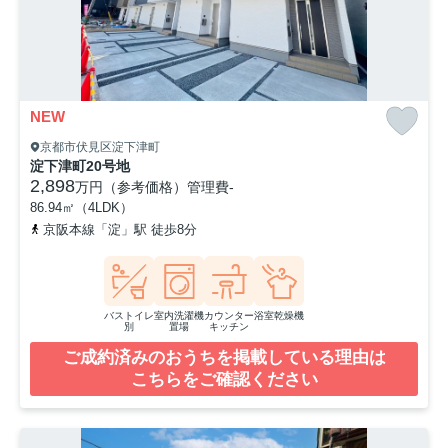
NEW
京都市伏見区淀下津町
淀下津町20号地
2,898
万円（参考価格）
管理費
-
86.94㎡（4LDK）
京阪本線「淀」駅 徒歩8分
バストイレ
室内洗濯機
カウンター
浴室乾燥機
別
置場
キッチン
ご成約済みのおうちを掲載している理由は
こちらをご確認ください