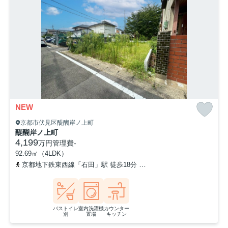
NEW
京都市伏見区醍醐岸ノ上町
醍醐岸ノ上町
4,199
万円
管理費
-
92.69㎡（4LDK）
京都地下鉄東西線「石田」駅 徒歩18分
京都地下鉄東西線「醍醐」駅
バストイレ
室内洗濯機
カウンター
別
置場
キッチン