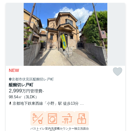
NEW
京都市伏見区醍醐切レ戸町
醍醐切レ戸町
2,999
万円
管理費
-
98.54㎡（3LDK）
京都地下鉄東西線「小野」駅 徒歩13分
京都地下鉄東西線「醍醐」駅
バストイレ
室内洗濯機
カウンター
独立洗面台