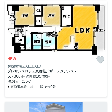
NEW
京都市南区久世上久世町
プレサンスロジェ京都桂川ザ・レジデンス -
5,780
万円
管理費
10,790円
70.01㎡（2LDK）
東海道本線「桂川」駅 徒歩9分
阪急京都本線「洛西口」駅 徒歩21