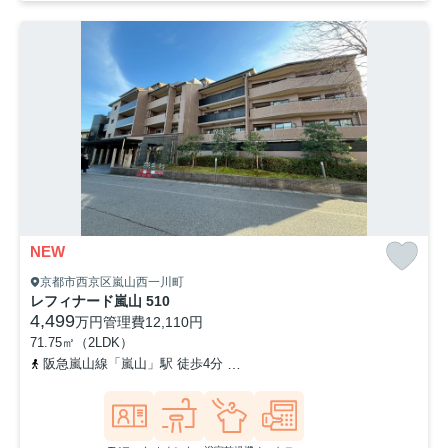
NEW
京都市西京区嵐山西一川町
レフィナード嵐山 510
4,499
万円
管理費
12,110円
71.75㎡（2LDK）
阪急嵐山線「嵐山」駅 徒歩4分
京福電気鉄道嵐山本線「嵐山」駅 