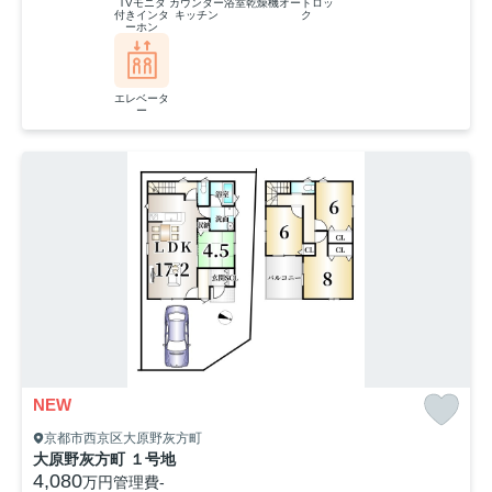
TVモニタ
カウンター
浴室乾燥機
オートロッ
付きインタ
キッチン
ク
ーホン
エレベータ
ー
NEW
京都市西京区大原野灰方町
大原野灰方町 １号地
4,080
万円
管理費
-