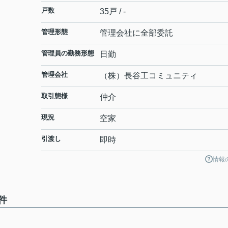
戸数
35戸 / -
管理形態
管理会社に全部委託
管理員の勤務形態
日勤
管理会社
（株）長谷工コミュニティ
取引態様
仲介
現況
空家
引渡し
即時
情報
件