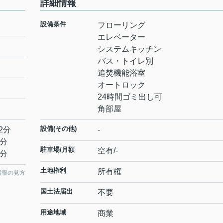
詳細情報
設備条件
フローリング
エレベーター
システムキッチン
バス・トイレ別
追焚機能浴室
オートロック
24時間ゴミ出し可
角部屋
設備(その他)
2分
-
0分
駐車場/月額
空有/-
1分
土地権利
所有権
情報の見方
国土法届出
不要
用途地域
商業