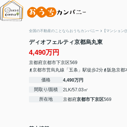
全国の不動産のことならおうちカンパニー
【マンション(
ディオフェルティ京都烏丸東
4,490万円
京都府
京都市下京区
569
京都市営烏丸線「五条」駅徒歩2分
阪急京都
価格
4,490万円
間取り/面積
2LK/57.03㎡
所在地
京都府
京都市下京区
569