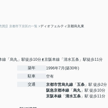
ディオフェルティ京都烏丸東
売買)】京都市下京区の一覧
本線「烏丸」駅徒歩10分
京阪本線「清水五条」駅徒歩11分
築年
1996年7月(築30年)
駐車
空有
交通
京都市営烏丸線
「
五条
」駅 徒歩2分
阪急京都本線
「
烏丸
」駅 徒歩10分
京阪本線
「
清水五条
」駅 徒歩11分