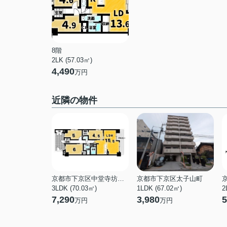
8階
2LK (57.03㎡)
4,490
万円
近隣の物件
京都市下京区中堂寺坊城町
京都市下京区太子山町
3LDK (70.03㎡)
1LDK (67.02㎡)
2
7,290
3,980
5
万円
万円