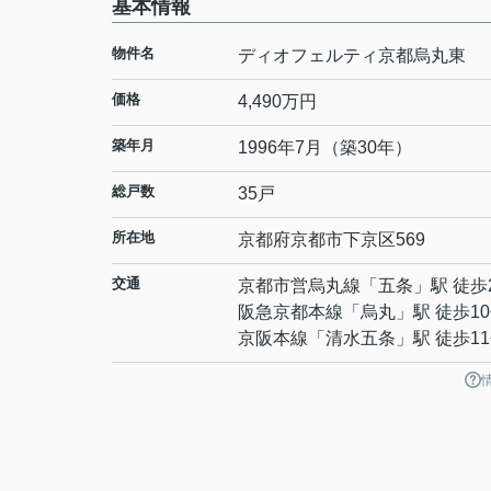
基本情報
物件名
ディオフェルティ京都烏丸東
価格
4,490万円
築年月
1996年7月（築30年）
総戸数
35戸
所在地
京都府
京都市下京区
569
交通
京都市営烏丸線
「
五条
」駅 徒歩
阪急京都本線
「
烏丸
」駅 徒歩1
京阪本線
「
清水五条
」駅 徒歩1