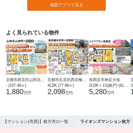
地図アプリで見る
よく見られている物件
京都市西京区山田北山田町
京都市右京区西京極中沢町
長岡京市神足大張
- (107.46㎡)
4LDK (77.88㎡)
2LDK＋1S(納戸) (91.78㎡)
3
1,880
2,098
5,280
万円
万円
万円
【マンション(売買)】枚方市の一覧
ライオンズマンション枚方