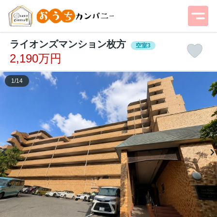
ライオンズマンション枚方
空室3
2,190万円
1
/
14