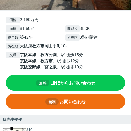
2,190万円
価格
81.60㎡
3LDK
面積
間取り
築42年
3階/7階建
築年数
所在階
大阪府
枚方市
岡山手町
10-1
所在地
京阪本線
「
枚方公園
」駅 徒歩15分
交通
京阪本線
「
枚方市
」駅 徒歩12分
京阪交野線
「
宮之阪
」駅 徒歩19分
LINEからお問い合わせ
無料
お問い合わせ
無料
販売中物件
310