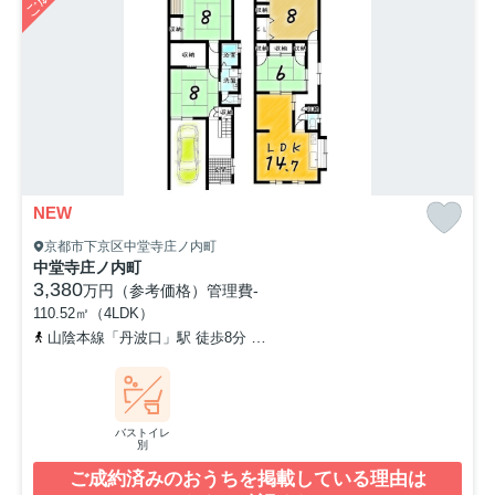
NEW
京都市下京区中堂寺庄ノ内町
中堂寺庄ノ内町
3,380
万円（参考価格）
管理費
-
110.52㎡（4LDK）
山陰本線「丹波口」駅 徒歩8分
京福電気鉄道嵐山本線「西院」駅 徒
バストイレ
別
ご成約済みのおうちを掲載している理由は