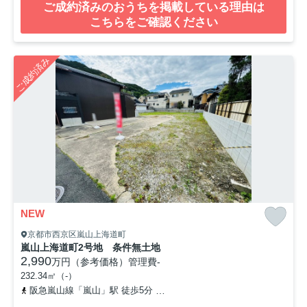
ご成約済みのおうちを掲載している理由は
こちらをご確認ください
ご成約済み
NEW
京都市西京区嵐山上海道町
嵐山上海道町2号地 条件無土地
2,990
万円（参考価格）
管理費
-
232.34㎡（-）
阪急嵐山線「嵐山」駅 徒歩5分
京福電気鉄道嵐山本線「嵐山」駅 徒