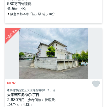
580
万円
管理費
-
43.39㎡（4K）
阪急京都本線「桂」駅 徒歩10分
東海道本線「桂川」駅 徒歩21分
ご成約済み
NEW
京都市西京区大原野西境谷町３丁目
大原野西境谷町3丁目
2,680
万円（参考価格）
管理費
-
106.74㎡（4LDK）