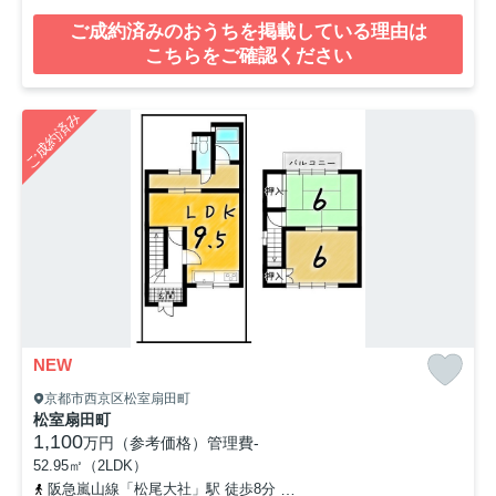
ご成約済みのおうちを掲載している理由は
こちらをご確認ください
ご成約済み
NEW
京都市西京区松室扇田町
松室扇田町
1,100
万円（参考価格）
管理費
-
52.95㎡（2LDK）
阪急嵐山線「松尾大社」駅 徒歩8分
阪急嵐山線「上桂」駅 徒歩14