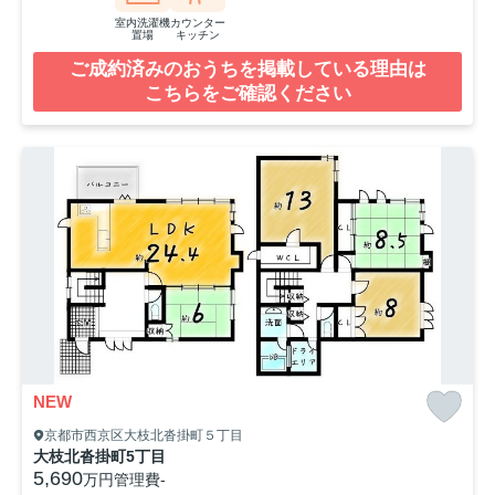
室内洗濯機
カウンター
置場
キッチン
ご成約済みのおうちを掲載している理由は
こちらをご確認ください
NEW
京都市西京区大枝北沓掛町５丁目
大枝北沓掛町5丁目
5,690
万円
管理費
-