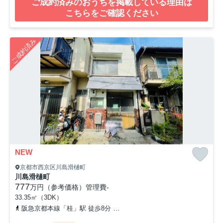
ご成約済みのおうちを掲載している理由は
こちらをご確認ください
ご成約済み
NEW
京都市西京区川島滑樋町
川島滑樋町
777
万円（参考価格）
管理費
-
33.35㎡（3DK）
阪急京都本線「桂」駅 徒歩8分
東海道本線「桂川」駅 徒歩23分