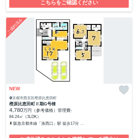
こちらをご確認ください
ご成約済み
NEW
京都市西京区樫原比恵田町
樫原比恵田町Ⅱ期G号棟
4,780
万円（参考価格）
管理費
-
84.24㎡（3LDK）
阪急京都本線「洛西口」駅 徒歩17分
阪急京都本線「桂」駅 徒歩2