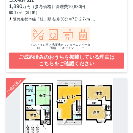
コスモ桂 511
1,890
万円（参考価格）
管理費
10,830円
60.17㎡（3LDK）
阪急京都本線「桂」駅 徒歩30分車7分 2.7km
阪急京都本線「洛西口」駅
バストイレ
室内洗濯機
カウンター
エレベータ
別
置場
キッチン
ー
ご成約済みのおうちを掲載している理由は
こちらをご確認ください
ご成約済み