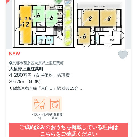
NEW
京都市西京区大原野上里紅葉町
大原野上里紅葉町
4,280
万円（参考価格）
管理費
-
206.75㎡（5LDK）
阪急京都本線「東向日」駅 徒歩25分
阪急京都本線「西向日」駅 徒
バストイレ
室内洗濯機
別
置場
ご成約済みのおうちを掲載している理由は
こちらをご確認ください