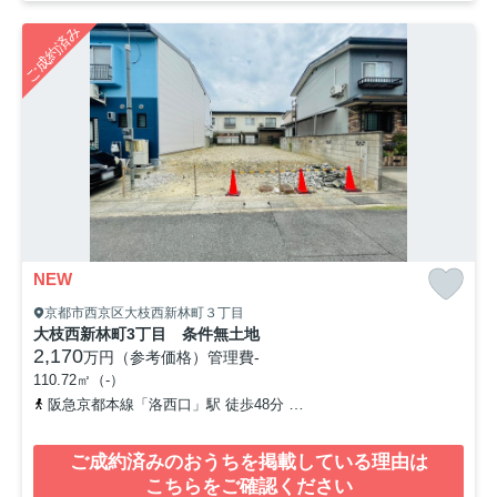
ご成約済み
NEW
京都市西京区大枝西新林町３丁目
大枝西新林町3丁目 条件無土地
2,170
万円（参考価格）
管理費
-
110.72㎡（-）
阪急京都本線「洛西口」駅 徒歩48分
阪急嵐山線「上桂」駅 徒歩5
ご成約済みのおうちを掲載している理由は
こちらをご確認ください