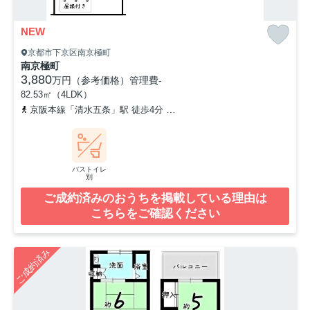
NEW
京都市下京区南京極町
南京極町
3,880
万円（参考価格）
管理費
-
82.53㎡（4LDK）
京阪本線「清水五条」駅 徒歩4分
京都市営烏丸線「五条」駅 徒歩8
バストイレ
別
ご成約済みのおうちを掲載している理由は
こちらをご確認ください
ご成約済み