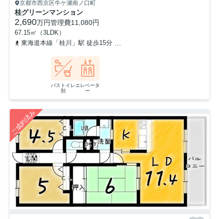
京都市西京区牛ケ瀬南ノ口町
桂グリーンマンション
2,690
万円
管理費
11,080円
67.15㎡（3LDK）
東海道本線「桂川」駅 徒歩15分
阪急京都本線「桂」駅 徒歩23分
バストイレ
エレベータ
別
ー
ご成約済み