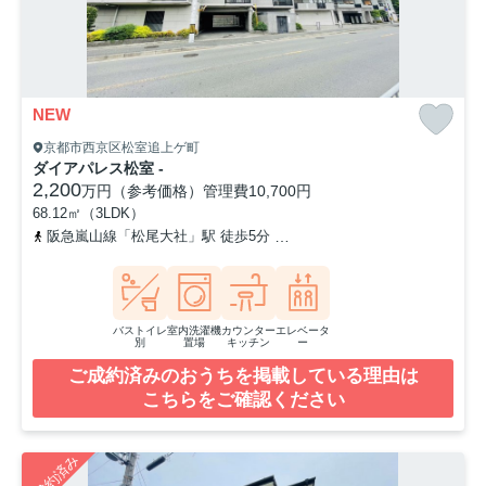
NEW
京都市西京区松室追上ゲ町
ダイアパレス松室 -
2,200
万円（参考価格）
管理費
10,700円
68.12㎡（3LDK）
阪急嵐山線「松尾大社」駅 徒歩5分
阪急嵐山線「上桂」駅 徒歩15
バストイレ
室内洗濯機
カウンター
エレベータ
別
置場
キッチン
ー
ご成約済みのおうちを掲載している理由は
こちらをご確認ください
ご成約済み