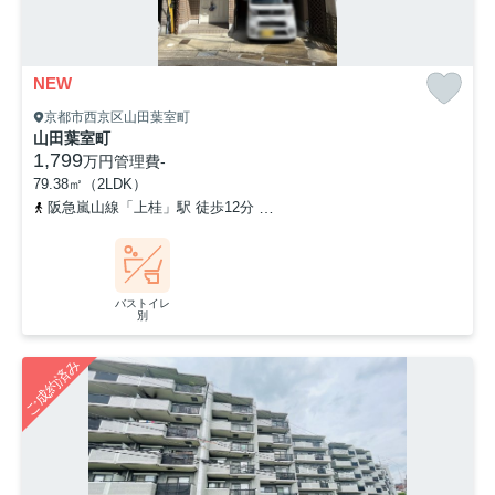
NEW
京都市西京区山田葉室町
山田葉室町
1,799
万円
管理費
-
79.38㎡（2LDK）
阪急嵐山線「上桂」駅 徒歩12分
阪急京都本線「桂」駅 徒歩29分
バストイレ
別
ご成約済み