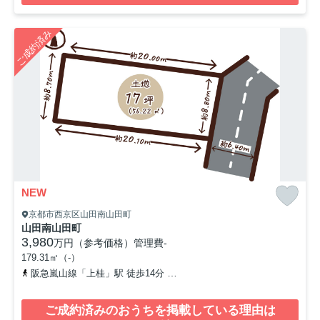
ご成約済み
NEW
京都市西京区山田南山田町
山田南山田町
3,980
万円（参考価格）
管理費
-
179.31㎡（-）
阪急嵐山線「上桂」駅 徒歩14分
阪急京都本線「桂」駅 徒歩21分
ご成約済みのおうちを掲載している理由は