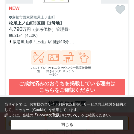
NEW
京都市西京区松尾上ノ山町
松尾上ノ山町3区画【1号地】
4,790
万円（参考価格）
管理費
-
99.21㎡（4LDK）
阪急嵐山線「上桂」駅 徒歩13分
阪急嵐山線「松尾大社」駅 徒歩1
バストイレ
TVモニタ
カウンター
浴室乾燥機
別
付きインタ
キッチン
ーホン
ご成約済みのおうちを掲載している理由は
こちらをご確認ください
検索条件を変更
当サイトでは、お客様の当サイト利用状況把握、サービス向上検討を目的と
ご成約済み
して、クッキー（Cookie）を使用しています。
詳しくは、当社の
「Cookieの取扱いについて」
をご確認ください。
閉じる