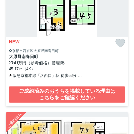
NEW
京都市西京区大原野南春日町
大原野南春日町
250
万円（参考価格）
管理費
-
45.17㎡（4K）
阪急京都本線「洛西口」駅 徒歩58分
東海道本線「向日町」駅 徒歩
ご成約済みのおうちを掲載している理由は
こちらをご確認ください
ご成約済み