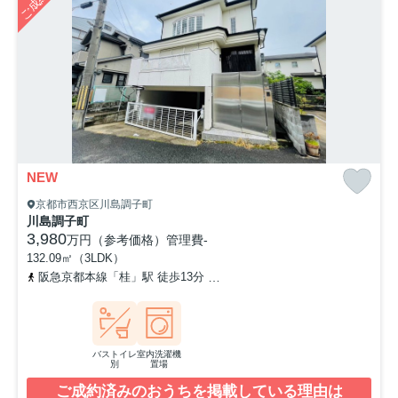
NEW
京都市西京区川島調子町
川島調子町
3,980
万円（参考価格）
管理費
-
132.09㎡（3LDK）
阪急京都本線「桂」駅 徒歩13分
阪急京都本線「洛西口」駅 徒歩2
バストイレ
室内洗濯機
別
置場
ご成約済みのおうちを掲載している理由は