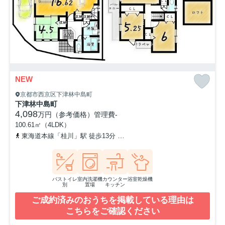
NEW
京都市西京区下津林中島町
下津林中島町
4,098
万円（参考価格）
管理費
-
100.61㎡（4LDK）
東海道本線「桂川」駅 徒歩13分
阪急京都本線「洛西口」駅 徒歩2
バストイレ
室内洗濯機
カウンター
浴室乾燥機
別
置場
キッチン
ご成約済みのおうちを掲載している理由は
こちらをご確認ください