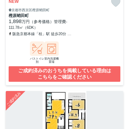
NEW
京都市西京区樫原蛸田町
樫原蛸田町
1,898
万円（参考価格）
管理費
-
111.78㎡（6DK）
阪急京都本線「桂」駅 徒歩20分
阪急京都本線「洛西口」駅 徒歩3
バストイレ
室内洗濯機
別
置場
ご成約済みのおうちを掲載している理由は
こちらをご確認ください
ご成約済み