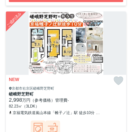
ご成約済み
NEW
京都市右京区嵯峨野芝野町
嵯峨野芝野町
2,998
万円（参考価格）
管理費
-
82.23㎡（3LDK）
京福電気鉄道嵐山本線「帷子ノ辻」駅 徒歩10分
山陰本線「太秦」駅