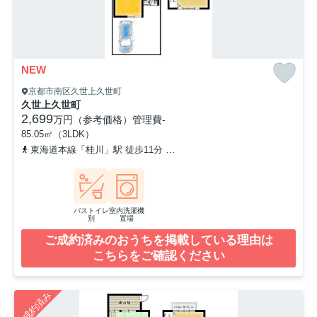
NEW
京都市南区久世上久世町
久世上久世町
2,699
万円（参考価格）
管理費
-
85.05㎡（3LDK）
東海道本線「桂川」駅 徒歩11分
阪急京都本線「洛西口」駅 徒歩2
バストイレ
室内洗濯機
別
置場
ご成約済みのおうちを掲載している理由は
こちらをご確認ください
ご成約済み