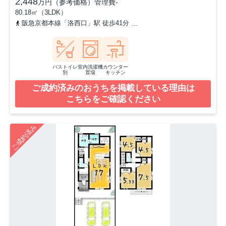
2,448
万円（参考価格）
管理費
-
80.18㎡（3LDK）
阪急京都本線「洛西口」駅 徒歩41分
阪急京都本線「桂」駅 徒歩4
バストイレ
室内洗濯機
カウンター
別
置場
キッチン
ご成約済みのおうちを掲載している理由は
こちらをご確認ください
ご成約済み