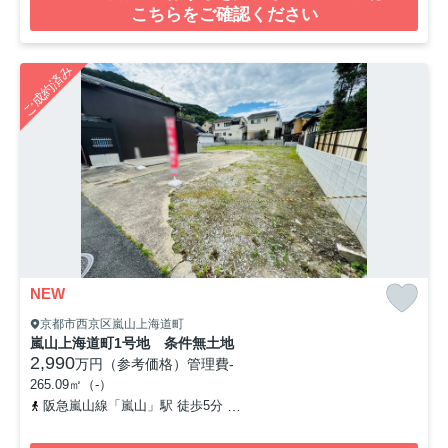
こちらをご確認ください
ご成約済み
NEW
京都市西京区嵐山上海道町
嵐山上海道町1号地 条件無土地
2,990
万円（参考価格）
管理費
-
265.09㎡（-）
阪急嵐山線「嵐山」駅 徒歩5分
京福電気鉄道嵐山本線「嵐山」駅 徒