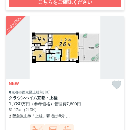
こちらをご確認ください
ご成約済み
NEW
京都市西京区上桂前川町
クラウンハイム京都・上桂
1,780
万円（参考価格）
管理費
7,800円
61.17㎡（2LDK）
阪急嵐山線「上桂」駅 徒歩8分
阪急京都本線「桂」駅 徒歩26分