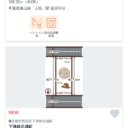
158.32㎡（4LDK）
阪急嵐山線「上桂」駅 徒歩51分
阪急嵐山線「松尾大社」駅 徒歩8
バストイレ
室内洗濯機
別
置場
NEW
京都市西京区下津林北浦町
下津林北浦町