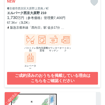
NEW
京都市西京区大原野上里南ノ町
エルパーク西京大原野 210
1,730
万円（参考価格）
管理費
7,400円
67.34㎡（3LDK）
阪急京都本線「西向日」駅 徒歩17分
阪急京都本線「東向日」駅 徒
バストイレ
室内洗濯機
カウンター
オートロッ
別
置場
キッチン
ク
エレベータ
ー
ご成約済みのおうちを掲載している理由は
こちらをご確認ください
ご成約済み