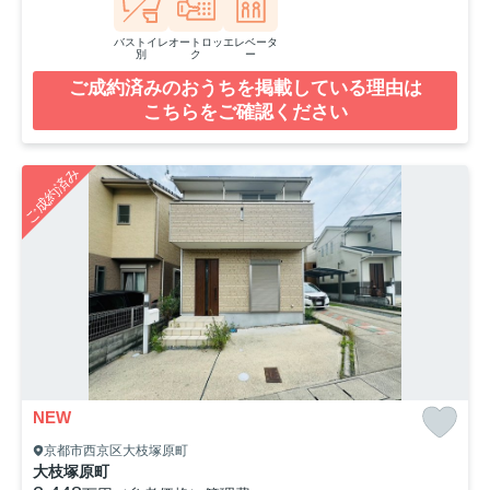
バストイレ
オートロッ
エレベータ
別
ク
ー
ご成約済みのおうちを掲載している理由は
こちらをご確認ください
ご成約済み
NEW
京都市西京区大枝塚原町
大枝塚原町