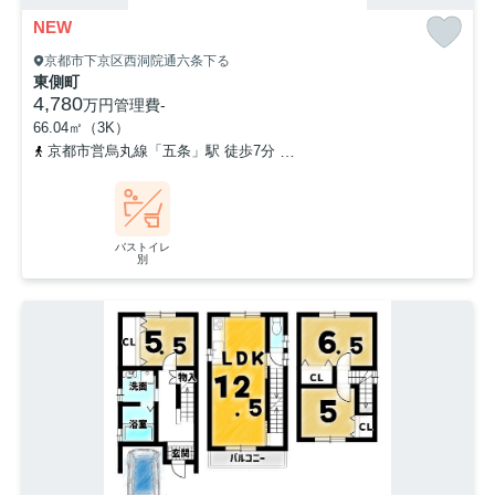
NEW
京都市下京区西洞院通六条下る
東側町
4,780
万円
管理費
-
66.04㎡（3K）
京都市営烏丸線「五条」駅 徒歩7分
東海道本線「京都」駅 徒歩13
バストイレ
別