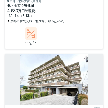
京都市北区大宮玄琢北町
北・大宮玄琢北町
4,680
万円
管理費
-
139.11㎡（5LDK）
京都市営烏丸線「北大路」駅 徒歩33分
「玄琢」バス停下車 徒歩
バストイレ
別