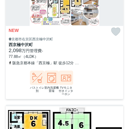
NEW
京都市右京区西京極中沢町
西京極中沢町
2,098
万円
管理費
-
77.88㎡（4LDK）
阪急京都本線「西京極」駅 徒歩12分
東海道本線「西大路」駅 徒歩
バストイレ
室内洗濯機
TVモニタ
別
置場
付きインタ
ーホン