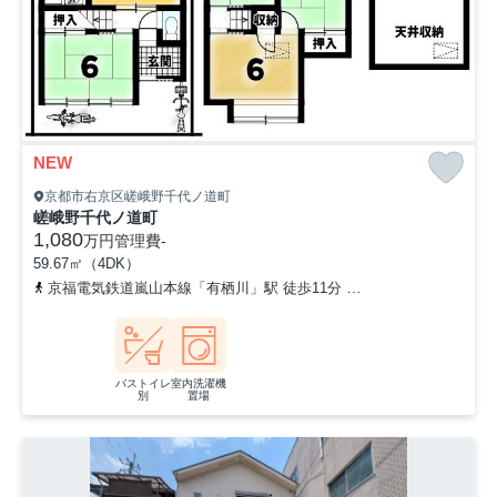
NEW
京都市右京区嵯峨野千代ノ道町
嵯峨野千代ノ道町
1,080
万円
管理費
-
59.67㎡（4DK）
京福電気鉄道嵐山本線「有栖川」駅 徒歩11分
京福電気鉄道嵐山本線
バストイレ
室内洗濯機
別
置場