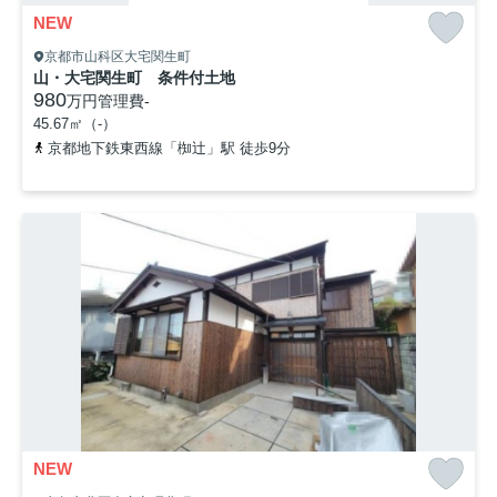
NEW
京都市山科区大宅関生町
山・大宅関生町 条件付土地
980
万円
管理費
-
45.67㎡（-）
京都地下鉄東西線「椥辻」駅 徒歩9分
NEW