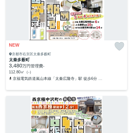
NEW
京都市右京区太秦多藪町
太秦多薮町
3,480
万円
管理費
-
112.80㎡（-）
京福電気鉄道嵐山本線「太秦広隆寺」駅 徒歩6分
山陰本線「太秦」