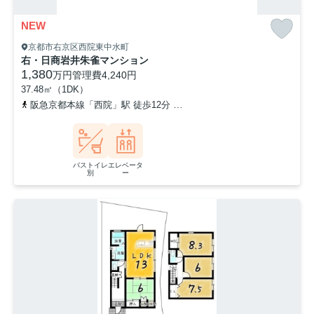
NEW
京都市右京区西院東中水町
右・日商岩井朱雀マンション
1,380
万円
管理費
4,240円
37.48㎡（1DK）
阪急京都本線「西院」駅 徒歩12分
京福電気鉄道嵐山本線「西院」駅
バストイレ
エレベータ
別
ー