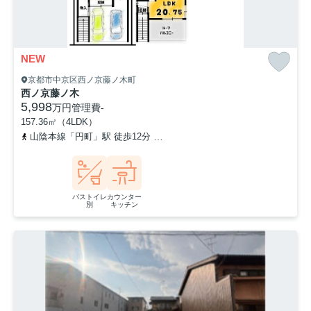
NEW
京都市中京区西ノ京藤ノ木町
西ノ京藤ノ木
5,998
万円
管理費
-
157.36㎡（4LDK）
山陰本線「円町」駅 徒歩12分
京都地下鉄東西線「西大路御池」駅 
バストイレ
カウンター
別
キッチン