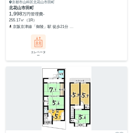
京都市山科区北花山市田町
北花山市田町
1,998
万円
管理費
-
255.17㎡（1R）
京阪京津線「御陵」駅 徒歩21分
京都地下鉄東西線「東野」駅 徒歩
エレベータ
ー