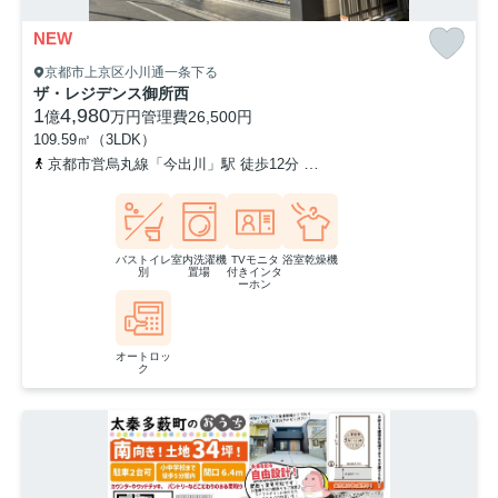
NEW
京都市上京区小川通一条下る
ザ・レジデンス御所西
1
4,980
億
万円
管理費
26,500円
109.59㎡（3LDK）
京都市営烏丸線「今出川」駅 徒歩12分
京都市営烏丸線「丸太町」駅
バストイレ
室内洗濯機
TVモニタ
浴室乾燥機
別
置場
付きインタ
ーホン
オートロッ
ク