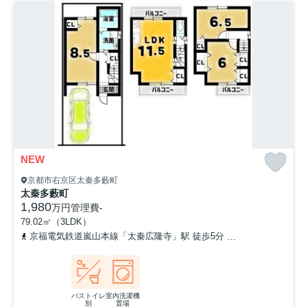
NEW
京都市右京区太秦多藪町
太秦多藪町
1,980
万円
管理費
-
79.02㎡（3LDK）
京福電気鉄道嵐山本線「太秦広隆寺」駅 徒歩5分
京福電気鉄道嵐山
バストイレ
室内洗濯機
別
置場