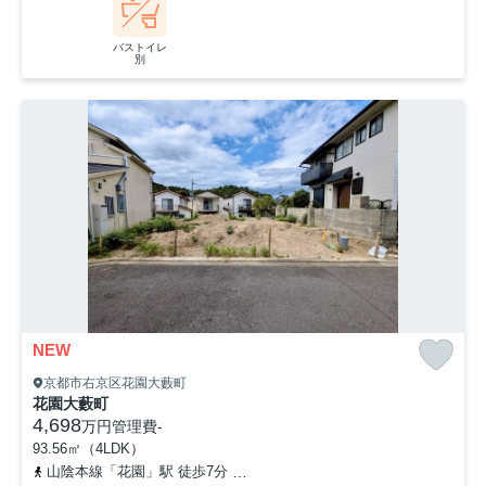
バストイレ
別
NEW
京都市右京区花園大藪町
花園大藪町
4,698
万円
管理費
-
93.56㎡（4LDK）
山陰本線「花園」駅 徒歩7分
京福電気鉄道北野線「妙心寺」駅 徒歩