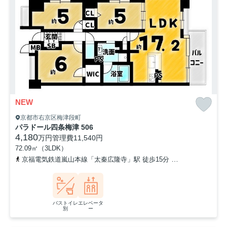
NEW
京都市右京区梅津段町
パラドール四条梅津 506
4,180
万円
管理費
11,540円
72.09㎡（3LDK）
京福電気鉄道嵐山本線「太秦広隆寺」駅 徒歩15分
京都地下鉄東西線
バストイレ
エレベータ
別
ー