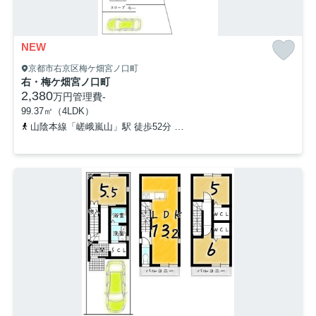
NEW
京都市右京区梅ケ畑宮ノ口町
右・梅ケ畑宮ノ口町
2,380
万円
管理費
-
99.37㎡（4LDK）
山陰本線「嵯峨嵐山」駅 徒歩52分
「梅ケ畑清水」バス停下車 徒