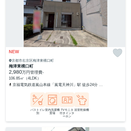
NEW
京都市右京区梅津東構口町
梅津東構口町
2,980
万円
管理費
-
106.85㎡（4LDK）
京福電気鉄道嵐山本線「嵐電天神川」駅 徒歩24分
京福電気鉄道嵐山
バストイレ
室内洗濯機
TVモニタ
浴室乾燥機
別
置場
付きインタ
ーホン