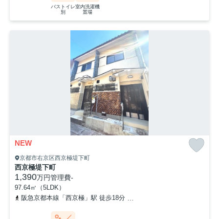
バストイレ
室内洗濯機
別
置場
NEW
京都市右京区西京極堤下町
西京極堤下町
1,390
万円
管理費
-
97.64㎡（5LDK）
阪急京都本線「西京極」駅 徒歩18分
阪急京都本線「桂」駅 徒歩1