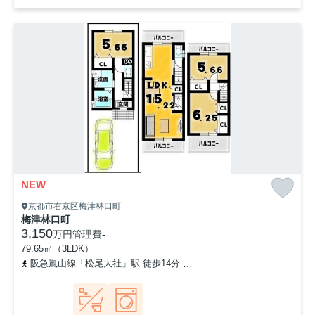
NEW
京都市右京区梅津林口町
梅津林口町
3,150
万円
管理費
-
79.65㎡（3LDK）
阪急嵐山線「松尾大社」駅 徒歩14分
京福電気鉄道嵐山本線「有栖川