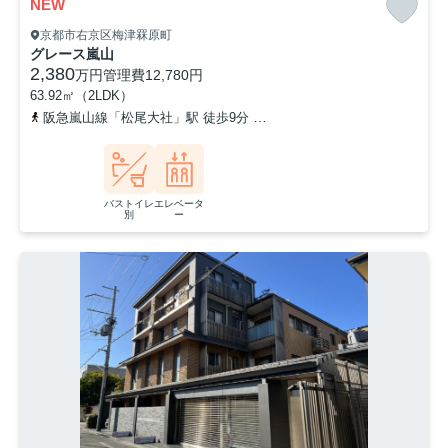
NEW
京都市右京区梅津罧原町
グレース嵐山
2,380
万円
管理費
12,780円
63.92㎡（2LDK）
阪急嵐山線「松尾大社」駅 徒歩9分
京福電気鉄道嵐山本線「有栖川」
バストイレ
エレベータ
別
ー