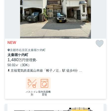
NEW
京都市右京区太秦堀ケ内町
太秦堀ケ内町
1,480
万円
管理費
-
50.02㎡（3DK）
京福電気鉄道嵐山本線「帷子ノ辻」駅 徒歩4分
「帷子ノ辻（バス）
バストイレ
室内洗濯機
別
置場