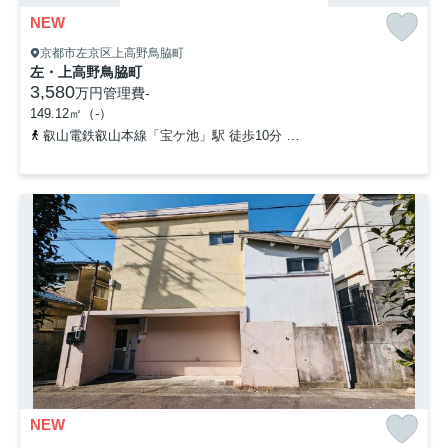
NEW
京都市左京区上高野鳥脇町
左・上高野鳥脇町
3,580
万円
管理費
-
149.12㎡（-）
叡山電鉄叡山本線「宝ケ池」駅 徒歩10分
京都市営烏丸線「国際会館
NEW