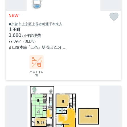
NEW
京都市上京区上長者町通千本東入
山王町
3,680
万円
管理費
-
77.09㎡（3LDK）
山陰本線「二条」駅 徒歩21分
「千本出水停」バス停下車 徒歩4
バストイレ
別