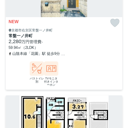
NEW
京都市右京区常盤一ノ井町
常盤一ノ井町
2,280
万円
管理費
-
59.94㎡（2LDK）
山陰本線「花園」駅 徒歩9分
京福電気鉄道北野線「常盤」駅 徒歩1
バストイレ
TVモニタ
別
付きインタ
ーホン